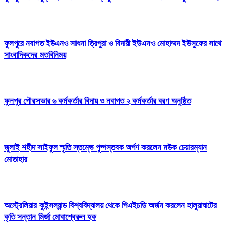
ফুলপুরে নবাগত ইউএনও সাধনা ত্রিপুরা ও বিদায়ী ইউএনও মোহাম্মদ ইউসুফের সাথে
সাংবাদিকদের মতবিনিময়
ফুলপুর পৌরসভার ৬ কর্মকর্তার বিদায় ও নবাগত ২ কর্মকর্তার বরণ অনুষ্ঠিত
জুলাই শহীদ সাইফুল স্মৃতি স্তম্ভে পুষ্পস্তবক অর্পণ করলেন মউক চেয়ারম্যান
মোতাহার
অস্ট্রেলিয়ার কুইন্সল্যান্ড বিশ্ববিদ্যালয় থেকে পিএইচডি অর্জন করলেন হালুয়াঘাটের
কৃতি সন্তান মির্জা মোবাশ্বেরুল হক