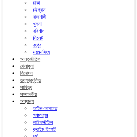
ঢাকা
চট্টগ্রাম
রাজশাহী
খুলনা
বরিশাল
সিলেট
রংপুর
ময়মনসিংহ
আন্তর্জাতিক
খেলাধুলা
বিনোদন
তথ্যপ্রযুক্তি
সাহিত্য
সম্পাদকীয়
অন্যান্য
আইন-আদালত
গণমাধ্যম
লাইফস্টাইল
ক্রাইম রিপোর্ট
ধর্ম