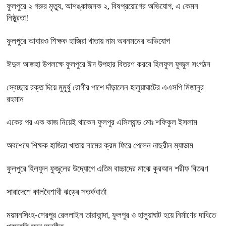
ফুলপুরে ২ গরুর মৃত্যু, আশঙ্কাজনক ২, বিষপ্রয়োগের অভিযোগ, এ কেমন
নিষ্ঠুরতা!
ফুলপুরে আবারও শিক্ষক হাজিরা খাতায় নাম অবনমনের অভিযোগ
ঈদুল আজহা উপলক্ষে ফুলপুরে ঈদ উপহার বিতরণ করবে হিলফুল ফুজুল সংগঠন
স্বেচ্ছায় রক্ত দিয়ে মুমূর্ষু রোগীর পাশে দাঁড়ালেন হালুয়াঘাটের এএসপি মিজানুর
রহমান
একের পর এক কাজ নিয়েই থাকেন ফুলপুর এসিল্যান্ড মোঃ শফিকুল ইসলাম
অবশেষে শিক্ষক হাজিরা খাতায় নামের ক্রম ফিরে পেলেন নাছরীন ম্যাডাম
ফুলপুরে হিলফুল ফুজুলের উদ্যোগে এতিম বাচ্চাদের মাঝে কুরআন শরীফ বিতরণ
সারাদেশে কালবৈশাখী ঝড়ের সতর্কবার্তা
ময়মনসিংহ-শেরপুর রেললাইন তারাকান্দা, ফুলপুর ও হালুয়াঘাট হয়ে নির্মাণের দাবিতে