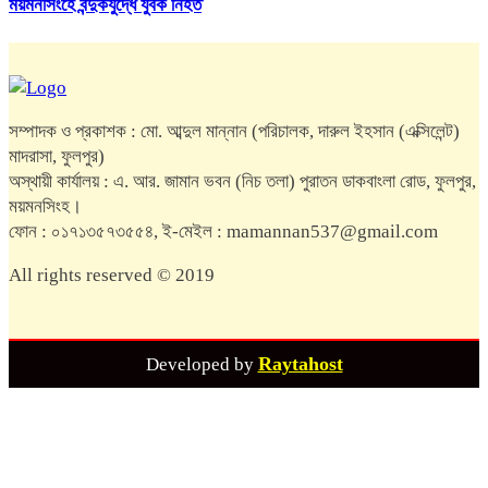
ময়মনসিংহে বন্দুকযুদ্ধে যুবক নিহত
সম্পাদক ও প্রকাশক : মো. আব্দুল মান্নান (পরিচালক, দারুল ইহসান (এক্সিলেন্ট)
মাদরাসা, ফুলপুর)
অস্থায়ী কার্যালয় : এ. আর. জামান ভবন (নিচ তলা) পুরাতন ডাকবাংলা রোড, ফুলপুর,
ময়মনসিংহ।
ফোন : ০১৭১৩৫৭৩৫৫৪, ই-মেইল : mamannan537@gmail.com
All rights reserved © 2019
Raytahost
Developed by