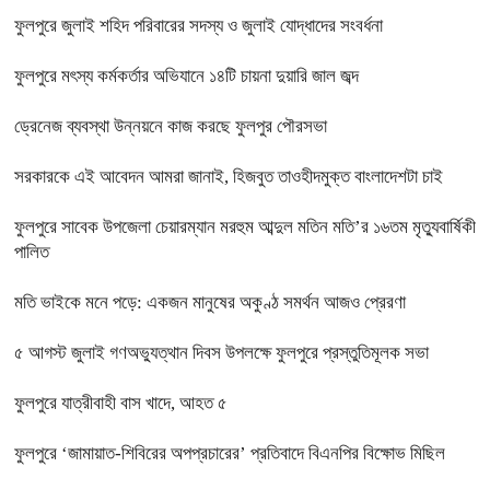
ফুলপুরে জুলাই শহিদ পরিবারের সদস্য ও জুলাই যোদ্ধাদের সংবর্ধনা
ফুলপুরে মৎস্য কর্মকর্তার অভিযানে ১৪টি চায়না দুয়ারি জাল জব্দ
ড্রেনেজ ব্যবস্থা উন্নয়নে কাজ করছে ফুলপুর পৌরসভা
সরকারকে এই আবেদন আমরা জানাই, হিজবুত তাওহীদমুক্ত বাংলাদেশটা চাই
ফুলপুরে সাবেক উপজেলা চেয়ারম্যান মরহুম আব্দুল মতিন মতি’র ১৬তম মৃত্যুবার্ষিকী
পালিত
মতি ভাইকে মনে পড়ে: একজন মানুষের অকুণ্ঠ সমর্থন আজও প্রেরণা
৫ আগস্ট জুলাই গণঅভ্যুত্থান দিবস উপলক্ষে ফুলপুরে প্রস্তুতিমূলক সভা
ফুলপুরে যাত্রীবাহী বাস খাদে, আহত ৫
ফুলপুরে ‘জামায়াত-শিবিরের অপপ্রচারের’ প্রতিবাদে বিএনপির বিক্ষোভ মিছিল