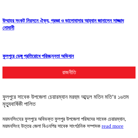
উম্মাহর সংকট নিরসনে ঐক্য, প্রজ্ঞা ও ভালোবাসার আহ্বান জানালেন সাজ্জাদ
নোমানী
ফুলপুরে ডেঙ্গু প্রতিরোধে পরিচ্ছন্নতা অভিযান
রাজনীতি
ফুলপুরে সাবেক উপজেলা চেয়ারম্যান মরহুম আব্দুল মতিন মতি’র ১৬তম
মৃত্যুবার্ষিকী পালিত
ময়মনসিংহের ফুলপুরে অবিভক্ত ফুলপুর উপজেলা পরিষদের সাবেক চেয়ারম্যান,
ময়মনসিংহ উত্তর জেলা বিএনপির সাবেক সাংগঠনিক সম্পাদক
read more