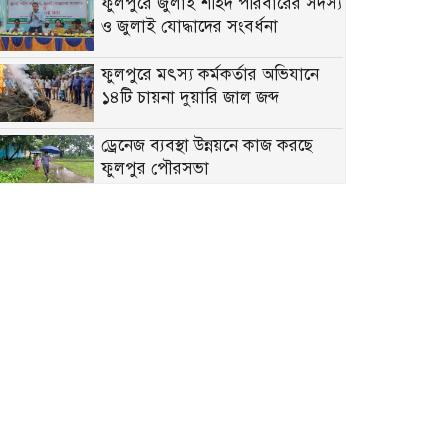
ফুলপুরে জুলাই শহিদ পরিবারের সদস্য
ও জুলাই যোদ্ধাদের সংবর্ধনা
ফুলপুরে মৎস্য কর্মকর্তার অভিযানে
১৪টি চায়না দুয়ারি জাল জব্দ
ড্রেনেজ ব্যবস্থা উন্নয়নে কাজ করছে
ফুলপুর পৌরসভা
সরকারকে এই আবেদন আমরা
জানাই, হিজবুত তাওহীদমুক্ত
বাংলাদেশটা চাই
ফুলপুরে সাবেক উপজেলা চেয়ারম্যান
মরহুম আব্দুল মতিন মতি’র ১৬তম
মৃত্যুবার্ষিকী পালিত
মতি ভাইকে মনে পড়ে: একজন
মানুষের অকুণ্ঠ সমর্থন আজও প্রেরণা
৫ আগস্ট জুলাই গণঅভ্যুত্থান দিবস