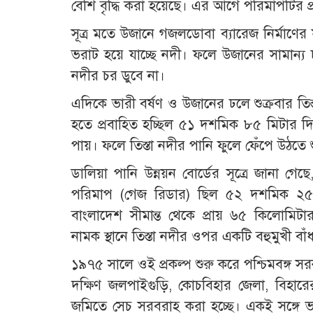
বেশি বৃদ্ধি করা হয়েছে। এর আগে পরিমাপটির প্
সূত্র মতে উজানে গজলডোবা ব্যারেজ নির্মাণের
ভরাট হয়ে যাচ্ছে নদী। ফলে উজানের সামান্য
নদীর চর ডুবে না।
এদিকে ভারী বর্ষণ ও উজানের ঢলে শুক্রবার তিস
হতে প্রবাহিত হচ্ছিল ৫১ দশমিক ৮৫ মিটার দিয়
পায়। ফলে তিস্তা নদীর পানি ফুলে ফেঁপে উঠতে 
ডালিয়া পানি উন্নয়ন বোর্ডের সূত্রে জানা গে
পরিমাপ (গেজ রিডার) ছিল ৫২ দশমিক ২৫ মি
বাংলাদেশ সীমান্ত থেকে প্রায় ৬৫ কিলোমিট
নামক স্থানে তিস্তা নদীর ওপর একটি বহুমুখী বাঁ
১৯৭৫ সালে ওই প্রকল্প শুরু করে পশ্চিমবঙ্গ 
দক্ষিণ জলপাইগুড়ি, কোচবিহার জেলা, বিহারে
জমিতে সেচ সরবরাহ করা হচ্ছে। একই সঙ্গে