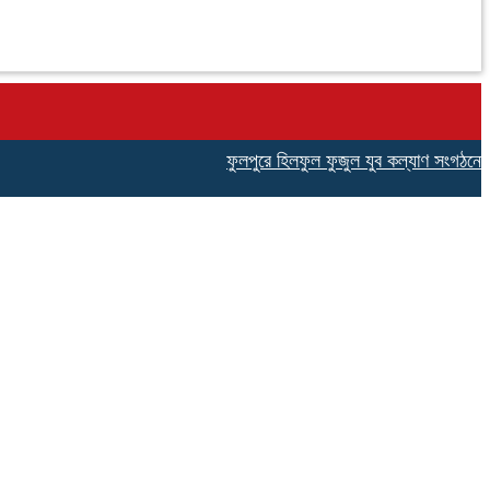
ফুলপুরে হিলফুল ফুজুল যুব কল্যাণ সংগঠনের উদ্যোগে