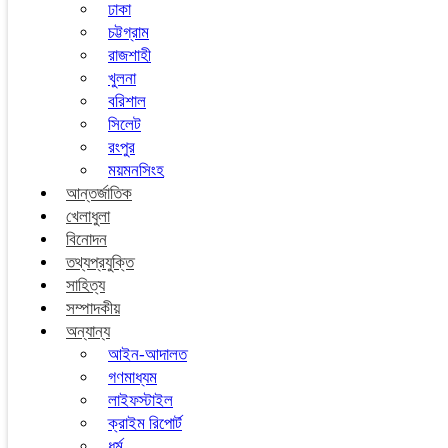
ঢাকা
চট্টগ্রাম
রাজশাহী
খুলনা
বরিশাল
সিলেট
রংপুর
ময়মনসিংহ
আন্তর্জাতিক
খেলাধুলা
বিনোদন
তথ্যপ্রযুক্তি
সাহিত্য
সম্পাদকীয়
অন্যান্য
আইন-আদালত
গণমাধ্যম
লাইফস্টাইল
ক্রাইম রিপোর্ট
ধর্ম