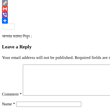
Email
Copy
Link
Gmail
Viber
Share
আপনার মতামত লিখুন :
Leave a Reply
Your email address will not be published.
Required fields are
Comment
*
Name
*