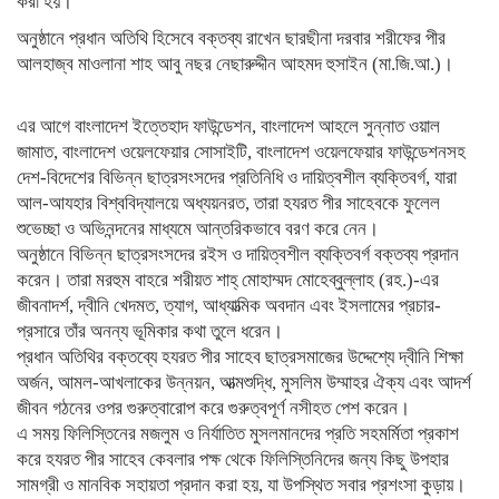
করা হয়।
অনুষ্ঠানে প্রধান অতিথি হিসেবে বক্তব্য রাখেন ছারছীনা দরবার শরীফের পীর
আলহাজ্ব মাওলানা শাহ আবু নছর নেছারুদ্দীন আহমদ হুসাইন (মা.জি.আ.)।
এর আগে বাংলাদেশ ইত্তেহাদ ফাউন্ডেশন, বাংলাদেশ আহলে সুন্নাত ওয়াল
জামাত, বাংলাদেশ ওয়েলফেয়ার সোসাইটি, বাংলাদেশ ওয়েলফেয়ার ফাউন্ডেশনসহ
দেশ-বিদেশের বিভিন্ন ছাত্রসংসদের প্রতিনিধি ও দায়িত্বশীল ব্যক্তিবর্গ, যারা
আল-আযহার বিশ্ববিদ্যালয়ে অধ্যয়নরত, তারা হযরত পীর সাহেবকে ফুলেল
শুভেচ্ছা ও অভিনন্দনের মাধ্যমে আন্তরিকভাবে বরণ করে নেন।
অনুষ্ঠানে বিভিন্ন ছাত্রসংসদের রইস ও দায়িত্বশীল ব্যক্তিবর্গ বক্তব্য প্রদান
করেন। তারা মরহুম বাহরে শরীয়ত শাহ্ মোহাম্মদ মোহেব্বুল্লাহ (রহ.)-এর
জীবনাদর্শ, দ্বীনি খেদমত, ত্যাগ, আধ্যাত্মিক অবদান এবং ইসলামের প্রচার-
প্রসারে তাঁর অনন্য ভূমিকার কথা তুলে ধরেন।
প্রধান অতিথির বক্তব্যে হযরত পীর সাহেব ছাত্রসমাজের উদ্দেশ্যে দ্বীনি শিক্ষা
অর্জন, আমল-আখলাকের উন্নয়ন, আত্মশুদ্ধি, মুসলিম উম্মাহর ঐক্য এবং আদর্শ
জীবন গঠনের ওপর গুরুত্বারোপ করে গুরুত্বপূর্ণ নসীহত পেশ করেন।
এ সময় ফিলিস্তিনের মজলুম ও নির্যাতিত মুসলমানদের প্রতি সহমর্মিতা প্রকাশ
করে হযরত পীর সাহেব কেবলার পক্ষ থেকে ফিলিস্তিনিদের জন্য কিছু উপহার
সামগ্রী ও মানবিক সহায়তা প্রদান করা হয়, যা উপস্থিত সবার প্রশংসা কুড়ায়।