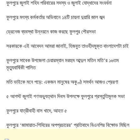
ফুলপুরে জুলাই শহিদ পরিবারের সদস্য ও জুলাই যোদ্ধাদের সংবর্ধনা
ফুলপুরে মৎস্য কর্মকর্তার অভিযানে ১৪টি চায়না দুয়ারি জাল জব্দ
ড্রেনেজ ব্যবস্থা উন্নয়নে কাজ করছে ফুলপুর পৌরসভা
সরকারকে এই আবেদন আমরা জানাই, হিজবুত তাওহীদমুক্ত বাংলাদেশটা চাই
ফুলপুরে সাবেক উপজেলা চেয়ারম্যান মরহুম আব্দুল মতিন মতি’র ১৬তম
মৃত্যুবার্ষিকী পালিত
মতি ভাইকে মনে পড়ে: একজন মানুষের অকুণ্ঠ সমর্থন আজও প্রেরণা
৫ আগস্ট জুলাই গণঅভ্যুত্থান দিবস উপলক্ষে ফুলপুরে প্রস্তুতিমূলক সভা
ফুলপুরে যাত্রীবাহী বাস খাদে, আহত ৫
ফুলপুরে ‘জামায়াত-শিবিরের অপপ্রচারের’ প্রতিবাদে বিএনপির বিক্ষোভ মিছিল