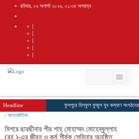
রবিবার, ০৯ অগাস্ট ২০২৬, ০১:৩৪ অপরাহ্ন
Toggle
navigati
Headline
ফুলপুরে হিলফুল ফুজুল যুব কল্যাণ সংগঠনের উদ
/
আন্তর্জাতিক
মিশরে ছারছীনার পীর শাহ্ মোহাম্মদ মোহেব্বুল্লাহ
(রহ.)-এর জীবন ও কর্ম শীর্ষক সেমিনার অনুষ্ঠিত