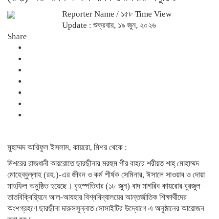
Reporter Name
/ ১৫৮ Time View
Update : শুক্রবার, ১৯ জুন, ২০২৬
Share
মুহাম্মদ আরিফুল ইসলাম, কায়রো, মিশর থেকে :
মিশরের রাজধানী কায়রোতে ছারছীনার মরহুম পীর বাহরে শরীয়ত শাহ্ মোহাম্মদ
মোহেব্বুল্লাহ (রহ.)-এর জীবন ও কর্ম শীর্ষক সেমিনার, ঈসালে সাওয়াব ও দোয়া
মাহফিল অনুষ্ঠিত হয়েছে। বৃহস্পতিবার (১৮ জুন) বাদ মাগরিব কায়রোর বুরজুল
তাতবিক্বিয়্যিনে আল-আযহার বিশ্ববিদ্যালয়ের আন্তর্জাতিক শিক্ষার্থীদের
অংশগ্রহণে ছারছীনা দারুসসুন্নাত সোসাইটির উদ্যোগে এ অনুষ্ঠানের আয়োজন