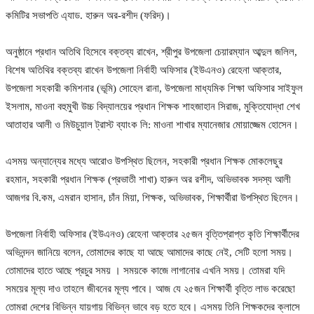
কমিটির সভাপতি এ্যাড. হারুন অর-রশীদ (ফরিদ)।
অনুষ্ঠানে প্রধান অতিথি হিসেবে বক্তব্য রাখেন, শ্রীপুর উপজেলা চেয়ারম্যান আব্দুল জলিল,
বিশেষ অতিথির বক্তব্য রাখেন উপজেলা নির্বাহী অফিসার (ইউএনও) রেহেনা আক্তার,
উপজেলা সহকারী কমিশনার (ভূমি) সোহেল রানা, উপজেলা মাধ্যমিক শিক্ষা অফিসার সাইফুল
ইসলাম, মাওনা বহুমুখী উচ্চ বিদ্যালয়ের প্রধান শিক্ষক শাহজাহান সিরাজ, মুক্তিযোদ্ধা শেখ
আতাহার আলী ও মিউচুয়াল ট্রাস্ট ব্যাংক লি: মাওনা শাখার ম্যানেজার মোয়াজ্জেম হোসেন।
এসময় অন্যান্যের মধ্যে আরোও উপস্থিত ছিলেন, সহকারী প্রধান শিক্ষক মোকলেছুর
রহমান, সহকারী প্রধান শিক্ষক (প্রভাতী শাখা) হারুন অর রশীদ, অভিভাবক সদস্য আলী
আজগর বি.কম, এমরান হাসান, চাঁন মিয়া, শিক্ষক, অভিভাবক, শিক্ষার্থীরা উপস্থিত ছিলেন।
উপজেলা নির্বাহী অফিসার (ইউএনও) রেহেনা আক্তার ২৫জন বৃত্তিপ্রাপ্ত কৃতি শিক্ষার্থীদের
অভিনন্দন জানিয়ে বলেন, তোমাদের কাছে যা আছে আমাদের কাছে নেই, সেটি হলো সময়।
তোমাদের হাতে আছে প্রচুর সময় । সময়কে কাজে লাগানোর এখনি সময়। তোমরা যদি
সময়ের মূল্য দাও তাহলে জীবনের মূল্য পাবে। আজ যে ২৫জন শিক্ষার্থী বৃত্তি লাভ করেছো
তোমরা দেশের বিভিন্ন যায়গায় বিভিন্ন ভাবে বড় হতে হবে। এসময় তিনি শিক্ষকদের ক্লাসে