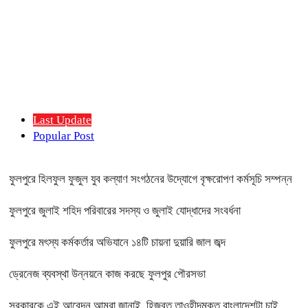
Last Update
Popular Post
ফুলপুরে হিলফুল ফুজুল যুব কল্যাণ সংগঠনের উদ্যোগে বৃক্ষরোপণ কর্মসূচি সম্পন্ন
ফুলপুরে জুলাই শহিদ পরিবারের সদস্য ও জুলাই যোদ্ধাদের সংবর্ধনা
ফুলপুরে মৎস্য কর্মকর্তার অভিযানে ১৪টি চায়না দুয়ারি জাল জব্দ
ড্রেনেজ ব্যবস্থা উন্নয়নে কাজ করছে ফুলপুর পৌরসভা
সরকারকে এই আবেদন আমরা জানাই, হিজবুত তাওহীদমুক্ত বাংলাদেশটা চাই