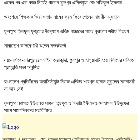
একের পর এক কাজ নিয়েই থাকেন ফুলপুর এসিল্যান্ড মোঃ শফিকুল ইসলাম
অবশেষে শিক্ষক হাজিরা খাতায় নামের ক্রম ফিরে পেলেন নাছরীন ম্যাডাম
ফুলপুরে হিলফুল ফুজুলের উদ্যোগে এতিম বাচ্চাদের মাঝে কুরআন শরীফ বিতরণ
সারাদেশে কালবৈশাখী ঝড়ের সতর্কবার্তা
ময়মনসিংহ-শেরপুর রেললাইন তারাকান্দা, ফুলপুর ও হালুয়াঘাট হয়ে নির্মাণের দাবিতে
প্রস্তুতি সভা অনুষ্ঠিত
বাংলাদেশ প্রতিদিনের অ্যাসিস্ট্যান্ট নিউজ এডিটর শায়খুল হাসান মুকুলের মমতাময়ী
মা আর নেই
ফুলপুরে নবাগত ইউএনও সাধনা ত্রিপুরা ও বিদায়ী ইউএনও মোহাম্মদ ইউসুফের
সাথে সাংবাদিকদের মতবিনিময়
সম্পাদক ও প্রকাশক : মো. আব্দুল মান্নান (পরিচালক, দারুল ইহসান (এক্সিলেন্ট)