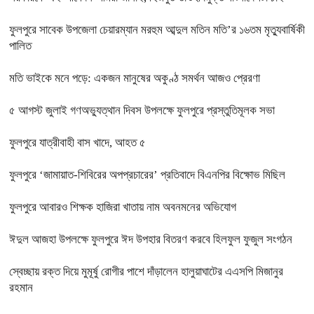
ফুলপুরে সাবেক উপজেলা চেয়ারম্যান মরহুম আব্দুল মতিন মতি’র ১৬তম মৃত্যুবার্ষিকী
পালিত
মতি ভাইকে মনে পড়ে: একজন মানুষের অকুণ্ঠ সমর্থন আজও প্রেরণা
৫ আগস্ট জুলাই গণঅভ্যুত্থান দিবস উপলক্ষে ফুলপুরে প্রস্তুতিমূলক সভা
ফুলপুরে যাত্রীবাহী বাস খাদে, আহত ৫
ফুলপুরে ‘জামায়াত-শিবিরের অপপ্রচারের’ প্রতিবাদে বিএনপির বিক্ষোভ মিছিল
ফুলপুরে আবারও শিক্ষক হাজিরা খাতায় নাম অবনমনের অভিযোগ
ঈদুল আজহা উপলক্ষে ফুলপুরে ঈদ উপহার বিতরণ করবে হিলফুল ফুজুল সংগঠন
স্বেচ্ছায় রক্ত দিয়ে মুমূর্ষু রোগীর পাশে দাঁড়ালেন হালুয়াঘাটের এএসপি মিজানুর
রহমান