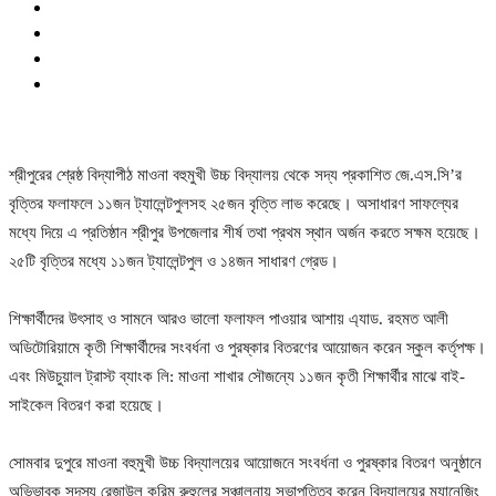
শ্রীপুরের শ্রেষ্ঠ বিদ্যাপীঠ মাওনা বহুমুখী উচ্চ বিদ্যালয় থেকে সদ্য প্রকাশিত জে.এস.সি’র
বৃত্তির ফলাফলে ১১জন ট্যালেন্টপুলসহ ২৫জন বৃত্তি লাভ করেছে। অসাধারণ সাফল্যের
মধ্যে দিয়ে এ প্রতিষ্ঠান শ্রীপুর উপজেলার শীর্ষ তথা প্রথম স্থান অর্জন করতে সক্ষম হয়েছে।
২৫টি বৃত্তির মধ্যে ১১জন ট্যালেন্টপুল ও ১৪জন সাধারণ গ্রেড।
শিক্ষার্থীদের উৎসাহ ও সামনে আরও ভালো ফলাফল পাওয়ার আশায় এ্যাড. রহমত আলী
অডিটোরিয়ামে কৃতী শিক্ষার্থীদের সংবর্ধনা ও পুরষ্কার বিতরণের আয়োজন করেন স্কুল কর্তৃপক্ষ।
এবং মিউচুয়াল ট্রাস্ট ব্যাংক লি: মাওনা শাখার সৌজন্যে ১১জন কৃতী শিক্ষার্থীর মাঝে বাই-
সাইকেল বিতরণ করা হয়েছে।
সোমবার দুপুরে মাওনা বহুমুখী উচ্চ বিদ্যালয়ের আয়োজনে সংবর্ধনা ও পুরষ্কার বিতরণ অনুষ্ঠানে
অভিভাবক সদস্য রেজাউল করিম রুহুলের সঞ্চালনায় সভাপতিত্ব করেন বিদ্যালয়ের ম্যানেজিং