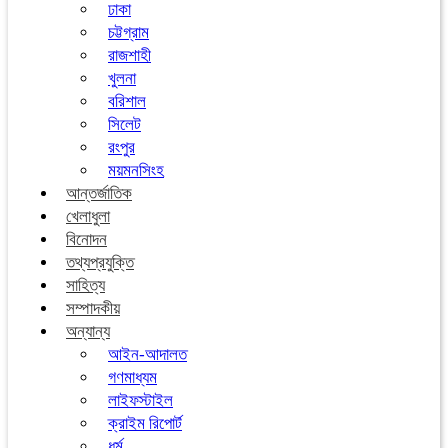
ঢাকা
চট্টগ্রাম
রাজশাহী
খুলনা
বরিশাল
সিলেট
রংপুর
ময়মনসিংহ
আন্তর্জাতিক
খেলাধুলা
বিনোদন
তথ্যপ্রযুক্তি
সাহিত্য
সম্পাদকীয়
অন্যান্য
আইন-আদালত
গণমাধ্যম
লাইফস্টাইল
ক্রাইম রিপোর্ট
ধর্ম