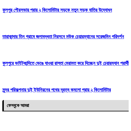
ফুলপুর পৌরসভায় প্রায় ২ কিলোমিটার সড়কে নতুন সড়ক বাতির উদ্বোধন
তারাকান্দার তিন গ্রামে জলাবদ্ধতা নিরসনে মউক চেয়ারম্যানের সরেজমিন পরিদর্শন
ফুলপুরে ভাইটকান্দিতে ভেঙে যাওয়া রাস্তা মেরামত করে দিচ্ছেন দুই চেয়ারম্যান প্রার্থী
সুন্দর পরিকল্পনায় দুই ইউনিয়নের পথের দূরত্ব কমলো প্রায় ২ কিলোমিটার
ফেসবুকে আমরা