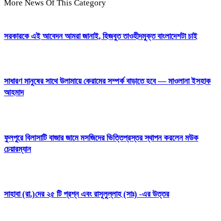
More News Of This Category
সরকারকে এই আবেদন আমরা জানাই, হিজবুত তাওহীদমুক্ত বাংলাদেশটা চাই
সাধারণ মানুষের সাথে উলামায়ে কেরামের সম্পর্ক বাড়াতে হবে — মাওলানা ইসহাক
আহমাদ
ফুলপুরে বিলাসাটি বাজার জামে মসজিদের ভিত্তিপ্রস্তর স্থাপন করলেন মউক
চেয়ারম্যান
সাহাবা (রা.)দের ২৫ টি প্রশ্ন এবং রাসূলুল্লাহ (সাঃ) -এর উত্তর