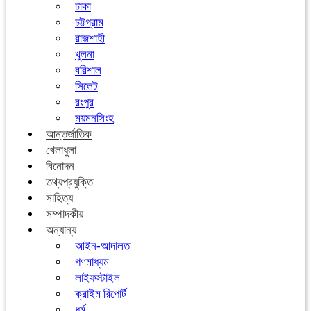
ঢাকা
চট্টগ্রাম
রাজশাহী
খুলনা
বরিশাল
সিলেট
রংপুর
ময়মনসিংহ
আন্তর্জাতিক
খেলাধুলা
বিনোদন
তথ্যপ্রযুক্তি
সাহিত্য
সম্পাদকীয়
অন্যান্য
আইন-আদালত
গণমাধ্যম
লাইফস্টাইল
ক্রাইম রিপোর্ট
ধর্ম