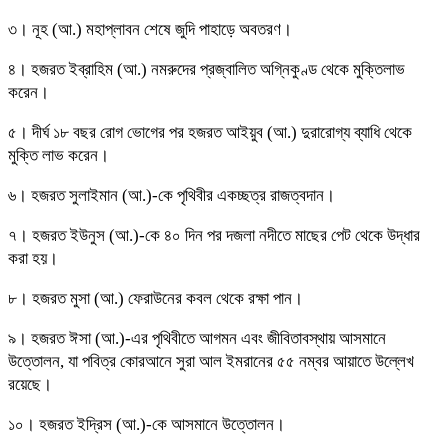
৩। নূহ (আ.) মহাপ্লাবন শেষে জুদি পাহাড়ে অবতরণ।
৪। হজরত ইব্রাহিম (আ.) নমরুদের প্রজ্বালিত অগ্নিকুণ্ড থেকে মুক্তিলাভ
করেন।
৫। দীর্ঘ ১৮ বছর রোগ ভোগের পর হজরত আইয়ুব (আ.) দুরারোগ্য ব্যাধি থেকে
মুক্তি লাভ করেন।
৬। হজরত সুলাইমান (আ.)-কে পৃথিবীর একচ্ছত্র রাজত্বদান।
৭। হজরত ইউনুস (আ.)-কে ৪০ দিন পর দজলা নদীতে মাছের পেট থেকে উদ্ধার
করা হয়।
৮। হজরত মুসা (আ.) ফেরাউনের কবল থেকে রক্ষা পান।
৯। হজরত ঈসা (আ.)-এর পৃথিবীতে আগমন এবং জীবিতাবস্থায় আসমানে
উত্তোলন, যা পবিত্র কোরআনে সুরা আল ইমরানের ৫৫ নম্বর আয়াতে উল্লেখ
রয়েছে।
১০। হজরত ইদ্রিস (আ.)-কে আসমানে উত্তোলন।