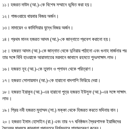
১১। হজরত দাউদ (আ.)-কে বিশেষ সম্মানে ভূষিত করা হয়।
১২। গাজওয়ায়ে খায়বার বিজয় অর্জন।
১৩। মাদায়েন ও কাদিসিয়ার যুদ্ধে বিজয় অর্জন।
১৪। প্রথম মানব হজরত আদম (আ.)-কে জান্নাতে প্রবেশ করানো হয়।
১৫। হজরত আদম (আ.)-কে জান্নাত থেকে দুনিয়ায় পাঠানো এবং গুনাহ মার্জনার পর
তার সঙ্গে বিবি হাওয়াকে আরাফাতের ময়দানে জাবালে রহমতে পুনঃসাক্ষাৎ লাভ।
১৬। হজরত নূহ (আ.)-কে তুফান ও প্লাবন থেকে পরিত্রাণ।
১৭। হজরত সোলায়মান (আ.)-কে হারানো বাদশাশি ফিরিয়ে দেয়া।
১৮। হজরত ইয়াকুব (আ.)-এর হারানো পুত্র হজরত ইউসুফ (আ.)-এর সঙ্গে সাক্ষাৎ
লাভ।
১৯। প্রিয় নবী হজরত মুহাম্মদ (সা.) মক্কা থেকে হিজরত করতে মদিনায় যান।
২০। হজরত ইমাম হোসাইন (রা.) এবং তার ৭৭ ঘনিষ্ঠজন স্বৈরশাসক ইয়াজিদের
সৈন্যের মাধ্যমে কারবালা প্রান্তরে নির্মমভাবে শাহাদতবরণ করেন।