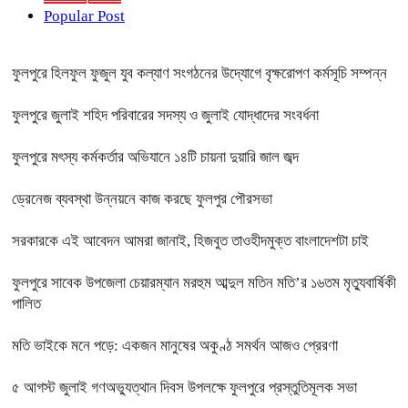
Popular Post
ফুলপুরে হিলফুল ফুজুল যুব কল্যাণ সংগঠনের উদ্যোগে বৃক্ষরোপণ কর্মসূচি সম্পন্ন
ফুলপুরে জুলাই শহিদ পরিবারের সদস্য ও জুলাই যোদ্ধাদের সংবর্ধনা
ফুলপুরে মৎস্য কর্মকর্তার অভিযানে ১৪টি চায়না দুয়ারি জাল জব্দ
ড্রেনেজ ব্যবস্থা উন্নয়নে কাজ করছে ফুলপুর পৌরসভা
সরকারকে এই আবেদন আমরা জানাই, হিজবুত তাওহীদমুক্ত বাংলাদেশটা চাই
ফুলপুরে সাবেক উপজেলা চেয়ারম্যান মরহুম আব্দুল মতিন মতি’র ১৬তম মৃত্যুবার্ষিকী
পালিত
মতি ভাইকে মনে পড়ে: একজন মানুষের অকুণ্ঠ সমর্থন আজও প্রেরণা
৫ আগস্ট জুলাই গণঅভ্যুত্থান দিবস উপলক্ষে ফুলপুরে প্রস্তুতিমূলক সভা