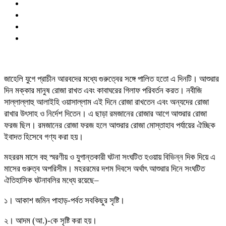
জাহেলি যুগে প্রাচীন আরবদের মধ্যে গুরুত্বের সঙ্গে পালিত হতো এ দিনটি। আশুরার
দিন মক্কার মানুষ রোজা রাখত এবং কাবাঘরের গিলাফ পরিবর্তন করত। নবীজি
সাল্লাল্লাহু আলাইহি ওয়াসাল্লাম এই দিনে রোজা রাখতেন এবং অন্যদের রোজা
রাখার উৎসাহ ও নির্দেশ দিতেন। এ ছাড়া রমজানের রোজার আগে আশুরার রোজা
ফরজ ছিল। রমজানের রোজা ফরজ হলে আশুরার রোজা মোস্তাহাব পর্যায়ের ঐচ্ছিক
ইবাদত হিসেবে গণ্য করা হয়।
মহররম মাসে বহু স্মরণীয় ও যুগান্তকারী ঘটনা সংঘটিত হওয়ায় বিভিন্ন দিক দিয়ে এ
মাসের গুরুত্ব অপরিসীম। মহররমের দশম দিবসে অর্থাৎ আশুরার দিনে সংঘটিত
ঐতিহাসিক ঘটনাবলির মধ্যে রয়েছে–
১। আকাশ জমিন পাহাড়-পর্বত সবকিছুর সৃষ্টি।
২। আদম (আ.)-কে সৃষ্টি করা হয়।