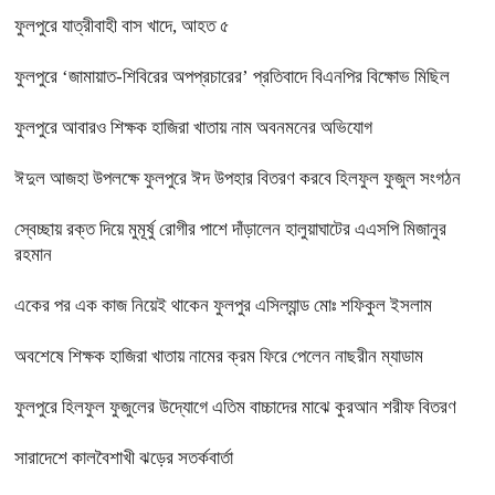
ফুলপুরে যাত্রীবাহী বাস খাদে, আহত ৫
ফুলপুরে ‘জামায়াত-শিবিরের অপপ্রচারের’ প্রতিবাদে বিএনপির বিক্ষোভ মিছিল
ফুলপুরে আবারও শিক্ষক হাজিরা খাতায় নাম অবনমনের অভিযোগ
ঈদুল আজহা উপলক্ষে ফুলপুরে ঈদ উপহার বিতরণ করবে হিলফুল ফুজুল সংগঠন
স্বেচ্ছায় রক্ত দিয়ে মুমূর্ষু রোগীর পাশে দাঁড়ালেন হালুয়াঘাটের এএসপি মিজানুর
রহমান
একের পর এক কাজ নিয়েই থাকেন ফুলপুর এসিল্যান্ড মোঃ শফিকুল ইসলাম
অবশেষে শিক্ষক হাজিরা খাতায় নামের ক্রম ফিরে পেলেন নাছরীন ম্যাডাম
ফুলপুরে হিলফুল ফুজুলের উদ্যোগে এতিম বাচ্চাদের মাঝে কুরআন শরীফ বিতরণ
সারাদেশে কালবৈশাখী ঝড়ের সতর্কবার্তা