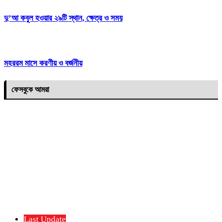
দু’আ কবুল হওয়ার ২৯টি স্থান, ক্ষেত্র ও সময়
মহররম মাসে করণীয় ও বর্জনীয়
ফেসবুকে আমরা
Last Update