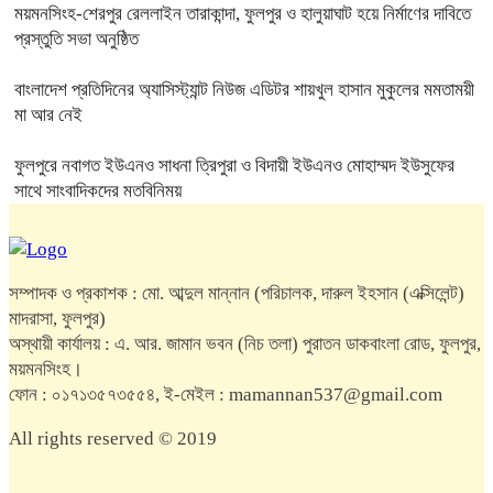
ময়মনসিংহ-শেরপুর রেললাইন তারাকান্দা, ফুলপুর ও হালুয়াঘাট হয়ে নির্মাণের দাবিতে
প্রস্তুতি সভা অনুষ্ঠিত
বাংলাদেশ প্রতিদিনের অ্যাসিস্ট্যান্ট নিউজ এডিটর শায়খুল হাসান মুকুলের মমতাময়ী
মা আর নেই
ফুলপুরে নবাগত ইউএনও সাধনা ত্রিপুরা ও বিদায়ী ইউএনও মোহাম্মদ ইউসুফের
সাথে সাংবাদিকদের মতবিনিময়
সম্পাদক ও প্রকাশক : মো. আব্দুল মান্নান (পরিচালক, দারুল ইহসান (এক্সিলেন্ট)
মাদরাসা, ফুলপুর)
অস্থায়ী কার্যালয় : এ. আর. জামান ভবন (নিচ তলা) পুরাতন ডাকবাংলা রোড, ফুলপুর,
ময়মনসিংহ।
ফোন : ০১৭১৩৫৭৩৫৫৪, ই-মেইল : mamannan537@gmail.com
All rights reserved © 2019