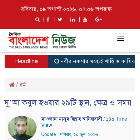
রবিবার, ০৯ অগাস্ট ২০২৬, ০৭:০৬ অপরাহ্ন
Toggle
navigat
Headline
নবীর নকশার মধ্যেই শান্তি ও কামিয়াবি: ক্য
/
ধর্ম
দু’আ কবুল হওয়ার ২৯টি স্থান, ক্ষেত্র ও সময়
মাওলানা মাসূম বিল্লাহ আযিযাবাদী
/ ১৪৫ Time
View
Update : শনিবার, ২০ জুন, ২০২৬