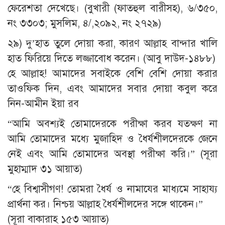
ফেরেশতা দেখেছে। (বুখারী (ফাতহুল বারীসহ), ৬/৩৫০,
নং ৩৩০৩; মুসলিম, ৪/,২০৯২, নং ২৭২৯)
২৯) দু’হাত তুলে দোয়া করা, কারণ আল্লাহ বান্দার খালি
হাত ফিরিয়ে দিতে লজ্জাবোধ করেন। (আবু দাউদ-১৪৮৮)
হে আল্লাহ! আমাদের সবাইকে বেশি বেশি দোয়া করার
তাওফিক দিন, এবং আমাদের সবার দোয়া কবুল করে
নিন-আমীন ইয়া রব
“আমি অবশ্যই তোমাদেরকে পরীক্ষা করব যতক্ষণ না
আমি তোমাদের মধ্যে মুজাহিদ ও ধৈর্যশীলদেরকে জেনে
নেই এবং আমি তোমাদের অবস্থা পরীক্ষা করি।” (সূরা
মুহাম্মাদ ৩১ আয়াত)
“হে বিশ্বাসীগণ! তোমরা ধৈর্য ও নামাযের মাধ্যমে সাহায্য
প্রার্থনা কর। নিশ্চয় আল্লাহ ধৈর্যশীলদের সঙ্গে থাকেন।”
(সূরা বাকারাহ ১৫৩ আয়াত)