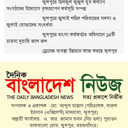
ফুলপুরে হিলফুল ফুজুল যুব কল্যাণ
সংগঠনের উদ্যোগে বৃক্ষরোপণ কর্মসূচি সম্পন্ন
ফুলপুরে জুলাই শহিদ পরিবারের সদস্য ও
জুলাই যোদ্ধাদের সংবর্ধনা
ফুলপুরে মৎস্য কর্মকর্তার অভিযানে ১৪টি
চায়না দুয়ারি জাল জব্দ
ড্রেনেজ ব্যবস্থা উন্নয়নে কাজ করছে ফুলপুর
পৌরসভা
সরকারকে এই আবেদন আমরা জানাই,
হিজবুত তাওহীদমুক্ত বাংলাদেশটা চাই
ফুলপুরে সাবেক উপজেলা চেয়ারম্যান মরহুম
আব্দুল মতিন মতি’র ১৬তম মৃত্যুবার্ষিকী
পালিত
সম্পাদক ও প্রকাশক : মো. আব্দুল মান্নান (পরিচালক, দারুল
মতি ভাইকে মনে পড়ে: একজন মানুষের
ইহসান (এক্সিলেন্ট) মাদরাসা, ফুলপুর)
অকুণ্ঠ সমর্থন আজও প্রেরণা
অস্থায়ী কার্যালয় : এ. আর. জামান ভবন (নিচ তলা) পুরাতন
ডাকবাংলা রোড, ফুলপুর, ময়মনসিংহ।