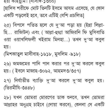
ইয়া কাইয়্যুম। (নাসাঈ-১৩০০)
[হাদিস শরীফে মোট তিনটি ইসমে আযম এসেছে, যে কোন
একটি পড়লেই হবে, তবে এটিই বেশি প্রচলিত]
২৫) বিপদে পতিত হলে যে দু’আ পড়া হয় (ইন্না লিল্লা-
হি… রাজিউন) এবং ( আল্লা-হুম্মা আজিরনি ফি মুসিবাতি
ওয়া ওয়াখলিফলী খইরাম মিনহা…) তখন দু’আ কবুল
হয়।
(মিশকাতুল মাসীবাহ-১৬১৮, মুসলিম -৯১৮)
২৬) জমজমের পানি পান করার পর দু’আ করলে কবুল
হয়। ( ইবনে মাজাহ-৩০৬২, আহমদ৩/৩৫৭)
২৭) নির্যাতীত ব্যাক্তি দু’আ করলে দু’আ কবুল হয়।
(তিরমীযি-৩৪৪৮)
২৮) যখন তোমরা মোরগের ডাক শুনবে, তখন তোমরা
আল্লাহর অনুগ্রহ চাইবে (দোয়া করবে), কেননা সে একটি