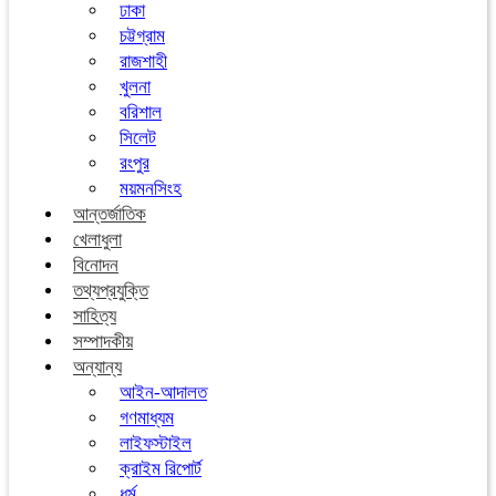
ঢাকা
চট্টগ্রাম
রাজশাহী
খুলনা
বরিশাল
সিলেট
রংপুর
ময়মনসিংহ
আন্তর্জাতিক
খেলাধুলা
বিনোদন
তথ্যপ্রযুক্তি
সাহিত্য
সম্পাদকীয়
অন্যান্য
আইন-আদালত
গণমাধ্যম
লাইফস্টাইল
ক্রাইম রিপোর্ট
ধর্ম