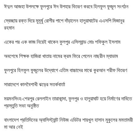
ঈদুল আজহা উপলক্ষে ফুলপুরে ঈদ উপহার বিতরণ করবে হিলফুল ফুজুল সংগঠন
স্বেচ্ছায় রক্ত দিয়ে মুমূর্ষু রোগীর পাশে দাঁড়ালেন হালুয়াঘাটের এএসপি মিজানুর
রহমান
একের পর এক কাজ নিয়েই থাকেন ফুলপুর এসিল্যান্ড মোঃ শফিকুল ইসলাম
অবশেষে শিক্ষক হাজিরা খাতায় নামের ক্রম ফিরে পেলেন নাছরীন ম্যাডাম
ফুলপুরে হিলফুল ফুজুলের উদ্যোগে এতিম বাচ্চাদের মাঝে কুরআন শরীফ বিতরণ
সারাদেশে কালবৈশাখী ঝড়ের সতর্কবার্তা
ময়মনসিংহ-শেরপুর রেললাইন তারাকান্দা, ফুলপুর ও হালুয়াঘাট হয়ে নির্মাণের দাবিতে
প্রস্তুতি সভা অনুষ্ঠিত
বাংলাদেশ প্রতিদিনের অ্যাসিস্ট্যান্ট নিউজ এডিটর শায়খুল হাসান মুকুলের মমতাময়ী
মা আর নেই