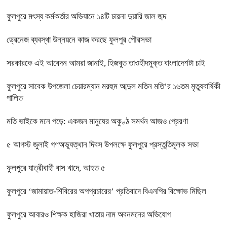
ফুলপুরে মৎস্য কর্মকর্তার অভিযানে ১৪টি চায়না দুয়ারি জাল জব্দ
ড্রেনেজ ব্যবস্থা উন্নয়নে কাজ করছে ফুলপুর পৌরসভা
সরকারকে এই আবেদন আমরা জানাই, হিজবুত তাওহীদমুক্ত বাংলাদেশটা চাই
ফুলপুরে সাবেক উপজেলা চেয়ারম্যান মরহুম আব্দুল মতিন মতি’র ১৬তম মৃত্যুবার্ষিকী
পালিত
মতি ভাইকে মনে পড়ে: একজন মানুষের অকুণ্ঠ সমর্থন আজও প্রেরণা
৫ আগস্ট জুলাই গণঅভ্যুত্থান দিবস উপলক্ষে ফুলপুরে প্রস্তুতিমূলক সভা
ফুলপুরে যাত্রীবাহী বাস খাদে, আহত ৫
ফুলপুরে ‘জামায়াত-শিবিরের অপপ্রচারের’ প্রতিবাদে বিএনপির বিক্ষোভ মিছিল
ফুলপুরে আবারও শিক্ষক হাজিরা খাতায় নাম অবনমনের অভিযোগ