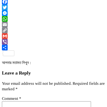
Facebook
Twitter
Messenger
WhatsApp
Email
Copy
Link
Gmail
Viber
Share
আপনার মতামত লিখুন :
Leave a Reply
Your email address will not be published.
Required fields are
marked
*
Comment
*