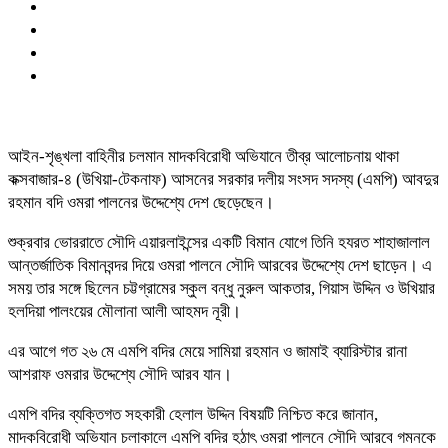
আইন-শৃঙ্খলা বাহিনীর চলমান মাদকবিরোধী অভিযানে তীব্র আলোচনায় থাকা
কক্সবাজার-৪ (উখিয়া-টেকনাফ) আসনের সরকার দলীয় সংসদ সদস্য (এমপি) আবদুর
রহমান বদি ওমরা পালনের উদ্দেশ্যে দেশ ছেড়েছেন।
শুক্রবার ভোররাতে সৌদি এয়ারলাইন্সের একটি বিমান যোগে তিনি হযরত শাহাজালাল
আন্তর্জাতিক বিমানবন্দর দিয়ে ওমরা পালনে সৌদি আরবের উদ্দেশ্যে দেশ ছাড়েন। এ
সময় তার সঙ্গে ছিলেন চট্টগ্রামের স্কুল বন্ধু নুরুল আকতার, গিয়াস উদ্দিন ও উখিয়ার
হলদিয়া পালংয়ের মৌলানা আলী আহমদ নূরী।
এর আগে গত ২৬ মে এমপি বদির মেয়ে সামিয়া রহমান ও জামাই ব্যারিস্টার রানা
আশরাফ ওমরার উদ্দেশ্যে সৌদি আরব যান।
এমপি বদির ব্যক্তিগত সহকারী হেলাল উদ্দিন বিষয়টি নিশ্চিত করে জানান,
মাদকবিরোধী অভিযান চলাকালে এমপি বদির হঠাৎ ওমরা পালনে সৌদি আরবে গমনকে