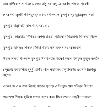
মতি ভাইকে মনে পড়ে: একজন মানুষের অকুণ্ঠ সমর্থন আজও প্রেরণা
৫ আগস্ট জুলাই গণঅভ্যুত্থান দিবস উপলক্ষে ফুলপুরে প্রস্তুতিমূলক সভা
ফুলপুরে যাত্রীবাহী বাস খাদে, আহত ৫
ফুলপুরে ‘জামায়াত-শিবিরের অপপ্রচারের’ প্রতিবাদে বিএনপির বিক্ষোভ মিছিল
ফুলপুরে আবারও শিক্ষক হাজিরা খাতায় নাম অবনমনের অভিযোগ
ঈদুল আজহা উপলক্ষে ফুলপুরে ঈদ উপহার বিতরণ করবে হিলফুল ফুজুল সংগঠন
স্বেচ্ছায় রক্ত দিয়ে মুমূর্ষু রোগীর পাশে দাঁড়ালেন হালুয়াঘাটের এএসপি মিজানুর
রহমান
একের পর এক কাজ নিয়েই থাকেন ফুলপুর এসিল্যান্ড মোঃ শফিকুল ইসলাম
অবশেষে শিক্ষক হাজিরা খাতায় নামের ক্রম ফিরে পেলেন নাছরীন ম্যাডাম