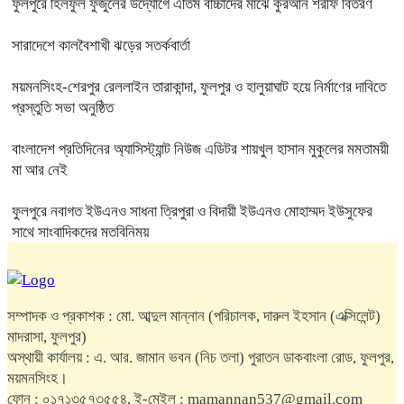
ফুলপুরে হিলফুল ফুজুলের উদ্যোগে এতিম বাচ্চাদের মাঝে কুরআন শরীফ বিতরণ
সারাদেশে কালবৈশাখী ঝড়ের সতর্কবার্তা
ময়মনসিংহ-শেরপুর রেললাইন তারাকান্দা, ফুলপুর ও হালুয়াঘাট হয়ে নির্মাণের দাবিতে
প্রস্তুতি সভা অনুষ্ঠিত
বাংলাদেশ প্রতিদিনের অ্যাসিস্ট্যান্ট নিউজ এডিটর শায়খুল হাসান মুকুলের মমতাময়ী
মা আর নেই
ফুলপুরে নবাগত ইউএনও সাধনা ত্রিপুরা ও বিদায়ী ইউএনও মোহাম্মদ ইউসুফের
সাথে সাংবাদিকদের মতবিনিময়
সম্পাদক ও প্রকাশক : মো. আব্দুল মান্নান (পরিচালক, দারুল ইহসান (এক্সিলেন্ট)
মাদরাসা, ফুলপুর)
অস্থায়ী কার্যালয় : এ. আর. জামান ভবন (নিচ তলা) পুরাতন ডাকবাংলা রোড, ফুলপুর,
ময়মনসিংহ।
ফোন : ০১৭১৩৫৭৩৫৫৪, ই-মেইল : mamannan537@gmail.com