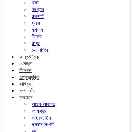
ঢাকা
চট্টগ্রাম
রাজশাহী
খুলনা
বরিশাল
সিলেট
রংপুর
ময়মনসিংহ
আন্তর্জাতিক
খেলাধুলা
বিনোদন
তথ্যপ্রযুক্তি
সাহিত্য
সম্পাদকীয়
অন্যান্য
আইন-আদালত
গণমাধ্যম
লাইফস্টাইল
ক্রাইম রিপোর্ট
ধর্ম