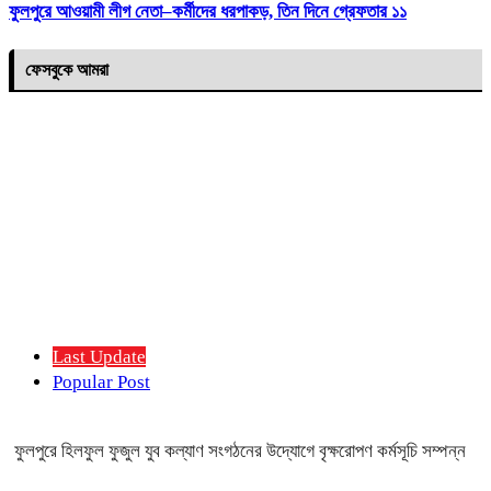
ফুলপুরে আওয়ামী লীগ নেতা–কর্মীদের ধরপাকড়, তিন দিনে গ্রেফতার ১১
ফেসবুকে আমরা
Last Update
Popular Post
ফুলপুরে হিলফুল ফুজুল যুব কল্যাণ সংগঠনের উদ্যোগে বৃক্ষরোপণ কর্মসূচি সম্পন্ন