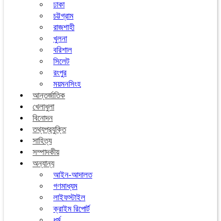
ঢাকা
চট্টগ্রাম
রাজশাহী
খুলনা
বরিশাল
সিলেট
রংপুর
ময়মনসিংহ
আন্তর্জাতিক
খেলাধুলা
বিনোদন
তথ্যপ্রযুক্তি
সাহিত্য
সম্পাদকীয়
অন্যান্য
আইন-আদালত
গণমাধ্যম
লাইফস্টাইল
ক্রাইম রিপোর্ট
ধর্ম