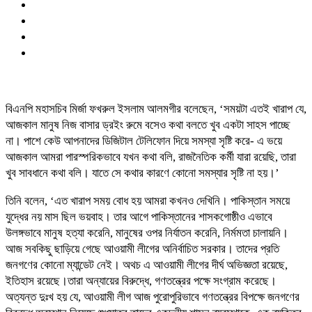
বিএনপি মহাসচিব মির্জা ফখরুল ইসলাম আলমগীর বলেছেন, ‘সময়টা এতই খারাপ যে,
আজকাল মানুষ নিজ বাসার ড্রইং রুমে বসেও কথা বলতে খুব একটা সাহস পাচ্ছে
না। পাশে কেউ আপনাদের ডিজিটাল টেলিফোন দিয়ে সমস্যা সৃষ্টি করে- এ ভয়ে
আজকাল আমরা পারস্পরিকভাবে যখন কথা বলি, রাজনৈতিক কর্মী যারা রয়েছি, তারা
খুব সাবধানে কথা বলি। যাতে সে কথার কারণে কোনো সমস্যার সৃষ্টি না হয়।’
তিনি বলেন, ‘এত খারাপ সময় বোধ হয় আমরা কখনও দেখিনি। পাকিস্তান সময়ে
যুদ্ধের নয় মাস ছিল ভয়বাহ। তার আগে পাকিস্তানের শাসকগোষ্ঠীও এভাবে
উলঙ্গভাবে মানুষ হত্যা করেনি, মানুষের ওপর নির্যাতন করেনি, নির্মমতা চালায়নি।
আজ সবকিছু ছাড়িয়ে গেছে আওয়ামী লীগের অনির্বাচিত সরকার। তাদের প্রতি
জনগণের কোনো ম্যান্ডেট নেই। অথচ এ আওয়ামী লীগের দীর্ঘ অভিজ্ঞতা রয়েছে,
ইতিহাস রয়েছে।তারা অন্যায়ের বিরুদ্ধে, গণতন্ত্রের পক্ষে সংগ্রাম করেছে।
অত্যন্ত দুঃখ হয় যে, আওয়ামী লীগ আজ পুরোপুরিভাবে গণতন্ত্রের বিপক্ষে জনগণের