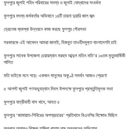
ফুলপুরে জুলাই শহিদ পরিবারের সদস্য ও জুলাই যোদ্ধাদের সংবর্ধনা
ফুলপুরে মৎস্য কর্মকর্তার অভিযানে ১৪টি চায়না দুয়ারি জাল জব্দ
ড্রেনেজ ব্যবস্থা উন্নয়নে কাজ করছে ফুলপুর পৌরসভা
সরকারকে এই আবেদন আমরা জানাই, হিজবুত তাওহীদমুক্ত বাংলাদেশটা চাই
ফুলপুরে সাবেক উপজেলা চেয়ারম্যান মরহুম আব্দুল মতিন মতি’র ১৬তম মৃত্যুবার্ষিকী
পালিত
মতি ভাইকে মনে পড়ে: একজন মানুষের অকুণ্ঠ সমর্থন আজও প্রেরণা
৫ আগস্ট জুলাই গণঅভ্যুত্থান দিবস উপলক্ষে ফুলপুরে প্রস্তুতিমূলক সভা
ফুলপুরে যাত্রীবাহী বাস খাদে, আহত ৫
ফুলপুরে ‘জামায়াত-শিবিরের অপপ্রচারের’ প্রতিবাদে বিএনপির বিক্ষোভ মিছিল
ফুলপুরে আবারও শিক্ষক হাজিরা খাতায় নাম অবনমনের অভিযোগ