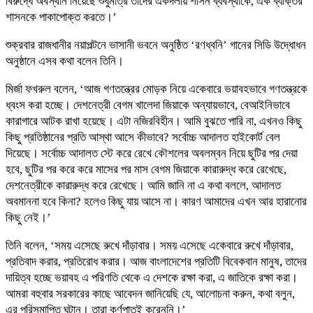
বিরুদ্ধে অবস্থান নিয়েছে শুধুমাত্র তাদের একদলীয় শাসন ব্যবস্থাকে, এক ব্যক্তির
শাসনকে পাকাপোক্ত করতে।’
শুক্রবার রাজধানীর নয়াপল্টনে ভাসানী ভবনে অনুষ্ঠিত ‘রণধ্বনি’ গানের সিডি উদ্ধোধন
অনুষ্ঠানে এসব কথা বলেন তিনি।
মির্জা ফখরুল বলেন, ‘আজ গণতন্ত্রের মোড়ক নিয়ে একেবারে ভয়াবহভাবে গণতন্ত্রকে
ধ্বংস করা হচ্ছে। দেশনেত্রী বেগম খালেদা জিয়াকে অন্যায়ভাবে, বেআইনিভাবে
কারাগারে আটক রাখা হয়েছে। এটা নজিরবিহীন। আমি বুঝতে পারি না, এখনও কিছু
কিছু প্রতিষ্ঠানের প্রতি আস্থা আসে কীভাবে? সর্বোচ্চ আদালত হাইকোর্ট বেল
দিয়েছে। সর্বোচ্চ আদালত স্টে করে রেখে কৌশলের অবলম্বন নিয়ে ছুটির পর দেয়া
হবে, ছুটির পর করে করে মাসের পর মাস বেগম জিয়াকে কারারুদ্ধ করে রেখেছে,
দেশনেত্রীকে কারারুদ্ধ করে রেখেছে। আমি জানি না এ কথা বললে, আদালত
অবমাননা হবে কিনা? হলেও কিছু যায় আসে না। কারণ আমাদের এখন আর হারানোর
কিছু নেই।’
তিনি বলেন, ‘সময় এসেছে রুখে দাঁড়াবার। সময় এসেছে একেবারে রুখে দাঁড়াবার,
প্রতিবাদ করার, প্রতিরোধ করার। আজ বাংলাদেশের প্রতিটি বিবেকবান মানুষ, তাদের
দায়িত্ব হচ্ছে ভয়াবহ এ পরিণতি থেকে এ দেশকে রক্ষা করা, এ জাতিকে রক্ষা করা।
আমরা বহুবার সরকারের কাছে আবেদন জানিয়েছি যে, আলোচনা করুন, কথা বলুন,
এর পরিসমাপ্তি ঘটান। তারা কর্ণপাতই করেননি।’