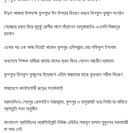
ঈদুল আজহা উপলক্ষে ফুলপুরে ঈদ উপহার বিতরণ করবে হিলফুল ফুজুল সংগঠন
স্বেচ্ছায় রক্ত দিয়ে মুমূর্ষু রোগীর পাশে দাঁড়ালেন হালুয়াঘাটের এএসপি মিজানুর
রহমান
একের পর এক কাজ নিয়েই থাকেন ফুলপুর এসিল্যান্ড মোঃ শফিকুল ইসলাম
অবশেষে শিক্ষক হাজিরা খাতায় নামের ক্রম ফিরে পেলেন নাছরীন ম্যাডাম
ফুলপুরে হিলফুল ফুজুলের উদ্যোগে এতিম বাচ্চাদের মাঝে কুরআন শরীফ বিতরণ
সারাদেশে কালবৈশাখী ঝড়ের সতর্কবার্তা
ময়মনসিংহ-শেরপুর রেললাইন তারাকান্দা, ফুলপুর ও হালুয়াঘাট হয়ে নির্মাণের দাবিতে
প্রস্তুতি সভা অনুষ্ঠিত
বাংলাদেশ প্রতিদিনের অ্যাসিস্ট্যান্ট নিউজ এডিটর শায়খুল হাসান মুকুলের মমতাময়ী
মা আর নেই