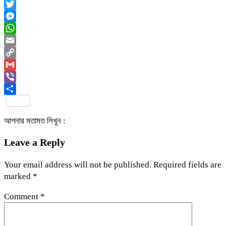
Facebook
Twitter
Messenger
WhatsApp
Email
Copy
Link
Gmail
Viber
Share
আপনার মতামত লিখুন :
Leave a Reply
Your email address will not be published.
Required fields are
marked
*
Comment
*