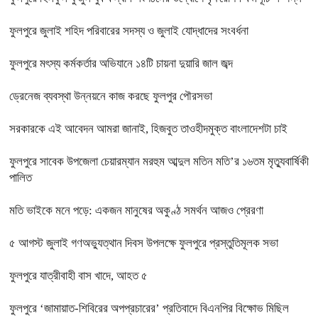
ফুলপুরে জুলাই শহিদ পরিবারের সদস্য ও জুলাই যোদ্ধাদের সংবর্ধনা
ফুলপুরে মৎস্য কর্মকর্তার অভিযানে ১৪টি চায়না দুয়ারি জাল জব্দ
ড্রেনেজ ব্যবস্থা উন্নয়নে কাজ করছে ফুলপুর পৌরসভা
সরকারকে এই আবেদন আমরা জানাই, হিজবুত তাওহীদমুক্ত বাংলাদেশটা চাই
ফুলপুরে সাবেক উপজেলা চেয়ারম্যান মরহুম আব্দুল মতিন মতি’র ১৬তম মৃত্যুবার্ষিকী
পালিত
মতি ভাইকে মনে পড়ে: একজন মানুষের অকুণ্ঠ সমর্থন আজও প্রেরণা
৫ আগস্ট জুলাই গণঅভ্যুত্থান দিবস উপলক্ষে ফুলপুরে প্রস্তুতিমূলক সভা
ফুলপুরে যাত্রীবাহী বাস খাদে, আহত ৫
ফুলপুরে ‘জামায়াত-শিবিরের অপপ্রচারের’ প্রতিবাদে বিএনপির বিক্ষোভ মিছিল