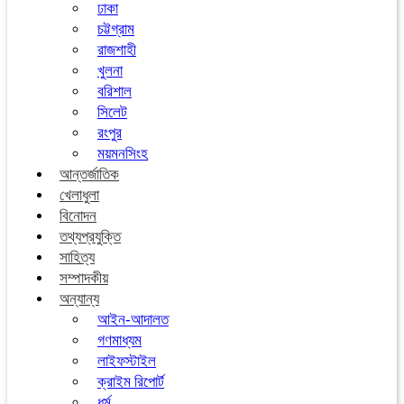
ঢাকা
চট্টগ্রাম
রাজশাহী
খুলনা
বরিশাল
সিলেট
রংপুর
ময়মনসিংহ
আন্তর্জাতিক
খেলাধুলা
বিনোদন
তথ্যপ্রযুক্তি
সাহিত্য
সম্পাদকীয়
অন্যান্য
আইন-আদালত
গণমাধ্যম
লাইফস্টাইল
ক্রাইম রিপোর্ট
ধর্ম