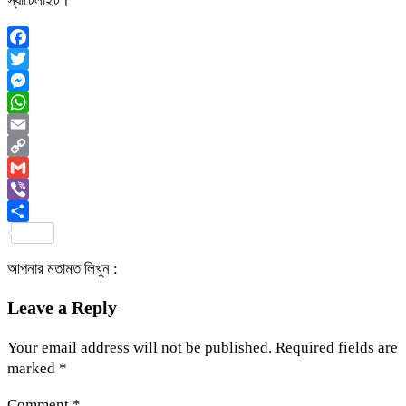
স্যাটেলাইট।
Facebook
Twitter
Messenger
WhatsApp
Email
Copy
Link
Gmail
Viber
Share
আপনার মতামত লিখুন :
Leave a Reply
Your email address will not be published.
Required fields are
marked
*
Comment
*