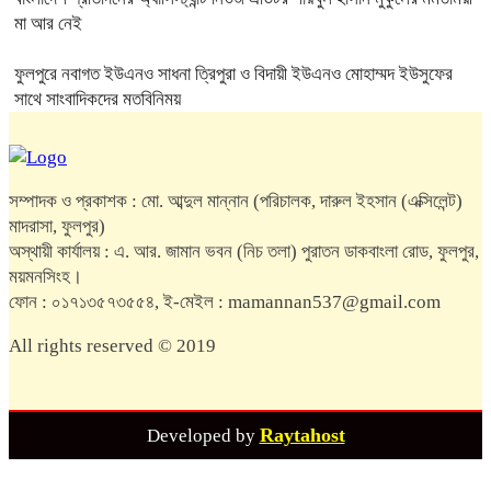
মা আর নেই
ফুলপুরে নবাগত ইউএনও সাধনা ত্রিপুরা ও বিদায়ী ইউএনও মোহাম্মদ ইউসুফের
সাথে সাংবাদিকদের মতবিনিময়
সম্পাদক ও প্রকাশক : মো. আব্দুল মান্নান (পরিচালক, দারুল ইহসান (এক্সিলেন্ট)
মাদরাসা, ফুলপুর)
অস্থায়ী কার্যালয় : এ. আর. জামান ভবন (নিচ তলা) পুরাতন ডাকবাংলা রোড, ফুলপুর,
ময়মনসিংহ।
ফোন : ০১৭১৩৫৭৩৫৫৪, ই-মেইল : mamannan537@gmail.com
All rights reserved © 2019
Raytahost
Developed by