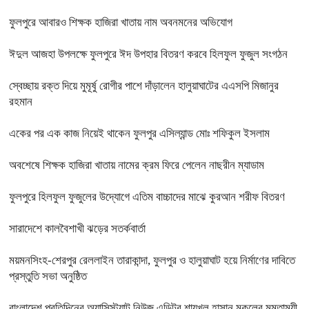
ফুলপুরে আবারও শিক্ষক হাজিরা খাতায় নাম অবনমনের অভিযোগ
ঈদুল আজহা উপলক্ষে ফুলপুরে ঈদ উপহার বিতরণ করবে হিলফুল ফুজুল সংগঠন
স্বেচ্ছায় রক্ত দিয়ে মুমূর্ষু রোগীর পাশে দাঁড়ালেন হালুয়াঘাটের এএসপি মিজানুর
রহমান
একের পর এক কাজ নিয়েই থাকেন ফুলপুর এসিল্যান্ড মোঃ শফিকুল ইসলাম
অবশেষে শিক্ষক হাজিরা খাতায় নামের ক্রম ফিরে পেলেন নাছরীন ম্যাডাম
ফুলপুরে হিলফুল ফুজুলের উদ্যোগে এতিম বাচ্চাদের মাঝে কুরআন শরীফ বিতরণ
সারাদেশে কালবৈশাখী ঝড়ের সতর্কবার্তা
ময়মনসিংহ-শেরপুর রেললাইন তারাকান্দা, ফুলপুর ও হালুয়াঘাট হয়ে নির্মাণের দাবিতে
প্রস্তুতি সভা অনুষ্ঠিত
বাংলাদেশ প্রতিদিনের অ্যাসিস্ট্যান্ট নিউজ এডিটর শায়খুল হাসান মুকুলের মমতাময়ী