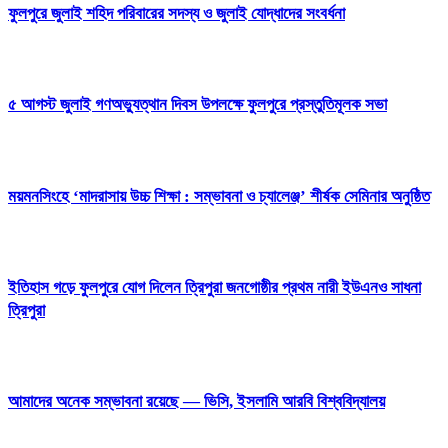
ফুলপুরে জুলাই শহিদ পরিবারের সদস্য ও জুলাই যোদ্ধাদের সংবর্ধনা
৫ আগস্ট জুলাই গণঅভ্যুত্থান দিবস উপলক্ষে ফুলপুরে প্রস্তুতিমূলক সভা
ময়মনসিংহে ‘মাদরাসায় উচ্চ শিক্ষা : সম্ভাবনা ও চ্যালেঞ্জ’ শীর্ষক সেমিনার অনুষ্ঠিত
ইতিহাস গড়ে ফুলপুরে যোগ দিলেন ত্রিপুরা জনগোষ্ঠীর প্রথম নারী ইউএনও সাধনা
ত্রিপুরা
আমাদের অনেক সম্ভাবনা রয়েছে — ভিসি, ইসলামি আরবি বিশ্ববিদ্যালয়