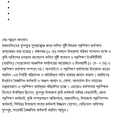
মোঃ আব্দুল মান্নান:
ময়মনসিংহের ফুলপুরে সুস্বাস্থ্যের জন্য ফলিত পুষ্টি বিষয়ক প্রশিক্ষণ কর্মশালা
বাস্তবায়ন করা হয়েছে। মঙ্গলবার (৫ মে) সকালে উপজেলা পরিষদ সম্মেলন কক্ষে ও
কৃষি অফিসের হলরুমে বাংলাদেশ ফলিত পুষ্টি গবেষণা ও প্রশিক্ষণ ইনস্টিটিউট
(বারটান) নেত্রকোনা আঞ্চলিক কার্যালয়ের আয়োজনে ৩ দিনব্যাপী (৫ মে- ৭ মে) এ
প্রশিক্ষণ কর্মশালা সম্পন্ন হয়। অনলাইনে এ প্রশিক্ষণ কর্মশালার উদ্বোধন করেন
বারটান -এর নির্বাহী পরিচালক ও অতিরিক্ত সচিব হায়দার জাহান ফারাস। বারটানের
ঊর্ধ্বতন বৈজ্ঞানিক কর্মকর্তা ও অঞ্চল প্রধান ড. মোসা. আলতাফ-উন-নাহারের
তত্ত্বাবধানে এ প্রশিক্ষণ কার্যক্রম পরিচালিত হচ্ছে। এছাড়াও কর্মশালায় প্রশিক্ষক
হিসেবে উপস্থিত ছিলেন, ফুলপুর উপজেলা কৃষি কর্মকর্তা নাদিয়া ফেরদৌসী, জেলা
প্রশিক্ষণ কর্মকর্তা, কৃষি সম্প্রসারণ অধিদপ্তর, ময়মনসিংহ, উপজেলা প্রাণিসম্পদ
কর্মকর্তা, সিনিয়র উপজেলা মৎস্য কর্মকর্তা উজ্জ্বল হোসেন, মেডিকেল অফিসার
ফুলপুর, সহকারি বৈজ্ঞানিক কর্মকর্তা বারটান প্রমুখ।