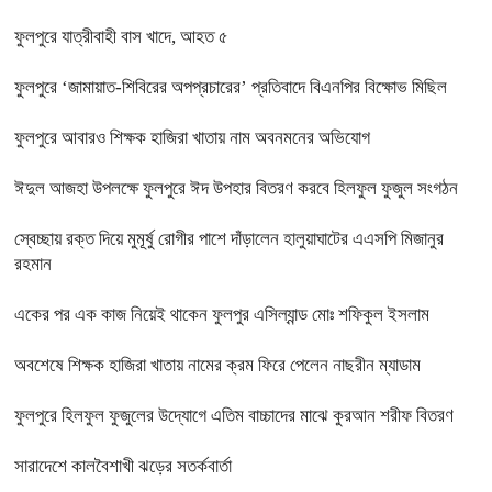
ফুলপুরে যাত্রীবাহী বাস খাদে, আহত ৫
ফুলপুরে ‘জামায়াত-শিবিরের অপপ্রচারের’ প্রতিবাদে বিএনপির বিক্ষোভ মিছিল
ফুলপুরে আবারও শিক্ষক হাজিরা খাতায় নাম অবনমনের অভিযোগ
ঈদুল আজহা উপলক্ষে ফুলপুরে ঈদ উপহার বিতরণ করবে হিলফুল ফুজুল সংগঠন
স্বেচ্ছায় রক্ত দিয়ে মুমূর্ষু রোগীর পাশে দাঁড়ালেন হালুয়াঘাটের এএসপি মিজানুর
রহমান
একের পর এক কাজ নিয়েই থাকেন ফুলপুর এসিল্যান্ড মোঃ শফিকুল ইসলাম
অবশেষে শিক্ষক হাজিরা খাতায় নামের ক্রম ফিরে পেলেন নাছরীন ম্যাডাম
ফুলপুরে হিলফুল ফুজুলের উদ্যোগে এতিম বাচ্চাদের মাঝে কুরআন শরীফ বিতরণ
সারাদেশে কালবৈশাখী ঝড়ের সতর্কবার্তা