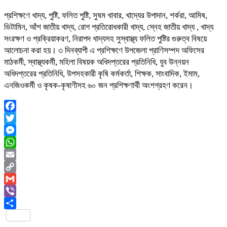
প্রশিক্ষণে খাদ্য, পুষ্টি, ফলিত পুষ্টি, সুষম খাবার, খাদ্যের উপাদান, শর্করা, আমিষ,
ভিটামিন, আঁশ জাতীয় খাদ্য, রোগ প্রতিরোধকারী খাদ্য, স্নেহ জাতীয় খাদ্য , খাদ্য
সংরক্ষণ ও প্রক্রিয়াকরণ, নিরাপদ খাদ্যসহ সুস্বাস্থ্য ফলিত পুষ্টির গুরুত্ব বিষয়ে
আলোচনা করা হয়। ৩ দিনব্যাপী এ প্রশিক্ষণে উপজেলা প্রাণিসম্পদ অফিসের
মাঠকর্মী, স্বাস্থ্যকর্মী, মহিলা বিষয়ক অধিদপ্তরের প্রতিনিধি, যুব উন্নয়ন
অধিদপ্তরের প্রতিনিধি, উপসহকারী কৃষি কর্মকর্তা, শিক্ষক, সাংবাদিক, ইমাম,
এনজিওকর্মী ও কৃষক-কৃষাণীসহ ৬০ জন প্রশিক্ষণার্থী অংশগ্রহণ করেন।
Facebook
Twitter
Messenger
WhatsApp
Email
Copy
Link
Gmail
Viber
Share