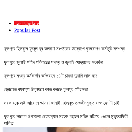
Last Update
Popular Post
ফুলপুরে হিলফুল ফুজুল যুব কল্যাণ সংগঠনের উদ্যোগে বৃক্ষরোপণ কর্মসূচি সম্পন্ন
ফুলপুরে জুলাই শহিদ পরিবারের সদস্য ও জুলাই যোদ্ধাদের সংবর্ধনা
ফুলপুরে মৎস্য কর্মকর্তার অভিযানে ১৪টি চায়না দুয়ারি জাল জব্দ
ড্রেনেজ ব্যবস্থা উন্নয়নে কাজ করছে ফুলপুর পৌরসভা
সরকারকে এই আবেদন আমরা জানাই, হিজবুত তাওহীদমুক্ত বাংলাদেশটা চাই
ফুলপুরে সাবেক উপজেলা চেয়ারম্যান মরহুম আব্দুল মতিন মতি’র ১৬তম মৃত্যুবার্ষিকী
পালিত