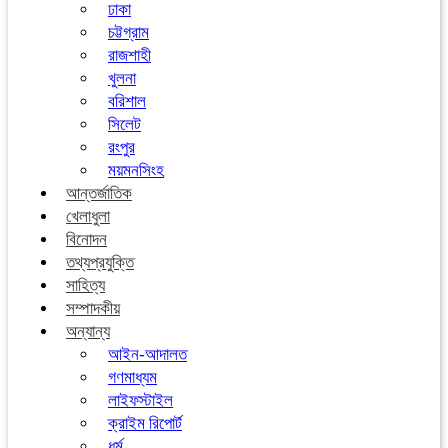
ঢাকা
চট্টগ্রাম
রাজশাহী
খুলনা
বরিশাল
সিলেট
রংপুর
ময়মনসিংহ
আন্তর্জাতিক
খেলাধুলা
বিনোদন
তথ্যপ্রযুক্তি
সাহিত্য
সম্পাদকীয়
অন্যান্য
আইন-আদালত
গণমাধ্যম
লাইফস্টাইল
ক্রাইম রিপোর্ট
ধর্ম