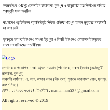
ময়মনসিংহ-শেরপুর রেললাইন তারাকান্দা, ফুলপুর ও হালুয়াঘাট হয়ে নির্মাণের দাবিতে
প্রস্তুতি সভা অনুষ্ঠিত
বাংলাদেশ প্রতিদিনের অ্যাসিস্ট্যান্ট নিউজ এডিটর শায়খুল হাসান মুকুলের মমতাময়ী
মা আর নেই
ফুলপুরে নবাগত ইউএনও সাধনা ত্রিপুরা ও বিদায়ী ইউএনও মোহাম্মদ ইউসুফের
সাথে সাংবাদিকদের মতবিনিময়
সম্পাদক ও প্রকাশক : মো. আব্দুল মান্নান (পরিচালক, দারুল ইহসান (এক্সিলেন্ট)
মাদরাসা, ফুলপুর)
অস্থায়ী কার্যালয় : এ. আর. জামান ভবন (নিচ তলা) পুরাতন ডাকবাংলা রোড, ফুলপুর,
ময়মনসিংহ।
ফোন : ০১৭১৩৫৭৩৫৫৪, ই-মেইল : mamannan537@gmail.com
All rights reserved © 2019