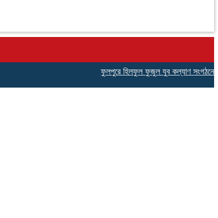
ফুলপুরে হিলফুল ফুজুল যুব কল্যাণ সংগঠনের উদ্যোগে