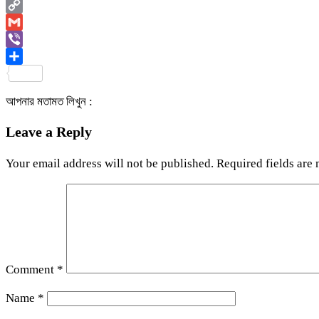
Email
Copy
Link
Gmail
Viber
Share
আপনার মতামত লিখুন :
Leave a Reply
Your email address will not be published.
Required fields are
Comment
*
Name
*