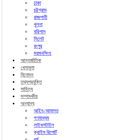
ঢাকা
চট্টগ্রাম
রাজশাহী
খুলনা
বরিশাল
সিলেট
রংপুর
ময়মনসিংহ
আন্তর্জাতিক
খেলাধুলা
বিনোদন
তথ্যপ্রযুক্তি
সাহিত্য
সম্পাদকীয়
অন্যান্য
আইন-আদালত
গণমাধ্যম
লাইফস্টাইল
ক্রাইম রিপোর্ট
ধর্ম