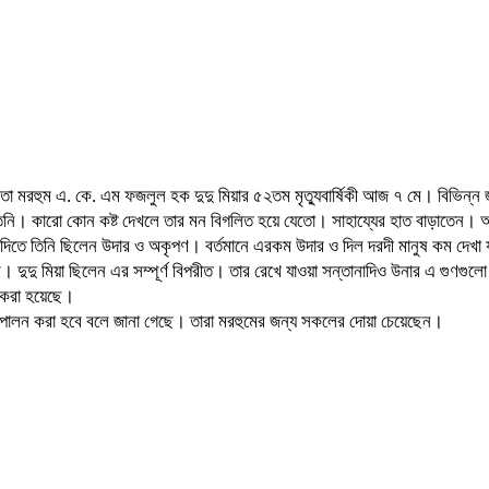
মিদাতা মরহুম এ. কে. এম ফজলুল হক দুদু মিয়ার ৫২তম মৃত্যুবার্ষিকী আজ ৭ মে। বিভিন
ন তিনি। কারো কোন কষ্ট দেখলে তার মন বিগলিত হয়ে যেতো। সাহায্যের হাত বাড়াতেন। অ
িতে তিনি ছিলেন উদার ও অকৃপণ। বর্তমানে এরকম উদার ও দিল দরদী মানুষ কম দেখা য
। দুদু মিয়া ছিলেন এর সম্পূর্ণ বিপরীত। তার রেখে যাওয়া সন্তানাদিও উনার এ গুণগু
 করা হয়েছে।
ূচি পালন করা হবে বলে জানা গেছে। তারা মরহুমের জন্য সকলের দোয়া চেয়েছেন।