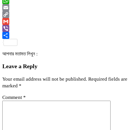
Messenger
WhatsApp
Email
Copy
Link
Gmail
Viber
Share
আপনার মতামত লিখুন :
Leave a Reply
Your email address will not be published.
Required fields are
marked
*
Comment
*