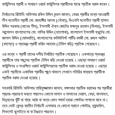
কাউন্সিলর প্রার্থী ও সাধারণ ওয়ার্ড কাউন্সিলর প্রার্থীদের মাঝে প্রতীক বরাদ্দ করেন।
নির্বাচনের রিটার্নিং অফিসার রকিব উদ্দিন মন্ডল জানান, মেয়র প্রার্থীর মধ্যে আওয়ামী
লীগ মনোনীত প্রার্থী মো. জাহাঙ্গীর আলম (নৌকা), বিএনপি মনোনীত প্রার্থী হাসান
উদ্দিন সরকার (ধানের শীষ), ইসলামী ঐক্য জোটের ফজলুর রহমান (মিনার), ইসলামী
আন্দোলন বাংলাদেশের মো. নাসির উদ্দিন (হাতপাখা), বাংলাদেশ ইসলামী ফ্রন্টের মো.
জালাল উদ্দিন (মোমবাতি), বাংলাদেশের কমিউনিস্ট পার্টির কাজী মো. রুহুল আমিন
(কাস্তে) ও স্বতন্ত্র প্রার্থী ফরিদ আহমদ (টেবিল ঘড়ি) প্রতিক পেয়েছেন।
এর মধ্যে ৭ প্রার্থী তাদের দলীয় নির্ধারিত প্রতীক পেয়েছেন। একমাত্র স্বতন্ত্র
প্রার্থীকে তার পছন্দের প্রতীক টেবিল ঘড়ি দেওয়া হয়েছে। এছাড়া সাধারণ ওয়ার্ড
কাউন্সিলর ও সংরক্ষিত ওয়ার্ড কাউন্সিলরদের প্রতীক বরাদ্দ দেওয়া হয়েছে। এছাড়া
একই প্রতীকে একাধিক প্রার্থীর পছন্দ থাকলে সেখানে লটারির মাধ্যমে প্রার্থীকে
প্রতীক বরাদ্দ দেওয়া হয়েছে।
সহকারি রিটার্নিং অফিসার তারিফুজ্জামান জানান, মঙ্গলবার প্রতীক বরাদ্দের পর প্রার্থীরা
প্রচার-প্রচারণা করতে পারলেও কোনো দালান ও দালানের দেয়াল, বেড়া, যানবাহন,
বিদ্যুতের খুঁটি বা গাছে আঠা বা অন্য কোন পদার্থ দ্বারা পোস্টার লাগানো যাবে না।
তবে ভোট কেন্দ্র ব্যতীত নির্বাচনী এলাকার যে কোনো স্থানে পোস্টার, হ্যান্ডবিল,
লিফলেট ঝুলাইতে বা বা টাঙাতে পারবেন।