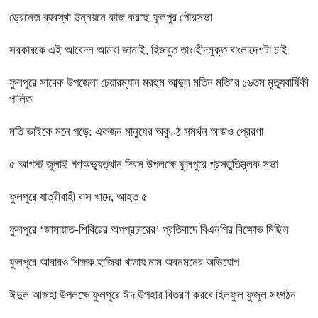
ড্রেনেজ ব্যবস্থা উন্নয়নে কাজ করছে ফুলপুর পৌরসভা
সরকারকে এই আবেদন আমরা জানাই, হিজবুত তাওহীদমুক্ত বাংলাদেশটা চাই
ফুলপুরে সাবেক উপজেলা চেয়ারম্যান মরহুম আব্দুল মতিন মতি’র ১৬তম মৃত্যুবার্ষিকী
পালিত
মতি ভাইকে মনে পড়ে: একজন মানুষের অকুণ্ঠ সমর্থন আজও প্রেরণা
৫ আগস্ট জুলাই গণঅভ্যুত্থান দিবস উপলক্ষে ফুলপুরে প্রস্তুতিমূলক সভা
ফুলপুরে যাত্রীবাহী বাস খাদে, আহত ৫
ফুলপুরে ‘জামায়াত-শিবিরের অপপ্রচারের’ প্রতিবাদে বিএনপির বিক্ষোভ মিছিল
ফুলপুরে আবারও শিক্ষক হাজিরা খাতায় নাম অবনমনের অভিযোগ
ঈদুল আজহা উপলক্ষে ফুলপুরে ঈদ উপহার বিতরণ করবে হিলফুল ফুজুল সংগঠন