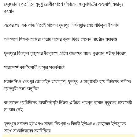
স্বেচ্ছায় রক্ত দিয়ে মুমূর্ষু রোগীর পাশে দাঁড়ালেন হালুয়াঘাটের এএসপি মিজানুর
রহমান
একের পর এক কাজ নিয়েই থাকেন ফুলপুর এসিল্যান্ড মোঃ শফিকুল ইসলাম
অবশেষে শিক্ষক হাজিরা খাতায় নামের ক্রম ফিরে পেলেন নাছরীন ম্যাডাম
ফুলপুরে হিলফুল ফুজুলের উদ্যোগে এতিম বাচ্চাদের মাঝে কুরআন শরীফ বিতরণ
সারাদেশে কালবৈশাখী ঝড়ের সতর্কবার্তা
ময়মনসিংহ-শেরপুর রেললাইন তারাকান্দা, ফুলপুর ও হালুয়াঘাট হয়ে নির্মাণের দাবিতে
প্রস্তুতি সভা অনুষ্ঠিত
বাংলাদেশ প্রতিদিনের অ্যাসিস্ট্যান্ট নিউজ এডিটর শায়খুল হাসান মুকুলের মমতাময়ী
মা আর নেই
ফুলপুরে নবাগত ইউএনও সাধনা ত্রিপুরা ও বিদায়ী ইউএনও মোহাম্মদ ইউসুফের
সাথে সাংবাদিকদের মতবিনিময়