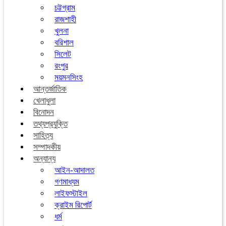
চট্টগ্রাম
রাজশাহী
খুলনা
বরিশাল
সিলেট
রংপুর
ময়মনসিংহ
আন্তর্জাতিক
খেলাধুলা
বিনোদন
তথ্যপ্রযুক্তি
সাহিত্য
সম্পাদকীয়
অন্যান্য
আইন-আদালত
গণমাধ্যম
লাইফস্টাইল
ক্রাইম রিপোর্ট
ধর্ম