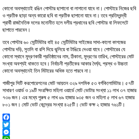
কোনো অবস্থাতেই রঙিন পোস্টার ছাপানো বা লাগানো যাবে না। পোস্টারে নিজের ছবি
ও প্রতীক ছাড়া অন্য কারো ছবি বা প্রতীক ছাপানো যাবে না। তবে প্রতিদ্বন্দ্বী
প্রার্থী রাজনৈতিক দলের মনোনীত হলে দলীয় প্রধানের ছবি পোস্টার বা লিফলেটে
ছাপাতে পারবেন।
তবে পোস্টার ৬০ সেন্টিমিটার বাই ৪৫ সেন্টিমিটার সাইজের সাদা-কালো কাগজের
পোস্টার দড়ি, সুতলি বা রশি দিয়ে ঝুলিয়ে বা টাঙিয়ে দেওয়া যাবে। পোস্টারের যে
কোনো স্থানে মুদ্রণকারী প্রতিষ্ঠানের নাম, ঠিকানা, মুদ্রণের তারিখ, পোস্টারের মোট
সংখ্যা অবশ্যই থাকতে হবে। নির্বাচনী প্রতীকের আকার দৈর্ঘ্য, প্রস্থ ও উচ্চতা
কোনো অবস্থানেই তিন মিটারের অধিক হতে পারবে না।
গাজীপুর সিটি করপোরেশনের মোট আয়তন ৩২৯ দশমিক ৫৩ বর্গকিলোমিটার। ৫৭টি
সাধারণ ওয়ার্ড ও ১৯টি সংরক্ষিত মহিলা ওয়ার্ডে মোট ভোটার সংখ্যা ১১ লাখ ৩৭ হাজার
৭৩৬ জন। এর মধ্যে পুরুষ ৫ লাখ ৬৯ হাজার ৯৩৫ জন ও মহিলা ৫ লাখ ৬৭ হাজার
৮০১ জন। মোট ভোট কেন্দ্রের সংখ্যা ৪২৫টি। ভোট কক্ষ ২ হাজার ৭৬১টি।
Facebook
Twitter