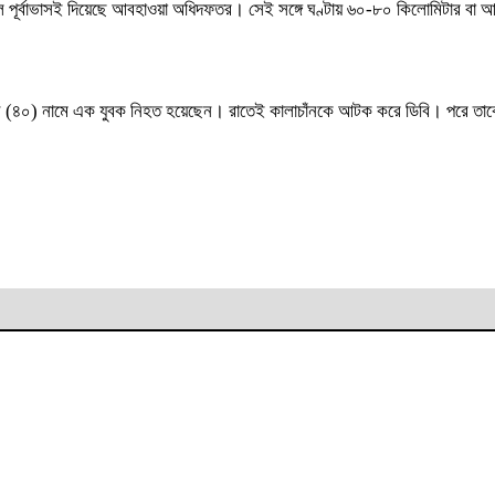
বলে পূর্বাভাসই দিয়েছে আবহাওয়া অধিদফতর। সেই সঙ্গে ঘণ্টায় ৬০-৮০ কিলোমিটার বা
াঁন (৪০) নামে এক যুবক নিহত হয়েছেন। রাতেই কালাচাঁনকে আটক করে ডিবি। পরে তাকে নিয়ে