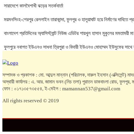
সারাদেশে কালবৈশাখী ঝড়ের সতর্কবার্তা
ময়মনসিংহ-শেরপুর রেললাইন তারাকান্দা, ফুলপুর ও হালুয়াঘাট হয়ে নির্মাণের দাবিতে প্রস
বাংলাদেশ প্রতিদিনের অ্যাসিস্ট্যান্ট নিউজ এডিটর শায়খুল হাসান মুকুলের মমতাময়ী 
ফুলপুরে নবাগত ইউএনও সাধনা ত্রিপুরা ও বিদায়ী ইউএনও মোহাম্মদ ইউসুফের সাথে
সম্পাদক ও প্রকাশক : মো. আব্দুল মান্নান (পরিচালক, দারুল ইহসান (এক্সিলেন্ট) মাদর
অস্থায়ী কার্যালয় : এ. আর. জামান ভবন (নিচ তলা) পুরাতন ডাকবাংলা রোড, ফুলপুর
ফোন : ০১৭১৩৫৭৩৫৫৪, ই-মেইল : mamannan537@gmail.com
All rights reserved © 2019