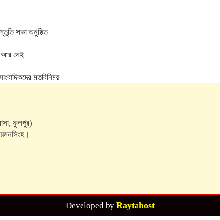
্তুতি সভা অনুষ্ঠিত
মা আর নেই
 সাংবাদিকদের মতবিনিময়
াসা, ফুলপুর)
, ময়মনসিংহ।
Raytahost
Developed by