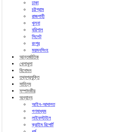
ঢাকা
চট্টগ্রাম
রাজশাহী
খুলনা
বরিশাল
সিলেট
রংপুর
ময়মনসিংহ
আন্তর্জাতিক
খেলাধুলা
বিনোদন
তথ্যপ্রযুক্তি
সাহিত্য
সম্পাদকীয়
অন্যান্য
আইন-আদালত
গণমাধ্যম
লাইফস্টাইল
ক্রাইম রিপোর্ট
ধর্ম