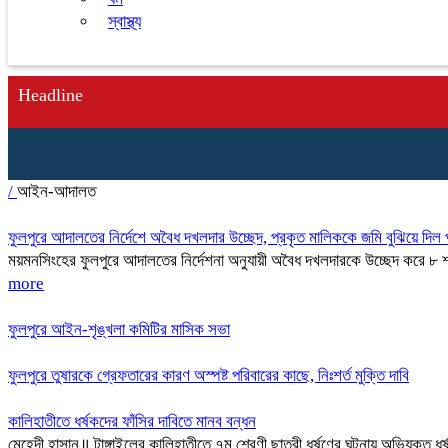
স্বাস্থ্য
Headline
/
আইন-আদালত
ফুলপুরে আদালতের নির্দেশে অবৈধ দখলদার উচ্ছেদ, প্রকৃত মালিককে জমি বুঝিয়ে দিল 
ময়মনসিংহের ফুলপুরে আদালতের নির্দেশনা অনুযায়ী অবৈধ দখলদারকে উচ্ছেদ করে ৮ 
more
ফুলপুরে আইন-শৃঙ্খলা কমিটির মাসিক সভা
ফুলপুরে তুষারকে গ্রেফতারের কারণ অস্পষ্ট পরিবারের কাছে, নিঃশর্ত মুক্তি দাবি
কালিহাতীতে ধর্ষকদের ফাঁসির দাবিতে মানব বন্ধন
মেহেদী হাসান॥ টাঙ্গাইলের কালিহাতীতে ৭ম শ্রেণী ছাত্রী ধর্ষণের ঘটনায় অভিযুক্ত