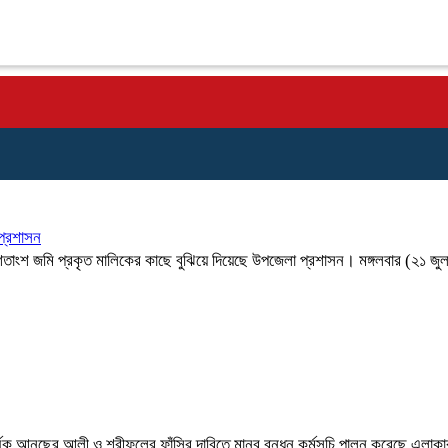
প্রশাসন
শতাংশ জমি প্রকৃত মালিকের কাছে বুঝিয়ে দিয়েছে উপজেলা প্রশাসন। মঙ্গলবার (২১ জ
 ধর্ষক আনছের আলী ও শরীফুলের ফাঁসির দাবিতে মানব বন্ধন কর্মসূচি পালন করেছে এলাকা