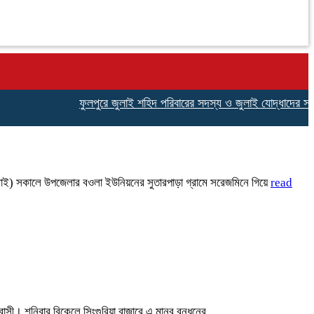
ফুলপুরে জুলাই শহিদ পরিবারের সদস্য ও জুলাই যোদ্ধাদের সংবর্ধনা
ুলাই) সকালে উপজেলার বওলা ইউনিয়নের সুতারপাড়া গ্রামে সরেজমিনে গিয়ে
read
বাসী। শনিবার বিকেলে সিংগুরিয়া বাজারে এ মানব বন্ধনের