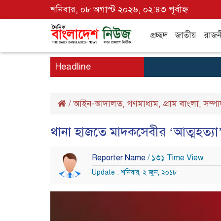
শনিবার, ০৮ অগাস্ট ২০২৬, ০২:৪৩ পূর্বাহ্ন
প্রচ্ছদ
জাতীয়
রাজন
Headline
/
আইন-আদালত
গণমাধ্যম
গ্রাম বাংলা
সম্প
,
,
,
থানা হাজতে মাদকসেবীর ‘আত্মহত্যা
Reporter Name
/ ১৩১ Time View
Update : শনিবার, ২ জুন, ২০১৮