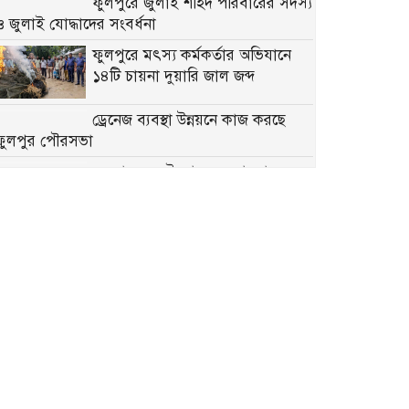
ফুলপুরে জুলাই শহিদ পরিবারের সদস্য
ও জুলাই যোদ্ধাদের সংবর্ধনা
ফুলপুরে মৎস্য কর্মকর্তার অভিযানে
১৪টি চায়না দুয়ারি জাল জব্দ
ড্রেনেজ ব্যবস্থা উন্নয়নে কাজ করছে
ফুলপুর পৌরসভা
সরকারকে এই আবেদন আমরা
জানাই, হিজবুত তাওহীদমুক্ত বাংলাদেশটা চাই
ফুলপুরে সাবেক উপজেলা চেয়ারম্যান
মরহুম আব্দুল মতিন মতি’র ১৬তম
মৃত্যুবার্ষিকী পালিত
মতি ভাইকে মনে পড়ে: একজন
মানুষের অকুণ্ঠ সমর্থন আজও প্রেরণা
৫ আগস্ট জুলাই গণঅভ্যুত্থান দিবস
উপলক্ষে ফুলপুরে প্রস্তুতিমূলক সভা