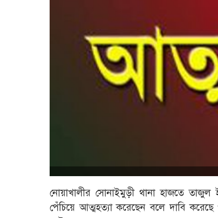
নোয়াখালীর সোনাইমুড়ী থানা হাজতে তাজুল
পেঁচিয়ে আত্মহত্যা করেছেন বলে দাবি করেছে