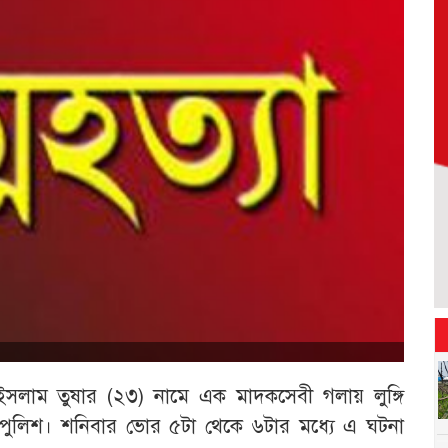
 ইসলাম তুষার (২৩) নামে এক মাদকসেবী গলায় লুঙ্গি
 পুলিশ। শনিবার ভোর ৫টা থেকে ৬টার মধ্যে এ ঘটনা