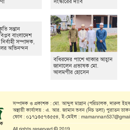
ণা
সংস্কারের দাবি
ৃতি সন্তান
বিপ্লব বাংলাদেশ
 নির্বাহী সম্পাদক,
হলের অভিনন্দন
বধিরদের পাশে থাকার আহ্বান
জানালেন প্রভাষক মো.
আলমগীর হোসেন
সম্পাদক ও প্রকাশক : মো. আব্দুল মান্নান (পরিচালক, দারুল ইহসা
অস্থায়ী কার্যালয় : এ. আর. জামান ভবন (নিচ তলা) পুরাতন ডা
ফোন : ০১৭১৩৫৭৩৫৫৪, ই-মেইল : mamannan537@gmai
All rights reserved © 2019