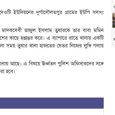
েওটি ইউনিয়নের দুর্গাদৌলতপুর গ্রামের ইউপি সদস্য
ন, মাদকসেবী তাজুল ইসলাম তুষারকে তার বাবা মমিন
র কাছে হস্তান্তর করে। এ ব্যাপারে রাতে থানায় একটি
ানো সময় তুষার থানা হাজতের ভেতর নিজের লুঙ্গি গলায়
নায় আছে। এ বিষয়ে ঊর্ধ্বতন পুলিশ অফিসারদের সঙ্গে
করা হবে।