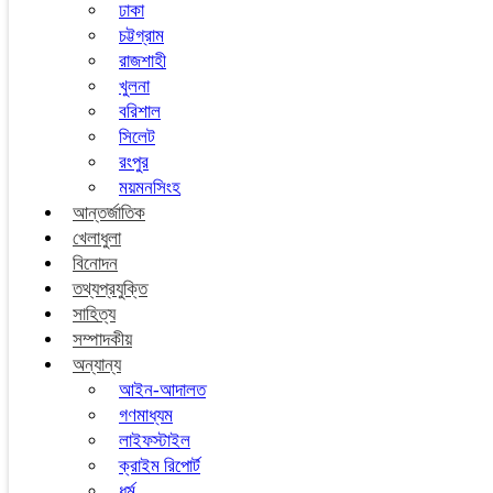
ঢাকা
চট্টগ্রাম
রাজশাহী
খুলনা
বরিশাল
সিলেট
রংপুর
ময়মনসিংহ
আন্তর্জাতিক
খেলাধুলা
বিনোদন
তথ্যপ্রযুক্তি
সাহিত্য
সম্পাদকীয়
অন্যান্য
আইন-আদালত
গণমাধ্যম
লাইফস্টাইল
ক্রাইম রিপোর্ট
ধর্ম