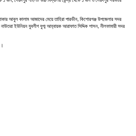
েকে ১ জন, সৈয়দপুর পাইলট উচ্চ বিদ্যালয় কেন্দ্র থেকে ১ জন ও সৈয়দপুর সরকারি
ি এলাকার আবুল কালাম আজাদের মেয়ে তাহিরা পারভীন, কিশোরগঞ্জ উপজেলার সদর
ে নাউতরা ইউনিয়ন যুবলীগ যুগ্ম আহ্বায়ক আরাফাত সিদ্দিক শাসন, নীলফামারী সদর
ে।