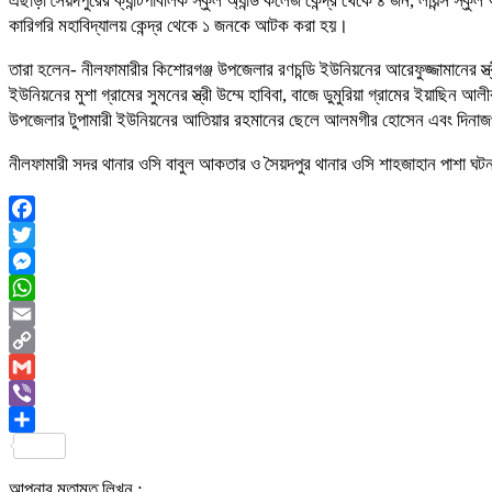
এছাড়া সৈয়দপুরের ক্যান্টপাবলিক স্কুল অ্যান্ড কলেজ কেন্দ্র থেকে ৪ জন, লায়ন্স স্ক
কারিগরি মহাবিদ্যালয় কেন্দ্র থেকে ১ জনকে আটক করা হয়।
তারা হলেন- নীলফামারীর কিশোরগঞ্জ উপজেলার রণচন্ডি ইউনিয়নের আরেফুজ্জামানের স্
ইউনিয়নের মুশা গ্রামের সুমনের স্ত্রী উম্মে হাবিবা, বাজে ডুমুরিয়া গ্রামের ইয়া
উপজেলার টুপামারী ইউনিয়নের আতিয়ার রহমানের ছেলে আলমগীর হোসেন এবং দিনাজপুর
নীলফামারী সদর থানার ওসি বাবুল আকতার ও সৈয়দপুর থানার ওসি শাহজাহান পাশা ঘটন
Facebook
Twitter
Messenger
WhatsApp
Email
Copy
Link
Gmail
Viber
Share
আপনার মতামত লিখুন :