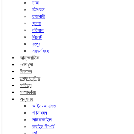
ঢাকা
চট্টগ্রাম
রাজশাহী
খুলনা
বরিশাল
সিলেট
রংপুর
ময়মনসিংহ
আন্তর্জাতিক
খেলাধুলা
বিনোদন
তথ্যপ্রযুক্তি
সাহিত্য
সম্পাদকীয়
অন্যান্য
আইন-আদালত
গণমাধ্যম
লাইফস্টাইল
ক্রাইম রিপোর্ট
ধর্ম