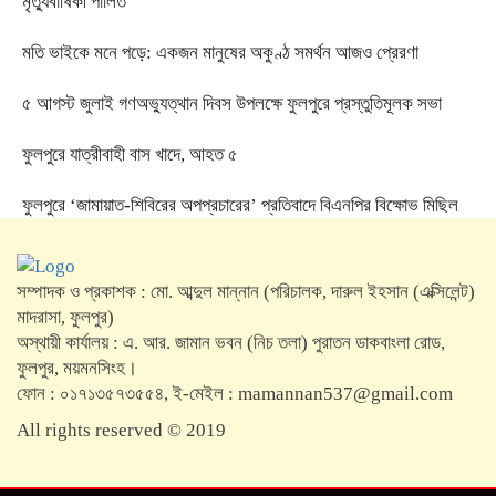
মৃত্যুবার্ষিকী পালিত
মতি ভাইকে মনে পড়ে: একজন মানুষের অকুণ্ঠ সমর্থন আজও প্রেরণা
৫ আগস্ট জুলাই গণঅভ্যুত্থান দিবস উপলক্ষে ফুলপুরে প্রস্তুতিমূলক সভা
ফুলপুরে যাত্রীবাহী বাস খাদে, আহত ৫
ফুলপুরে ‘জামায়াত-শিবিরের অপপ্রচারের’ প্রতিবাদে বিএনপির বিক্ষোভ মিছিল
সম্পাদক ও প্রকাশক : মো. আব্দুল মান্নান (পরিচালক, দারুল ইহসান (এক্সিলেন্ট)
মাদরাসা, ফুলপুর)
অস্থায়ী কার্যালয় : এ. আর. জামান ভবন (নিচ তলা) পুরাতন ডাকবাংলা রোড,
ফুলপুর, ময়মনসিংহ।
ফোন : ০১৭১৩৫৭৩৫৫৪, ই-মেইল : mamannan537@gmail.com
All rights reserved © 2019