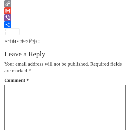
Email
Copy
Link
Gmail
Viber
Share
আপনার মতামত লিখুন :
Leave a Reply
Your email address will not be published.
Required fields
are marked
*
Comment
*