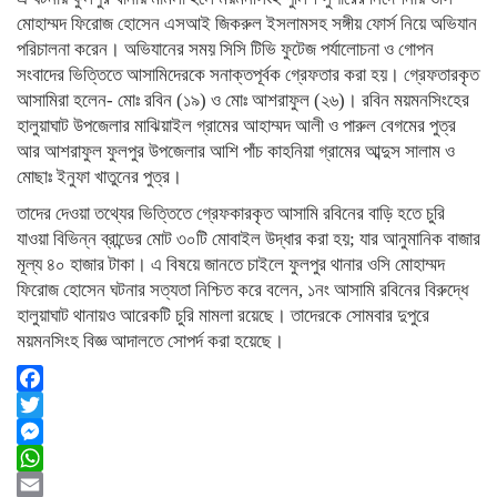
মোহাম্মদ ফিরোজ হোসেন এসআই জিকরুল ইসলামসহ সঙ্গীয় ফোর্স নিয়ে অভিযান
পরিচালনা করেন। অভিযানের সময় সিসি টিভি ফুটেজ পর্যালোচনা ও গোপন
সংবাদের ভিত্তিতে আসামিদেরকে সনাক্তপূর্বক গ্রেফতার করা হয়। গ্রেফতারকৃত
আসামিরা হলেন- মোঃ রবিন (১৯) ও মোঃ আশরাফুল (২৬)। রবিন ময়মনসিংহের
হালুয়াঘাট উপজেলার মাঝিয়াইল গ্রামের আহাম্মদ আলী ও পারুল বেগমের পুত্র
আর আশরাফুল ফুলপুর উপজেলার আশি পাঁচ কাহনিয়া গ্রামের আব্দুস সালাম ও
মোছাঃ ইনুফা খাতুনের পুত্র।
তাদের দেওয়া তথ্যের ভিত্তিতে গ্রেফকারকৃত আসামি রবিনের বাড়ি হতে চুরি
যাওয়া বিভিন্ন ব্রান্ডের মোট ৩০টি মোবাইল উদ্ধার করা হয়; যার আনুমানিক বাজার
মূল্য ৪০ হাজার টাকা। এ বিষয়ে জানতে চাইলে ফুলপুর থানার ওসি মোহাম্মদ
ফিরোজ হোসেন ঘটনার সত্যতা নিশ্চিত করে বলেন, ১নং আসামি রবিনের বিরুদ্ধে
হালুয়াঘাট থানায়ও আরেকটি চুরি মামলা রয়েছে। তাদেরকে সোমবার দুপুরে
ময়মনসিংহ বিজ্ঞ আদালতে সোপর্দ করা হয়েছে।
Facebook
Twitter
Messenger
WhatsApp