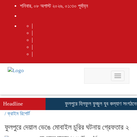
শনিবার, ০৮ অগাস্ট ২০২৬, ০১:৩০ পূর্বাহ্ন
Toggle
navigati
Headline
ফুলপুরে হিলফুল ফুজুল যুব কল্যাণ সংগঠনের উদ
/
ক্রাইম রিপোর্ট
ফুলপুরে দেয়াল ভেঙে মোবাইল চুরির ঘটনায় গ্রেফতার ২