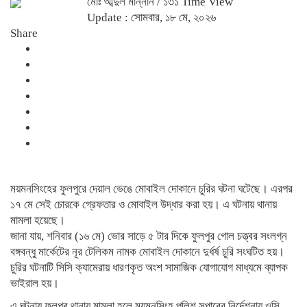
মোঃ আব্দুল মান্নান
/ ১৩১ Time View
Update : সোমবার, ১৮ মে, ২০২৬
Share
ময়মনসিংহের ফুলপুরে দেয়াল ভেঙে মোবাইল দোকানে চুরির ঘটনা ঘটেছে। এরপর
১৭ মে সেই চোরকে গ্রেফতার ও মোবাইল উদ্ধার করা হয়। এ ঘটনায় থানায়
মামলা হয়েছে।
জানা যায়, শনিবার (১৬ মে) ভোর সাড়ে ৫ টার দিকে ফুলপুর গোল চত্ত্বর সংলগ্ন
বঙ্গবন্ধু মার্কেটের নূর টেলিকম নামক মোবাইল দোকানে দুর্ধর্ষ চুরি সংঘটিত হয়।
চুরির ঘটনাটি সিসি ক্যামেরায় ধারণকৃত অংশ সামাজিক যোগাযোগ মাধ্যমে ব্যাপক
ভাইরাল হয়।
এ ঘটনায় ফুলপুর থানায় মামলা হলে ময়মনসিংহ পুলিশ সুপারের নির্দেশনায় ওসি