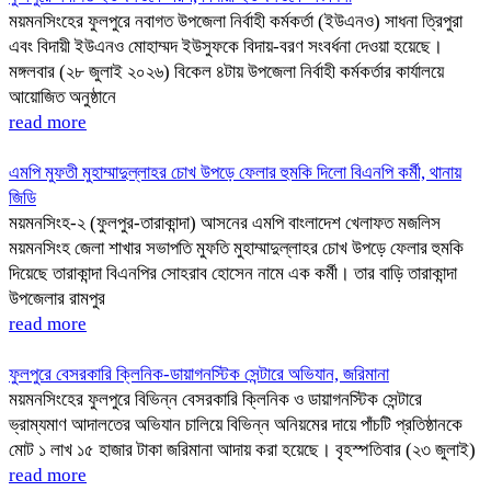
ময়মনসিংহের ফুলপুরে নবাগত উপজেলা নির্বাহী কর্মকর্তা (ইউএনও) সাধনা ত্রিপুরা
এবং বিদায়ী ইউএনও মোহাম্মদ ইউসুফকে বিদায়-বরণ সংবর্ধনা দেওয়া হয়েছে।
মঙ্গলবার (২৮ জুলাই ২০২৬) বিকেল ৪টায় উপজেলা নির্বাহী কর্মকর্তার কার্যালয়ে
আয়োজিত অনুষ্ঠানে
read more
এমপি মুফতী মুহাম্মাদুল্লাহর চোখ উপড়ে ফেলার হুমকি দিলো বিএনপি কর্মী, থানায়
জিডি
ময়মনসিংহ-২ (ফুলপুর-তারাকান্দা) আসনের এমপি বাংলাদেশ খেলাফত মজলিস
ময়মনসিংহ জেলা শাখার সভাপতি মুফতি মুহাম্মাদুল্লাহর চোখ উপড়ে ফেলার হুমকি
দিয়েছে তারাকান্দা বিএনপির সোহরাব হোসেন নামে এক কর্মী। তার বাড়ি তারাকান্দা
উপজেলার রামপুর
read more
ফুলপুরে বেসরকারি ক্লিনিক-ডায়াগনস্টিক সেন্টারে অভিযান, জরিমানা
ময়মনসিংহের ফুলপুরে বিভিন্ন বেসরকারি ক্লিনিক ও ডায়াগনস্টিক সেন্টারে
ভ্রাম্যমাণ আদালতের অভিযান চালিয়ে বিভিন্ন অনিয়মের দায়ে পাঁচটি প্রতিষ্ঠানকে
মোট ১ লাখ ১৫ হাজার টাকা জরিমানা আদায় করা হয়েছে। বৃহস্পতিবার (২৩ জুলাই)
read more