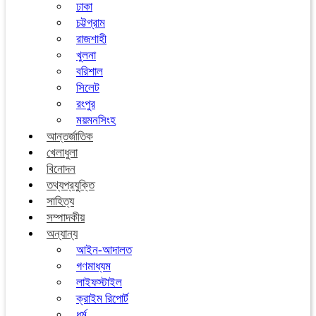
ঢাকা
চট্টগ্রাম
রাজশাহী
খুলনা
বরিশাল
সিলেট
রংপুর
ময়মনসিংহ
আন্তর্জাতিক
খেলাধুলা
বিনোদন
তথ্যপ্রযুক্তি
সাহিত্য
সম্পাদকীয়
অন্যান্য
আইন-আদালত
গণমাধ্যম
লাইফস্টাইল
ক্রাইম রিপোর্ট
ধর্ম