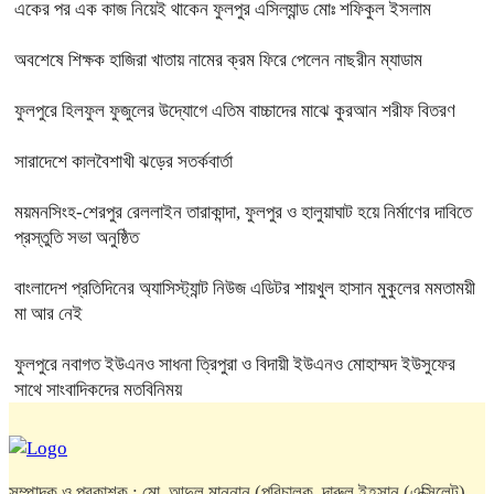
একের পর এক কাজ নিয়েই থাকেন ফুলপুর এসিল্যান্ড মোঃ শফিকুল ইসলাম
অবশেষে শিক্ষক হাজিরা খাতায় নামের ক্রম ফিরে পেলেন নাছরীন ম্যাডাম
ফুলপুরে হিলফুল ফুজুলের উদ্যোগে এতিম বাচ্চাদের মাঝে কুরআন শরীফ বিতরণ
সারাদেশে কালবৈশাখী ঝড়ের সতর্কবার্তা
ময়মনসিংহ-শেরপুর রেললাইন তারাকান্দা, ফুলপুর ও হালুয়াঘাট হয়ে নির্মাণের দাবিতে
প্রস্তুতি সভা অনুষ্ঠিত
বাংলাদেশ প্রতিদিনের অ্যাসিস্ট্যান্ট নিউজ এডিটর শায়খুল হাসান মুকুলের মমতাময়ী
মা আর নেই
ফুলপুরে নবাগত ইউএনও সাধনা ত্রিপুরা ও বিদায়ী ইউএনও মোহাম্মদ ইউসুফের
সাথে সাংবাদিকদের মতবিনিময়
সম্পাদক ও প্রকাশক : মো. আব্দুল মান্নান (পরিচালক, দারুল ইহসান (এক্সিলেন্ট)