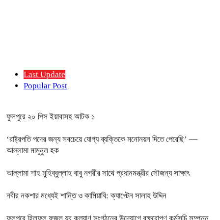
Last Update
Popular Post
ফুলপুরে ২০ পিস ইয়াবাসহ আটক ১
‘রাষ্ট্রপতি পদের জন্য সবচেয়ে যোগ্য ব্যক্তিকে মনোনয়ন দিতে পেরেছি’ —
আল্লামা মামুনুল হক
আল্লামা শাহ মুহিব্বুল্লাহ বাবু নগরীর সাথে প্রধানমন্ত্রীর সৌজন্য সাক্ষাৎ
নবীর নকশার মধ্যেই শান্তি ও কামিয়াবি: ক্যাপ্টেন সালাহ উদ্দিন
ফুলপুরে হিলফুল ফুজুল যুব কল্যাণ সংগঠনের উদ্যোগে বৃক্ষরোপণ কর্মসূচি সম্পন্ন