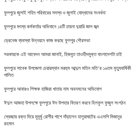
ফুলপুরে জুলাই শহিদ পরিবারের সদস্য ও জুলাই যোদ্ধাদের সংবর্ধনা
ফুলপুরে মৎস্য কর্মকর্তার অভিযানে ১৪টি চায়না দুয়ারি জাল জব্দ
ড্রেনেজ ব্যবস্থা উন্নয়নে কাজ করছে ফুলপুর পৌরসভা
সরকারকে এই আবেদন আমরা জানাই, হিজবুত তাওহীদমুক্ত বাংলাদেশটা চাই
ফুলপুরে সাবেক উপজেলা চেয়ারম্যান মরহুম আব্দুল মতিন মতি’র ১৬তম মৃত্যুবার্ষিকী
পালিত
ফুলপুরে আবারও শিক্ষক হাজিরা খাতায় নাম অবনমনের অভিযোগ
ঈদুল আজহা উপলক্ষে ফুলপুরে ঈদ উপহার বিতরণ করবে হিলফুল ফুজুল সংগঠন
স্বেচ্ছায় রক্ত দিয়ে মুমূর্ষু রোগীর পাশে দাঁড়ালেন হালুয়াঘাটের এএসপি মিজানুর
রহমান