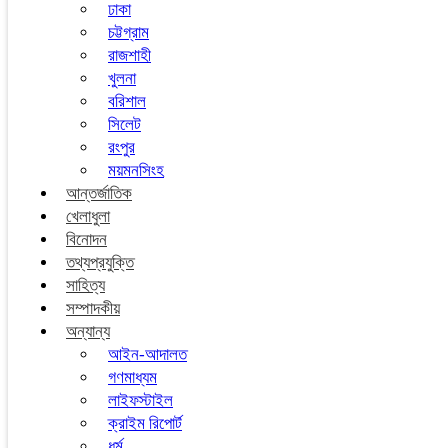
ঢাকা
চট্টগ্রাম
রাজশাহী
খুলনা
বরিশাল
সিলেট
রংপুর
ময়মনসিংহ
আন্তর্জাতিক
খেলাধুলা
বিনোদন
তথ্যপ্রযুক্তি
সাহিত্য
সম্পাদকীয়
অন্যান্য
আইন-আদালত
গণমাধ্যম
লাইফস্টাইল
ক্রাইম রিপোর্ট
ধর্ম