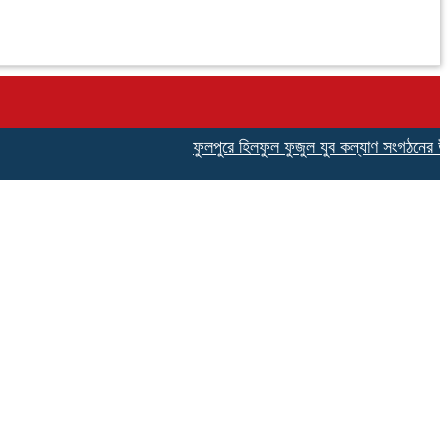
ফুলপুরে হিলফুল ফুজুল যুব কল্যাণ সংগঠনের উদ্যোগে ব