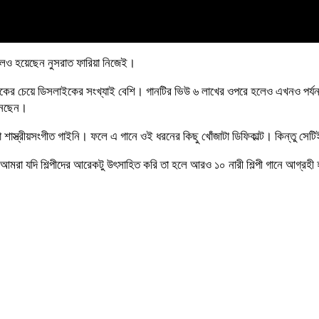
েলও হয়েছেন নুসরাত ফারিয়া নিজেই।
াইকের চেয়ে ডিসলাইকের সংখ্যাই বেশি। গানটির ভিউ ৬ লাখের ওপরে হলেও এখনও পর
এনেছেন।
ো শাস্ত্রীয়সংগীত গাইনি। ফলে এ গানে ওই ধরনের কিছু খোঁজাটা ডিফিকাল্ট। কিন্তু স
ে আমরা যদি শিল্পীদের আরেকটু উৎসাহিত করি তা হলে আরও ১০ নারী শিল্পী গানে আগ্র