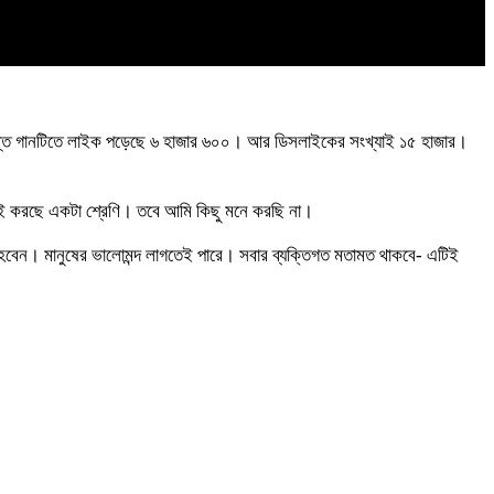
্যন্ত গানটিতে লাইক পড়েছে ৬ হাজার ৬০০। আর ডিসলাইকের সংখ্যাই ১৫ হাজার।
েটিই করছে একটা শ্রেণি। তবে আমি কিছু মনে করছি না।
হী হবেন। মানুষের ভালোমন্দ লাগতেই পারে। সবার ব্যক্তিগত মতামত থাকবে- এটিই