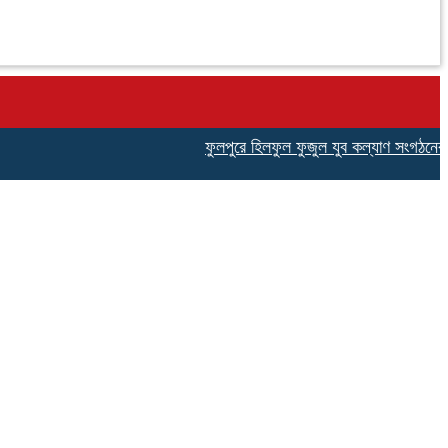
ফুলপুরে হিলফুল ফুজুল যুব কল্যাণ সংগঠনের উদ্যোগে