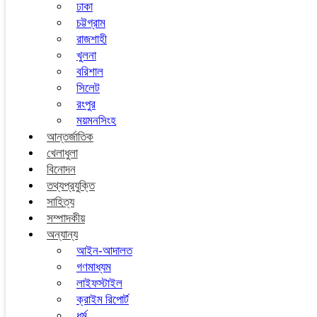
ঢাকা
চট্টগ্রাম
রাজশাহী
খুলনা
বরিশাল
সিলেট
রংপুর
ময়মনসিংহ
আন্তর্জাতিক
খেলাধুলা
বিনোদন
তথ্যপ্রযুক্তি
সাহিত্য
সম্পাদকীয়
অন্যান্য
আইন-আদালত
গণমাধ্যম
লাইফস্টাইল
ক্রাইম রিপোর্ট
ধর্ম