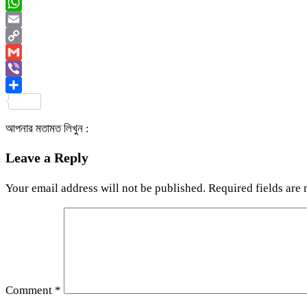
Messenger
WhatsApp
Email
Copy
Link
Gmail
Viber
Share
আপনার মতামত লিখুন :
Leave a Reply
Your email address will not be published.
Required fields are
Comment
*