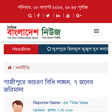
শনিবার, ০৮ অগাস্ট ২০২৬, ০৮:৪৫ পূর্বাহ্ন
Toggle
navigat
Headline
ফুলপুরে হিলফুল ফুজুল যুব কল্যাণ সংগঠনে
/
অর্থনীতি
গাজীপুরে আচরণ বিধি লঙ্ঘন, ৭ জনের
জরিমানা
Reporter Name
/ ৫৪ Time View
Update : বুধবার, ২ মে, ২০১৮