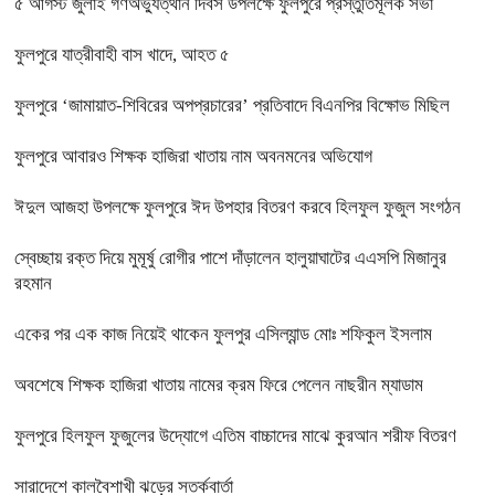
৫ আগস্ট জুলাই গণঅভ্যুত্থান দিবস উপলক্ষে ফুলপুরে প্রস্তুতিমূলক সভা
ফুলপুরে যাত্রীবাহী বাস খাদে, আহত ৫
ফুলপুরে ‘জামায়াত-শিবিরের অপপ্রচারের’ প্রতিবাদে বিএনপির বিক্ষোভ মিছিল
ফুলপুরে আবারও শিক্ষক হাজিরা খাতায় নাম অবনমনের অভিযোগ
ঈদুল আজহা উপলক্ষে ফুলপুরে ঈদ উপহার বিতরণ করবে হিলফুল ফুজুল সংগঠন
স্বেচ্ছায় রক্ত দিয়ে মুমূর্ষু রোগীর পাশে দাঁড়ালেন হালুয়াঘাটের এএসপি মিজানুর
রহমান
একের পর এক কাজ নিয়েই থাকেন ফুলপুর এসিল্যান্ড মোঃ শফিকুল ইসলাম
অবশেষে শিক্ষক হাজিরা খাতায় নামের ক্রম ফিরে পেলেন নাছরীন ম্যাডাম
ফুলপুরে হিলফুল ফুজুলের উদ্যোগে এতিম বাচ্চাদের মাঝে কুরআন শরীফ বিতরণ
সারাদেশে কালবৈশাখী ঝড়ের সতর্কবার্তা