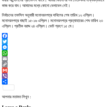
করার আন্দোলনের প্রতিফলন ঘটবে। আমরা বিএনপির সব নেতা-কর্মী ঐক্যবদ্ধভাবে
কাজ করে যাব। আমাদের মধ্যে কোনো ভেদাভেদ নেই।
নির্বাচনের তফসিল অনুযায়ী মনোনয়নপত্র দাখিলের শেষ তারিখ ১২ এপ্রিল।
মনোনয়নপত্র বাছাই ১৫-১৬ এপ্রিল। মনোনয়নপত্র প্রত্যাহারের শেষ তারিখ ২৩
এপ্রিল। প্রতীক বরাদ্দ ২৪ এপ্রিল। ভোট গ্রহণ ১৫ মে।
Facebook
Twitter
Messenger
WhatsApp
Email
Copy
Link
Gmail
Viber
Share
আপনার মতামত লিখুন :
Leave a Reply