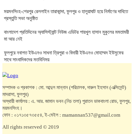
ময়মনসিংহ-শেরপুর রেললাইন তারাকান্দা, ফুলপুর ও হালুয়াঘাট হয়ে নির্মাণের দাবিতে
প্রস্তুতি সভা অনুষ্ঠিত
বাংলাদেশ প্রতিদিনের অ্যাসিস্ট্যান্ট নিউজ এডিটর শায়খুল হাসান মুকুলের মমতাময়ী
মা আর নেই
ফুলপুরে নবাগত ইউএনও সাধনা ত্রিপুরা ও বিদায়ী ইউএনও মোহাম্মদ ইউসুফের
সাথে সাংবাদিকদের মতবিনিময়
সম্পাদক ও প্রকাশক : মো. আব্দুল মান্নান (পরিচালক, দারুল ইহসান (এক্সিলেন্ট)
মাদরাসা, ফুলপুর)
অস্থায়ী কার্যালয় : এ. আর. জামান ভবন (নিচ তলা) পুরাতন ডাকবাংলা রোড, ফুলপুর,
ময়মনসিংহ।
ফোন : ০১৭১৩৫৭৩৫৫৪, ই-মেইল : mamannan537@gmail.com
All rights reserved © 2019