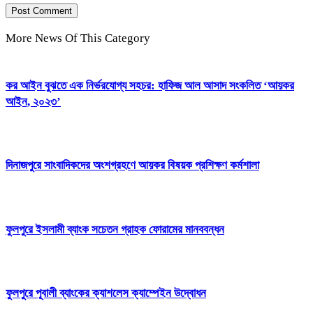
More News Of This Category
কর আইন বুঝতে এক নির্ভরযোগ্য সহচর: হাফিজ আল আসাদ সংকলিত ‘আয়কর
আইন, ২০২৩’
দিনাজপুরে সাংবাদিকদের অংশগ্রহণে আয়কর বিষয়ক প্রশিক্ষণ কর্মশালা
ফুলপুরে ইসলামী ব্যাংক সচেতন গ্রাহক ফোরামের মানববন্ধন
ফুলপুরে পূবালী ব্যাংকের ক্যাশলেস ক্যাম্পেইন উদ্বোধন