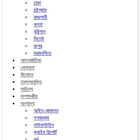
ঢাকা
চট্টগ্রাম
রাজশাহী
খুলনা
বরিশাল
সিলেট
রংপুর
ময়মনসিংহ
আন্তর্জাতিক
খেলাধুলা
বিনোদন
তথ্যপ্রযুক্তি
সাহিত্য
সম্পাদকীয়
অন্যান্য
আইন-আদালত
গণমাধ্যম
লাইফস্টাইল
ক্রাইম রিপোর্ট
ধর্ম