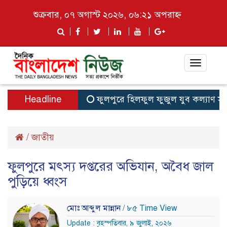
শুক্রবার, ০৭ অগাস্ট ২০২৬, ০৬:২১ অপরাহ্ন
Toggle
navigat
Headline
ফুলপুরে হিলফুল ফুজুল যুব কল্যাণ সংগঠনে
/
জাতীয়
ফুলপুরে মৎস্য দপ্তরের অভিযান, অবৈধ জাল
পুড়িয়ে ধ্বংস
মোঃ আব্দুল মান্নান
/ ৮৫ Time View
Update : বৃহস্পতিবার, ৯ জুলাই, ২০২৬