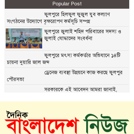
Popular Post
ফুলপুরে হিলফুল ফুজুল যুব কল্যাণ
সংগঠনের উদ্যোগে বৃক্ষরোপণ কর্মসূচি সম্পন্ন
ফুলপুরে জুলাই শহিদ পরিবারের সদস্য ও
জুলাই যোদ্ধাদের সংবর্ধনা
ফুলপুরে মৎস্য কর্মকর্তার অভিযানে ১৪টি
চায়না দুয়ারি জাল জব্দ
ড্রেনেজ ব্যবস্থা উন্নয়নে কাজ করছে ফুলপুর
পৌরসভা
সরকারকে এই আবেদন আমরা জানাই,
হিজবুত তাওহীদমুক্ত বাংলাদেশটা চাই
ফুলপুরে সাবেক উপজেলা চেয়ারম্যান মরহুম
আব্দুল মতিন মতি’র ১৬তম মৃত্যুবার্ষিকী
পালিত
মতি ভাইকে মনে পড়ে: একজন মানুষের