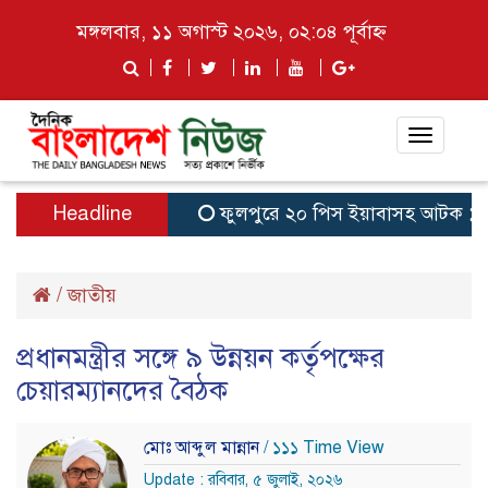
মঙ্গলবার, ১১ অগাস্ট ২০২৬, ০২:০৪ পূর্বাহ্ন
Toggle
navigat
Headline
ফুলপুরে ২০ পিস ইয়াবাসহ আটক ১
‘র
/
জাতীয়
প্রধানমন্ত্রীর সঙ্গে ৯ উন্নয়ন কর্তৃপক্ষের
চেয়ারম্যানদের বৈঠক
মোঃ আব্দুল মান্নান
/ ১১১ Time View
Update : রবিবার, ৫ জুলাই, ২০২৬