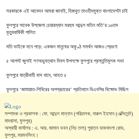
সরকারকে এই আবেদন আমরা জানাই, হিজবুত তাওহীদমুক্ত বাংলাদেশটা চাই
ফুলপুরে সাবেক উপজেলা চেয়ারম্যান মরহুম আব্দুল মতিন মতি’র ১৬তম
মৃত্যুবার্ষিকী পালিত
মতি ভাইকে মনে পড়ে: একজন মানুষের অকুণ্ঠ সমর্থন আজও প্রেরণা
৫ আগস্ট জুলাই গণঅভ্যুত্থান দিবস উপলক্ষে ফুলপুরে প্রস্তুতিমূলক সভা
ফুলপুরে যাত্রীবাহী বাস খাদে, আহত ৫
ফুলপুরে ‘জামায়াত-শিবিরের অপপ্রচারের’ প্রতিবাদে বিএনপির বিক্ষোভ মিছিল
সম্পাদক ও প্রকাশক : মো. আব্দুল মান্নান (পরিচালক, দারুল ইহসান (এক্সিলেন্ট)
মাদরাসা, ফুলপুর)
অস্থায়ী কার্যালয় : এ. আর. জামান ভবন (নিচ তলা) পুরাতন ডাকবাংলা রোড,
ফুলপুর, ময়মনসিংহ।