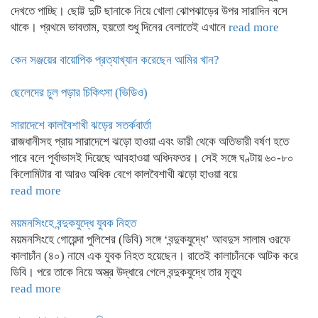
দেখতে পাচ্ছি। ছোট্ট দুটি ছানাকে নিয়ে খোলা ঝোপঝাড়ের উপর সারাদিন বসে
থাকে। প্রথমে ভাবতাম, হয়তো শুধু দিনের বেলাতেই এখানে
read more
কেন সঞ্জয়ের বায়োপিক প্রত্যাখ্যান করেছেন আমির খান?
ছেলেদের চুল পড়ার চিকিৎসা (ভিডিও)
সারাদেশে কালবৈশাখী ঝড়ের সতর্কবার্তা
রাজধানীসহ প্রায় সারাদেশে ঝড়ো হাওয়া এবং ভারী থেকে অতিভারী বর্ষণ হতে
পারে বলে পূর্বাভাসই দিয়েছে আবহাওয়া অধিদফতর। সেই সঙ্গে ঘণ্টায় ৬০-৮০
কিলোমিটার বা আরও অধিক বেগে কালবৈশাখী ঝড়ো হাওয়া বয়ে
read more
ময়মনসিংহে বন্দুকযুদ্ধে যুবক নিহত
ময়মনসিংহে গোয়েন্দা পুলিশের (ডিবি) সঙ্গে ‘বন্দুকযুদ্ধে’ আবদুস সালাম ওরফে
কালাচাঁন (৪০) নামে এক যুবক নিহত হয়েছেন। রাতেই কালাচাঁনকে আটক করে
ডিবি। পরে তাকে নিয়ে অস্ত্র উদ্ধারে গেলে বন্দুকযুদ্ধে তার মৃত্যু
read more