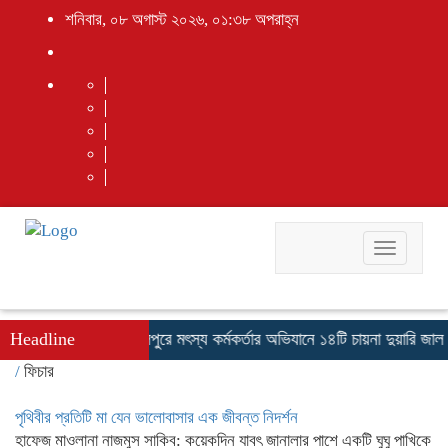
শনিবার, ০৮ অগাস্ট ২০২৬, ০১:৩৮ অপরাহ্ন
Toggle
navigati
ই যোদ্ধাদের সংবর্ধনা
Headline
ফুলপুরে মৎস্য কর্মকর্তার অভিযানে ১৪টি চায়না দুয়ারি জাল জ
/
ফিচার
পৃথিবীর প্রতিটি মা যেন ভালোবাসার এক জীবন্ত নিদর্শন
হাফেজ মাওলানা নাজমুস সাকিব: কয়েকদিন যাবৎ জানালার পাশে একটি ঘুঘু পাখিকে