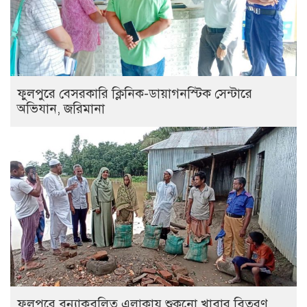
ফুলপুরে বেসরকারি ক্লিনিক-ডায়াগনস্টিক সেন্টারে
অভিযান, জরিমানা
ফুলপুরে বন্যাকবলিত এলাকায় শুকনো খাবার বিতরণ