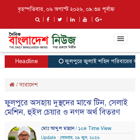
বৃহস্পতিবার, ০৬ অগাস্ট ২০২৬, ০৯:৩৪ পূর্বাহ্ন
Toggle
navigat
Headline
ফুলপুরে জুলাই শহিদ পরিবারের সদস্য ও 
/
সারাদেশ
ফুলপুরে অসহায় দুস্থদের মাঝে টিন, সেলাই
মেশিন, হুইল চেয়ার ও নগদ অর্থ বিতরণ
মোঃ আব্দুল মান্নান
/ ১০৪ Time View
Update : সোমবার, ২৯ জুন, ২০২৬