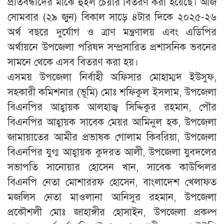
প্রতিবন্ধীদের মাঝে হুইল চেয়ার বিতরণ করা হয়েছে। আজ
সোমবার (২৯ জুন) বিকাল সাড়ে ৪টার দিকে ২০২৫-২৬
অর্থ বছরে দুর্যোগ ও ত্রাণ মন্ত্রণালয় এবং এডিপির
অর্থায়নে উপজেলা পরিষদ সম্প্রসারিত প্রশাসনিক ভবনের
সামনে থেকে এসব বিতরণ করা হয়।
এসময় উপজেলা নির্বাহী অফিসার মোহাম্মদ ইউসুফ,
সহকারী কমিশনার (ভূমি) মোঃ শফিকুল ইসলাম, উপজেলা
বিএনপির আহ্বায়ক আলহাজ্ব সিদ্দিকুর রহমান, পৌর
বিএনপির আহ্বায়ক সাবেক মেয়র আমিনুল হক, উপজেলা
জামায়াতের আমীর প্রভাষক গোলাম কিবরিয়া, উপজেলা
বিএনপির যুগ্ম আহ্বায়ক কুদরত আলী, উপজেলা যুবদলের
সভাপতি সানোয়ার হোসেন খান, সাবেক কাউন্সিলর
বিএনপি নেতা মোশাররফ হোসেন, বাংলাদেশ খেলাফত
মজলিস নেতা মাওলানা আনিসুর রহমান, উপজেলা
প্রকৌশলী মোঃ জাহাঙ্গীর হোসাইন, উপজেলা প্রকল্প