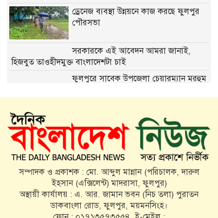
ড্রেনেজ ব্যবস্থা উন্নয়নে কাজ করছে ফুলপুর
পৌরসভা
সরকারকে এই আবেদন আমরা জানাই,
হিজবুত তাওহীদমুক্ত বাংলাদেশটা চাই
ফুলপুরে সাবেক উপজেলা চেয়ারম্যান মরহুম
আব্দুল মতিন মতি’র ১৬তম মৃত্যুবার্ষিকী পালিত
মতি ভাইকে মনে পড়ে: একজন মানুষের
অকুণ্ঠ সমর্থন আজও প্রেরণা
৫ আগস্ট জুলাই গণঅভ্যুত্থান দিবস উপলক্ষে
ফুলপুরে প্রস্তুতিমূলক সভা
সম্পাদক ও প্রকাশক : মো. আব্দুল মান্নান (পরিচালক, দারুল
ইহসান (এক্সিলেন্ট) মাদরাসা, ফুলপুর)
ফুলপুরে যাত্রীবাহী বাস খাদে, আহত ৫
অস্থায়ী কার্যালয় : এ. আর. জামান ভবন (নিচ তলা) পুরাতন
ডাকবাংলা রোড, ফুলপুর, ময়মনসিংহ।
ফোন : ০১৭১৩৫৭৩৫৫৪, ই-মেইল :