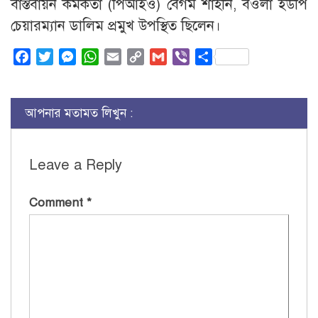
বাস্তবায়ন কর্মকর্তা (পিআইও) বেগম শাহীন, বওলা ইউপি
চেয়ারম্যান ডালিম প্রমুখ উপস্থিত ছিলেন।
Facebook
Twitter
Messenger
WhatsApp
Email
Copy
Gmail
Viber
Share
Link
আপনার মতামত লিখুন :
Leave a Reply
Comment
*