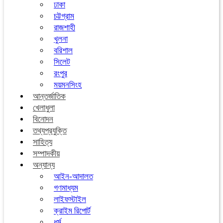
ঢাকা
চট্টগ্রাম
রাজশাহী
খুলনা
বরিশাল
সিলেট
রংপুর
ময়মনসিংহ
আন্তর্জাতিক
খেলাধুলা
বিনোদন
তথ্যপ্রযুক্তি
সাহিত্য
সম্পাদকীয়
অন্যান্য
আইন-আদালত
গণমাধ্যম
লাইফস্টাইল
ক্রাইম রিপোর্ট
ধর্ম