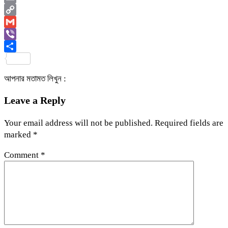
Email
Copy
Link
Gmail
Viber
Share
আপনার মতামত লিখুন :
Leave a Reply
Your email address will not be published.
Required fields are
marked
*
Comment
*