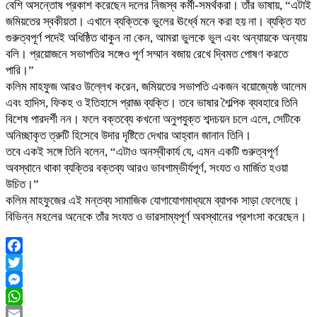
বেশি অসন্তোষ প্রকাশ করেছেন দলের নিজস্ব কর্মী-সমর্থকরা। তাঁর ভাষায়, “এটাই
জমিয়তের স্বকীয়তা। এখানে ব্যক্তিকে ভুলের ঊর্ধ্বে মনে করা হয় না। ব্যক্তি যত
গুরুত্বপূর্ণ পদেই অধিষ্ঠিত থাকুন না কেন, আমরা ভুলকে ভুল এবং অন্যায়কে অন্যায়
বলি। প্রয়োজনে সভাপতির সঙ্গেও পূর্ণ সম্মান বজায় রেখে দ্বিমত পোষণ করতে
পারি।”
কলিম মাহফুজ আরও উল্লেখ করেন, জমিয়তের সভাপতি একজন বয়োজ্যেষ্ঠ আলেম
এবং হাদিস, ফিকহ ও ইতিহাসে প্রাজ্ঞ ব্যক্তি। তবে ভাষার শৈল্পিক ব্যবহারে তিনি
বিশেষ পারদর্শী নন। ফলে বক্তব্যে কখনো অনুপযুক্ত শব্দচয়ন চলে এলে, সেটিকে
অনিচ্ছাকৃত ত্রুটি হিসেবে উদার দৃষ্টিতে দেখার আহ্বান জানান তিনি।
তবে একই সঙ্গে তিনি বলেন, “এটাও অনস্বীকার্য যে, এমন একটি গুরুত্বপূর্ণ
অবস্থানে থাকা ব্যক্তির বক্তব্য আরও ভাবগাম্ভীর্যপূর্ণ, সংযত ও মার্জিত হওয়া
উচিত।”
কলিম মাহফুজের এই মন্তব্য সামাজিক যোগাযোগমাধ্যমে ব্যাপক সাড়া ফেলেছে।
বিভিন্ন মহলের অনেকে তাঁর সংযত ও ভারসাম্যপূর্ণ অবস্থানের প্রশংসা করেছেন।
Facebook
Twitter
Messenger
WhatsApp