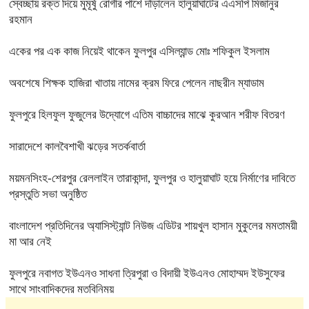
স্বেচ্ছায় রক্ত দিয়ে মুমূর্ষু রোগীর পাশে দাঁড়ালেন হালুয়াঘাটের এএসপি মিজানুর
রহমান
একের পর এক কাজ নিয়েই থাকেন ফুলপুর এসিল্যান্ড মোঃ শফিকুল ইসলাম
অবশেষে শিক্ষক হাজিরা খাতায় নামের ক্রম ফিরে পেলেন নাছরীন ম্যাডাম
ফুলপুরে হিলফুল ফুজুলের উদ্যোগে এতিম বাচ্চাদের মাঝে কুরআন শরীফ বিতরণ
সারাদেশে কালবৈশাখী ঝড়ের সতর্কবার্তা
ময়মনসিংহ-শেরপুর রেললাইন তারাকান্দা, ফুলপুর ও হালুয়াঘাট হয়ে নির্মাণের দাবিতে
প্রস্তুতি সভা অনুষ্ঠিত
বাংলাদেশ প্রতিদিনের অ্যাসিস্ট্যান্ট নিউজ এডিটর শায়খুল হাসান মুকুলের মমতাময়ী
মা আর নেই
ফুলপুরে নবাগত ইউএনও সাধনা ত্রিপুরা ও বিদায়ী ইউএনও মোহাম্মদ ইউসুফের
সাথে সাংবাদিকদের মতবিনিময়