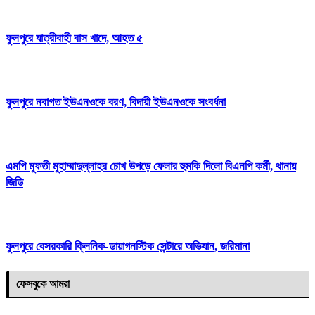
ফুলপুরে যাত্রীবাহী বাস খাদে, আহত ৫
ফুলপুরে নবাগত ইউএনওকে বরণ, বিদায়ী ইউএনওকে সংবর্ধনা
এমপি মুফতী মুহাম্মাদুল্লাহর চোখ উপড়ে ফেলার হুমকি দিলো বিএনপি কর্মী, থানায়
জিডি
ফুলপুরে বেসরকারি ক্লিনিক-ডায়াগনস্টিক সেন্টারে অভিযান, জরিমানা
ফেসবুকে আমরা