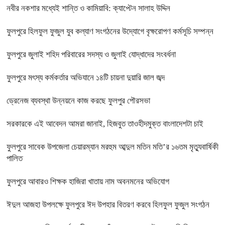
নবীর নকশার মধ্যেই শান্তি ও কামিয়াবি: ক্যাপ্টেন সালাহ উদ্দিন
ফুলপুরে হিলফুল ফুজুল যুব কল্যাণ সংগঠনের উদ্যোগে বৃক্ষরোপণ কর্মসূচি সম্পন্ন
ফুলপুরে জুলাই শহিদ পরিবারের সদস্য ও জুলাই যোদ্ধাদের সংবর্ধনা
ফুলপুরে মৎস্য কর্মকর্তার অভিযানে ১৪টি চায়না দুয়ারি জাল জব্দ
ড্রেনেজ ব্যবস্থা উন্নয়নে কাজ করছে ফুলপুর পৌরসভা
সরকারকে এই আবেদন আমরা জানাই, হিজবুত তাওহীদমুক্ত বাংলাদেশটা চাই
ফুলপুরে সাবেক উপজেলা চেয়ারম্যান মরহুম আব্দুল মতিন মতি’র ১৬তম মৃত্যুবার্ষিকী
পালিত
ফুলপুরে আবারও শিক্ষক হাজিরা খাতায় নাম অবনমনের অভিযোগ
ঈদুল আজহা উপলক্ষে ফুলপুরে ঈদ উপহার বিতরণ করবে হিলফুল ফুজুল সংগঠন