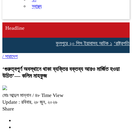
স্বাস্থ্য
Headline
ফুলপুরে ২০ পিস ইয়াবাসহ আটক ১
‘রাষ্ট্রপতি 
/
সারাদেশ
‘গুরুত্বপূর্ণ অবস্থানে থাকা ব্যক্তির বক্তব্য আরও মার্জিত হওয়া
উচিত’— কলিম মাহফুজ
মোঃ আব্দুল মান্নান
/ ৪৮ Time View
Update : রবিবার, ২৮ জুন, ২০২৬
Share