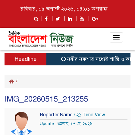
রবিবার, ০৯ অগাস্ট ২০২৬, ০৪:০১ অপরাহ্ন
Toggle
navigat
Headline
নবীর নকশার মধ্যেই শান্তি ও কামিয়া
/
IMG_20260515_213255
Reporter Name
/ ২১ Time View
Update : শুক্রবার, ১৫ মে, ২০২৬