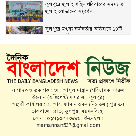
ফুলপুরে জুলাই শহিদ পরিবারের সদস্য ও
জুলাই যোদ্ধাদের সংবর্ধনা
ফুলপুরে মৎস্য কর্মকর্তার অভিযানে ১৪টি
চায়না দুয়ারি জাল জব্দ
ড্রেনেজ ব্যবস্থা উন্নয়নে কাজ করছে ফুলপুর
পৌরসভা
সরকারকে এই আবেদন আমরা জানাই,
হিজবুত তাওহীদমুক্ত বাংলাদেশটা চাই
সম্পাদক ও প্রকাশক : মো. আব্দুল মান্নান (পরিচালক, দারুল
ইহসান (এক্সিলেন্ট) মাদরাসা, ফুলপুর)
ফুলপুরে সাবেক উপজেলা চেয়ারম্যান মরহুম
অস্থায়ী কার্যালয় : এ. আর. জামান ভবন (নিচ তলা) পুরাতন
আব্দুল মতিন মতি’র ১৬তম মৃত্যুবার্ষিকী
ডাকবাংলা রোড, ফুলপুর, ময়মনসিংহ।
পালিত
ফোন : ০১৭১৩৫৭৩৫৫৪, ই-মেইল :
মতি ভাইকে মনে পড়ে: একজন মানুষের
mamannan537@gmail.com
অকুণ্ঠ সমর্থন আজও প্রেরণা