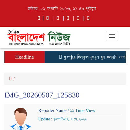
রবিবার, ০৯ অগাস্ট ২০২৬, ১১:৫৯ পূর্বাহ্ন
Toggle
navigati
Headline
ফুলপুরে হিলফুল ফুজুল যুব কল্যাণ সংগঠনের 
/
IMG_20260507_125830
Reporter Name
/ ১১ Time View
Update : বৃহস্পতিবার, ৭ মে, ২০২৬