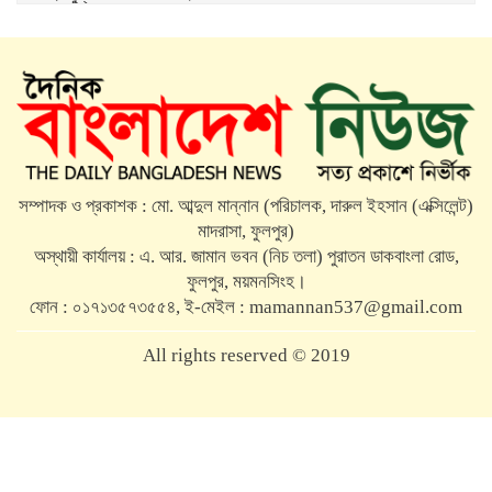
ফুলপুরে সাবেক উপজেলা চেয়ারম্যান মরহুম আব্দুল
মতিন মতি’র ১৬তম মৃত্যুবার্ষিকী পালিত
মতি ভাইকে মনে পড়ে: একজন মানুষের অকুণ্ঠ সমর্থন
আজও প্রেরণা
সম্পাদক ও প্রকাশক : মো. আব্দুল মান্নান (পরিচালক, দারুল ইহসান (এক্সিলেন্ট)
৫ আগস্ট জুলাই গণঅভ্যুত্থান দিবস উপলক্ষে ফুলপুরে
মাদরাসা, ফুলপুর)
প্রস্তুতিমূলক সভা
অস্থায়ী কার্যালয় : এ. আর. জামান ভবন (নিচ তলা) পুরাতন ডাকবাংলা রোড,
ফুলপুর, ময়মনসিংহ।
ফুলপুরে যাত্রীবাহী বাস খাদে, আহত ৫
ফোন : ০১৭১৩৫৭৩৫৫৪, ই-মেইল : mamannan537@gmail.com
All rights reserved © 2019
ফুলপুরে ‘জামায়াত-শিবিরের অপপ্রচারের’ প্রতিবাদে
বিএনপির বিক্ষোভ মিছিল
Raytahost
Developed by