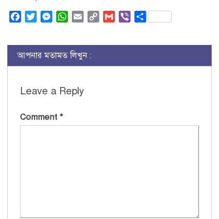
Facebook
Twitter
Messenger
WhatsApp
Email
Copy
Gmail
Viber
Share
Link
আপনার মতামত লিখুন :
Leave a Reply
Comment
*