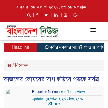
রবিবার, ০৯ অগাস্ট ২০২৬, ০৩:০৯ অপরাহ্ন
Toggle
navigat
Headline
নবীর নকশার মধ্যেই শান্তি ও কামিয়াবি:
/
বিনোদন
কাজলের কোমরের দাগ ছড়িয়ে পড়ছে সর্বত্র
Reporter Name
/ ৪৮ Time View
Update : বৃহস্পতিবার, ২৬ এপ্রিল, ২০১৮
Share