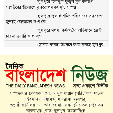
ফুলপুরে হিলফুল ফুজুল যুব কল্যাণ
সংগঠনের উদ্যোগে বৃক্ষরোপণ কর্মসূচি সম্পন্ন
ফুলপুরে জুলাই শহিদ পরিবারের সদস্য ও
জুলাই যোদ্ধাদের সংবর্ধনা
ফুলপুরে মৎস্য কর্মকর্তার অভিযানে ১৪টি
চায়না দুয়ারি জাল জব্দ
ড্রেনেজ ব্যবস্থা উন্নয়নে কাজ করছে ফুলপুর
পৌরসভা
সরকারকে এই আবেদন আমরা জানাই,
হিজবুত তাওহীদমুক্ত বাংলাদেশটা চাই
ফুলপুরে সাবেক উপজেলা চেয়ারম্যান মরহুম
আব্দুল মতিন মতি’র ১৬তম মৃত্যুবার্ষিকী
পালিত
সম্পাদক ও প্রকাশক : মো. আব্দুল মান্নান (পরিচালক, দারুল
মতি ভাইকে মনে পড়ে: একজন মানুষের
ইহসান (এক্সিলেন্ট) মাদরাসা, ফুলপুর)
অকুণ্ঠ সমর্থন আজও প্রেরণা
অস্থায়ী কার্যালয় : এ. আর. জামান ভবন (নিচ তলা) পুরাতন
ডাকবাংলা রোড, ফুলপুর, ময়মনসিংহ।