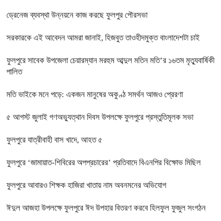
ড্রেনেজ ব্যবস্থা উন্নয়নে কাজ করছে ফুলপুর পৌরসভা
সরকারকে এই আবেদন আমরা জানাই, হিজবুত তাওহীদমুক্ত বাংলাদেশটা চাই
ফুলপুরে সাবেক উপজেলা চেয়ারম্যান মরহুম আব্দুল মতিন মতি’র ১৬তম মৃত্যুবার্ষিকী
পালিত
মতি ভাইকে মনে পড়ে: একজন মানুষের অকুণ্ঠ সমর্থন আজও প্রেরণা
৫ আগস্ট জুলাই গণঅভ্যুত্থান দিবস উপলক্ষে ফুলপুরে প্রস্তুতিমূলক সভা
ফুলপুরে যাত্রীবাহী বাস খাদে, আহত ৫
ফুলপুরে ‘জামায়াত-শিবিরের অপপ্রচারের’ প্রতিবাদে বিএনপির বিক্ষোভ মিছিল
ফুলপুরে আবারও শিক্ষক হাজিরা খাতায় নাম অবনমনের অভিযোগ
ঈদুল আজহা উপলক্ষে ফুলপুরে ঈদ উপহার বিতরণ করবে হিলফুল ফুজুল সংগঠন