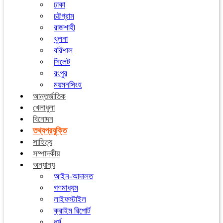
ঢাকা
চট্টগ্রাম
রাজশাহী
খুলনা
বরিশাল
সিলেট
রংপুর
ময়মনসিংহ
আন্তর্জাতিক
খেলাধুলা
বিনোদন
তথ্যপ্রযুক্তি
সাহিত্য
সম্পাদকীয়
অন্যান্য
আইন-আদালত
গণমাধ্যম
লাইফস্টাইল
ক্রাইম রিপোর্ট
ধর্ম