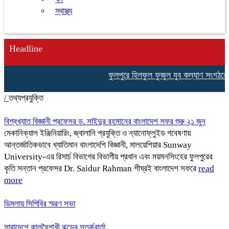
স্বাস্থ্য
Headline
ফুলপুরে হিলফুল ফুজুল যুব কল্যাণ সংগঠনের উ
/
তথ্যপ্রযুক্তি
বিশ্বখ্যাত বিজ্ঞানী প্রফেসর ড. সাইদুর রহমানের বাংলাদেশ সফর শুরু ২১ জুন
মেকানিক্যাল ইঞ্জিনিয়ারিং, জ্বালানি প্রযুক্তি ও ন্যানোফ্লুইড গবেষণায়
আন্তর্জাতিকভাবে খ্যাতিমান বাংলাদেশি বিজ্ঞানী, মালয়েশিয়ার Sunway
University-এর রিসার্চ বিভাগের বিভাগীয় প্রধান এবং ময়মনসিংহের ফুলপুরের
কৃতি সন্তান প্রফেসর Dr. Saidur Rahman শীঘ্রই বাংলাদেশ সফরে
read
more
ডিমলায় সিপিবির স্মরণ সভা
সারাদেশে কালবৈশাখী ঝড়ের সতর্কবার্তা