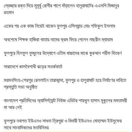
স্বেচ্ছায় রক্ত দিয়ে মুমূর্ষু রোগীর পাশে দাঁড়ালেন হালুয়াঘাটের এএসপি মিজানুর
রহমান
একের পর এক কাজ নিয়েই থাকেন ফুলপুর এসিল্যান্ড মোঃ শফিকুল ইসলাম
অবশেষে শিক্ষক হাজিরা খাতায় নামের ক্রম ফিরে পেলেন নাছরীন ম্যাডাম
ফুলপুরে হিলফুল ফুজুলের উদ্যোগে এতিম বাচ্চাদের মাঝে কুরআন শরীফ বিতরণ
সারাদেশে কালবৈশাখী ঝড়ের সতর্কবার্তা
ময়মনসিংহ-শেরপুর রেললাইন তারাকান্দা, ফুলপুর ও হালুয়াঘাট হয়ে নির্মাণের দাবিতে
প্রস্তুতি সভা অনুষ্ঠিত
বাংলাদেশ প্রতিদিনের অ্যাসিস্ট্যান্ট নিউজ এডিটর শায়খুল হাসান মুকুলের মমতাময়ী
মা আর নেই
ফুলপুরে নবাগত ইউএনও সাধনা ত্রিপুরা ও বিদায়ী ইউএনও মোহাম্মদ ইউসুফের
সাথে সাংবাদিকদের মতবিনিময়