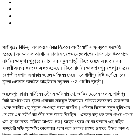
গাজীপুরের বিভিন্ন এলাকায় শনিবার বিকেলে কালবৈশাখী ঝড়ে ব্যপক ক্ষয়ক্ষতি
হয়েছে।এসময় এক কারখানার পিলারসহ শেড ভেঙ্গে পাশের বাড়ির চালে উপর পড়ে
নাসরিন আক্তার খুকু(১৫) নামে এক স্কুল ছাত্রী নিহত হয়েছে এবং তার এক
বান্ধবী এসময় গুরত্বর আহত হয়েছে। নিহত নাসরিন আক্তার খুকু শেরপুর সদরের
চরপক্ষী দাসপাড়া এলাকার আব্দুল হালিমের মেয়ে। সে গাজীপুর সিটি কর্পোরেশনের
চান্দনা এলাকার ভারটেক্স আইডিয়াল স্কুলের ১০ম শ্রেণীর ছাত্রী।
জয়দেবপুর ফায়ার সার্ভিসের স্টেশন অফিসার মো. জাকির হোসেন জানান, গাজীপুর
সিটি কর্পোরেশনের চান্দনা এলাকায় সাইফুল ইসলামের বাড়িতে স্বজনদের সঙ্গে ভাড়া
থেকে স্থানীয় ওই স্কুলে লেখাপড়া করত নাসরিন। শনিবার বিকেলে স্কুল ছুটিশেষে
সে তার এক সতীর্থ বান্ধবীর সঙ্গে বাসায় ফিরছিল। এসময় ঝড় শুরু হলে পথের পাশের
এক ছাপড়া ঘরের বাড়িতে আশ্রয় নেয়। ঝড়ের প্রচন্ড বেগের বাতাসে ওই বাড়ির
পার্শ্ববর্তী সফি প্রসেসিং কারখানার ৭তম তলা ভবনের ছাদের উপরের টিনের শেড ও