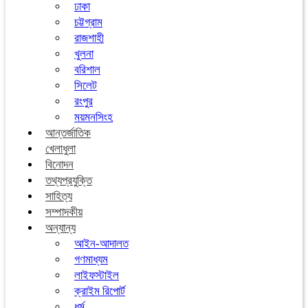
ঢাকা
চট্টগ্রাম
রাজশাহী
খুলনা
বরিশাল
সিলেট
রংপুর
ময়মনসিংহ
আন্তর্জাতিক
খেলাধুলা
বিনোদন
তথ্যপ্রযুক্তি
সাহিত্য
সম্পাদকীয়
অন্যান্য
আইন-আদালত
গণমাধ্যম
লাইফস্টাইল
ক্রাইম রিপোর্ট
ধর্ম