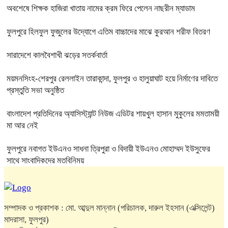
অবশেষে শিক্ষক হাজিরা খাতায় নামের ক্রম ফিরে পেলেন নাছরীন ম্যাডাম
ফুলপুরে হিলফুল ফুজুলের উদ্যোগে এতিম বাচ্চাদের মাঝে কুরআন শরীফ বিতরণ
সারাদেশে কালবৈশাখী ঝড়ের সতর্কবার্তা
ময়মনসিংহ-শেরপুর রেললাইন তারাকান্দা, ফুলপুর ও হালুয়াঘাট হয়ে নির্মাণের দাবিতে
প্রস্তুতি সভা অনুষ্ঠিত
বাংলাদেশ প্রতিদিনের অ্যাসিস্ট্যান্ট নিউজ এডিটর শায়খুল হাসান মুকুলের মমতাময়ী
মা আর নেই
ফুলপুরে নবাগত ইউএনও সাধনা ত্রিপুরা ও বিদায়ী ইউএনও মোহাম্মদ ইউসুফের
সাথে সাংবাদিকদের মতবিনিময়
সম্পাদক ও প্রকাশক : মো. আব্দুল মান্নান (পরিচালক, দারুল ইহসান (এক্সিলেন্ট)
মাদরাসা, ফুলপুর)