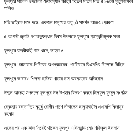
ফুলপুরে সাবেক উপজেলা চেয়ারম্যান মরহুম আব্দুল মতিন মতি’র ১৬তম মৃত্যুবার্ষিকী
পালিত
মতি ভাইকে মনে পড়ে: একজন মানুষের অকুণ্ঠ সমর্থন আজও প্রেরণা
৫ আগস্ট জুলাই গণঅভ্যুত্থান দিবস উপলক্ষে ফুলপুরে প্রস্তুতিমূলক সভা
ফুলপুরে যাত্রীবাহী বাস খাদে, আহত ৫
ফুলপুরে ‘জামায়াত-শিবিরের অপপ্রচারের’ প্রতিবাদে বিএনপির বিক্ষোভ মিছিল
ফুলপুরে আবারও শিক্ষক হাজিরা খাতায় নাম অবনমনের অভিযোগ
ঈদুল আজহা উপলক্ষে ফুলপুরে ঈদ উপহার বিতরণ করবে হিলফুল ফুজুল সংগঠন
স্বেচ্ছায় রক্ত দিয়ে মুমূর্ষু রোগীর পাশে দাঁড়ালেন হালুয়াঘাটের এএসপি মিজানুর
রহমান
একের পর এক কাজ নিয়েই থাকেন ফুলপুর এসিল্যান্ড মোঃ শফিকুল ইসলাম