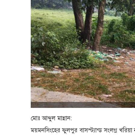
মোঃ আব্দুল মান্নান:
ময়মনসিংহের ফুলপুর বাসস্ট্যান্ড সংলগ্ন খরিয়া