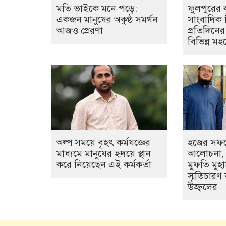
মতি ভাইকে মনে পড়ে:
ফুলপুরের ক
একজন মানুষের অকুণ্ঠ সমর্থন
সাংবাদিক 
আজও প্রেরণা
প্রতিদিনের
বিভিন্ন ম
অল্প সময়ে বৃহৎ কর্মযজ্ঞের
হজের সফরে
মাধ্যমে মানুষের হৃদয়ে স্থান
আলোচনা, 
করে নিয়েছেন এই কর্মকর্তা
মুফতি মুহাম
স্মৃতিচারণ
উজ্জ্বলের