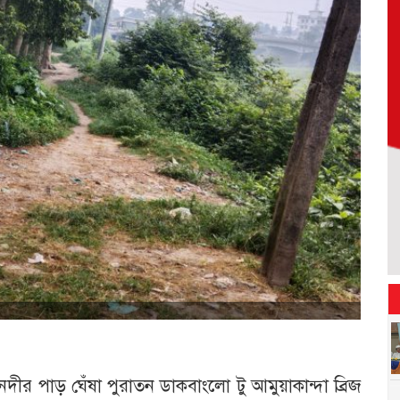
 নদীর পাড় ঘেঁষা পুরাতন ডাকবাংলো টু আমুয়াকান্দা ব্রিজ