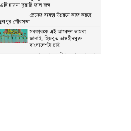
১৪টি চায়না দুয়ারি জাল জব্দ
ড্রেনেজ ব্যবস্থা উন্নয়নে কাজ করছে
ফুলপুর পৌরসভা
সরকারকে এই আবেদন আমরা
জানাই, হিজবুত তাওহীদমুক্ত
বাংলাদেশটা চাই
ফুলপুরে সাবেক উপজেলা চেয়ারম্যান
মরহুম আব্দুল মতিন মতি’র ১৬তম মৃত্যুবার্ষিকী পালিত
মতি ভাইকে মনে পড়ে: একজন
মানুষের অকুণ্ঠ সমর্থন আজও প্রেরণা
৫ আগস্ট জুলাই গণঅভ্যুত্থান দিবস
উপলক্ষে ফুলপুরে প্রস্তুতিমূলক সভা
ফুলপুরে যাত্রীবাহী বাস খাদে, আহত
৫