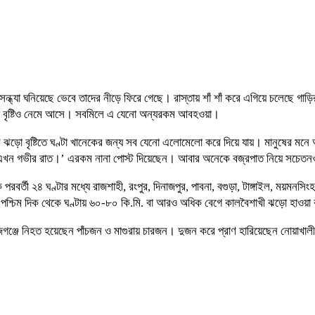
সন্ধ্যা ঘনিয়েছে ভেবে তাদের নীড়ে ফিরে গেছে। রাস্তায় শাঁ শাঁ করে এগিয়ে চলেছে 
ড়ো বৃষ্টিও নেমে আসে। সবমিলে এ যেনো অন্যরকম আবহওয়া।
ঝড়ো বৃষ্টিতে ঘণ্টা খানেকের জন্য সব যেনো এলোমেলো করে দিয়ে যায়। মানুষের মনে
‘এখন গভীর রাত।’ এরকম নানা পোস্ট দিয়েছেন। আবার অনেকে বজ্রপাত নিয়ে সচে
২৪ ঘণ্টার মধ্যে রাজশাহী, রংপুর, দিনাজপুর, পাবনা, বগুড়া, টাঙ্গাইল, ময়মনসিংহ, ঢাকা
্তর-পশ্চিম দিক থেকে ঘণ্টায় ৬০-৮০ কি.মি. বা আরও অধিক বেগে কালবৈশাখী ঝড়ো হাওয়া
 নিহত হয়েছেন পাঁচজন ও মাগুরায় চারজন। দুজন করে প্রাণ হারিয়েছেন নোয়াখালী ও নওগা