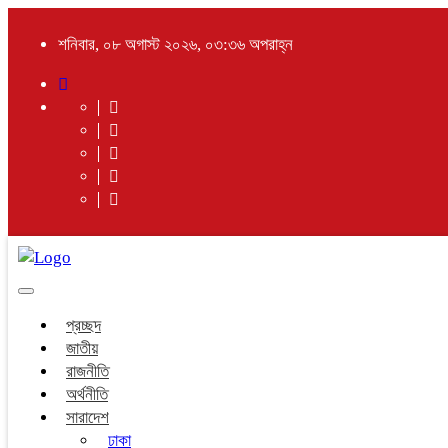
শনিবার, ০৮ অগাস্ট ২০২৬, ০৩:৩৬ অপরাহ্ন
Toggle
navigation
প্রচ্ছদ
জাতীয়
রাজনীতি
অর্থনীতি
সারাদেশ
ঢাকা