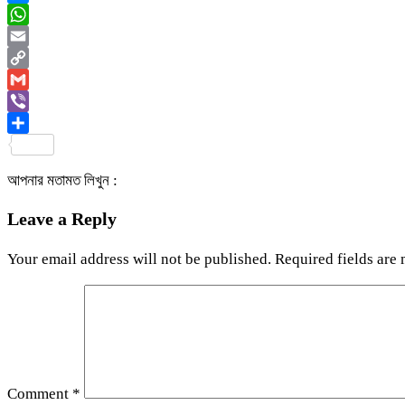
Messenger
WhatsApp
Email
Copy
Link
Gmail
Viber
Share
আপনার মতামত লিখুন :
Leave a Reply
Your email address will not be published.
Required fields are
Comment
*