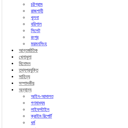
চট্টগ্রাম
রাজশাহী
খুলনা
বরিশাল
সিলেট
রংপুর
ময়মনসিংহ
আন্তর্জাতিক
খেলাধুলা
বিনোদন
তথ্যপ্রযুক্তি
সাহিত্য
সম্পাদকীয়
অন্যান্য
আইন-আদালত
গণমাধ্যম
লাইফস্টাইল
ক্রাইম রিপোর্ট
ধর্ম