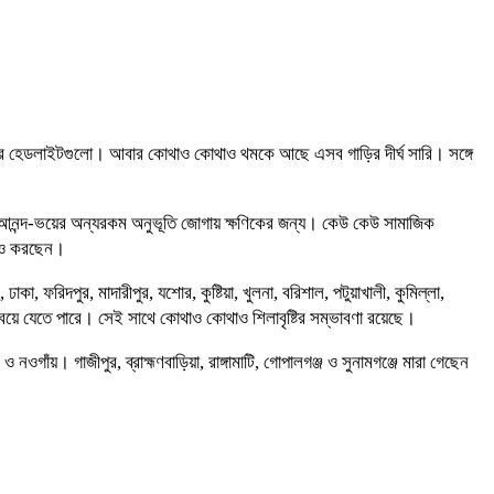
গাড়ির হেডলাইটগুলো। আবার কোথাও কোথাও থমকে আছে এসব গাড়ির দীর্ঘ সারি। সঙ্গে
 আনন্দ-ভয়ের অন্যরকম অনুভূতি জোগায় ক্ষণিকের জন্য। কেউ কেউ সামাজিক
তনও করছেন।
, ফরিদপুর, মাদারীপুর, যশোর, কুষ্টিয়া, খুলনা, বরিশাল, পটুয়াখালী, কুমিল্লা,
 বয়ে যেতে পারে। সেই সাথে কোথাও কোথাও শিলাবৃষ্টির সম্ভাবণা রয়েছে।
ঁয়। গাজীপুর, ব্রাহ্মণবাড়িয়া, রাঙ্গামাটি, গোপালগঞ্জ ও সুনামগঞ্জে মারা গেছেন