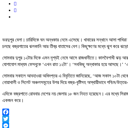
ভরদুপুর বেলা। চারিদিকে ঘন অন্ধকার নেমে এসেছে। খাবারের সন্ধানে আসা পাখিরা 
চলছে বজ্রপাতের ঝলকানি আর তীব্র বাতাসের বেগ। কিছুক্ষণের মধ্যে ঝুপ করে ঝ
সোমবার দুপুর ১২টার দিকে এমন দৃশ্যই নেমে আসে রাজধানীতে। কালবৈশাখী ঝড় আর 
যোগাযোগ মাধ্যম ফেসবুকে ‘এখন রাত ১২টা’। ‘সবকিছু অন্ধাকার হয়ে আসছে।’ 
সোমবার সকালে আবহাওয়া অধিদপ্তর এ বিবৃতিতে জানিয়েছে, ‘আজ সকাল ১০টা থেকে পরবর্তী 
নোয়াখালী ও সিলেট অঞ্চলসমূহের উপর দিয়ে বজ্র-বৃষ্টিসহ অস্থায়ীভাবে পশ্চিম/উত
এদিকে বজ্রপাতে রোববার দেশের নয় জেলায় ১৮ জন নিহত হয়েছেন। এর মধ্যে সিরাজগঞ্জে
একজন করে।
Facebook
Twitter