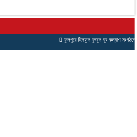
ফুলপুরে হিলফুল ফুজুল যুব কল্যাণ সংগঠনের উদ্যোগে