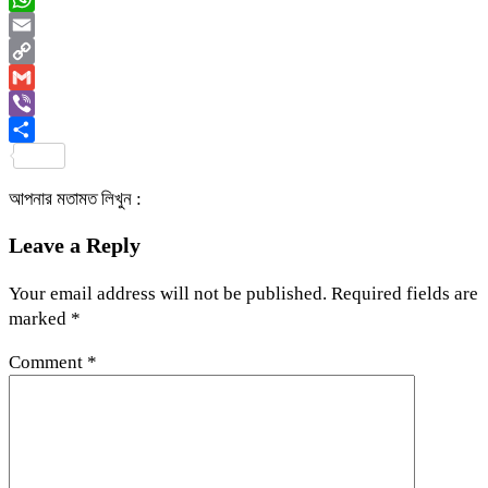
WhatsApp
Email
Copy
Link
Gmail
Viber
Share
আপনার মতামত লিখুন :
Leave a Reply
Your email address will not be published.
Required fields are
marked
*
Comment
*