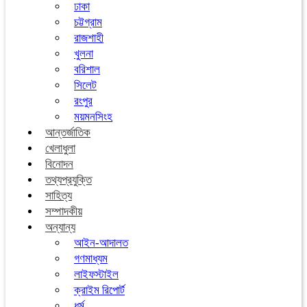
ঢাকা
চট্টগ্রাম
রাজশাহী
খুলনা
বরিশাল
সিলেট
রংপুর
ময়মনসিংহ
আন্তর্জাতিক
খেলাধুলা
বিনোদন
তথ্যপ্রযুক্তি
সাহিত্য
সম্পাদকীয়
অন্যান্য
আইন-আদালত
গণমাধ্যম
লাইফস্টাইল
ক্রাইম রিপোর্ট
ধর্ম