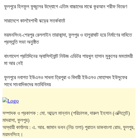
ফুলপুরে হিলফুল ফুজুলের উদ্যোগে এতিম বাচ্চাদের মাঝে কুরআন শরীফ বিতরণ
সারাদেশে কালবৈশাখী ঝড়ের সতর্কবার্তা
ময়মনসিংহ-শেরপুর রেললাইন তারাকান্দা, ফুলপুর ও হালুয়াঘাট হয়ে নির্মাণের দাবিতে
প্রস্তুতি সভা অনুষ্ঠিত
বাংলাদেশ প্রতিদিনের অ্যাসিস্ট্যান্ট নিউজ এডিটর শায়খুল হাসান মুকুলের মমতাময়ী
মা আর নেই
ফুলপুরে নবাগত ইউএনও সাধনা ত্রিপুরা ও বিদায়ী ইউএনও মোহাম্মদ ইউসুফের
সাথে সাংবাদিকদের মতবিনিময়
সম্পাদক ও প্রকাশক : মো. আব্দুল মান্নান (পরিচালক, দারুল ইহসান (এক্সিলেন্ট)
মাদরাসা, ফুলপুর)
অস্থায়ী কার্যালয় : এ. আর. জামান ভবন (নিচ তলা) পুরাতন ডাকবাংলা রোড, ফুলপুর,
ময়মনসিংহ।