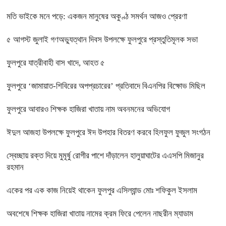
মতি ভাইকে মনে পড়ে: একজন মানুষের অকুণ্ঠ সমর্থন আজও প্রেরণা
৫ আগস্ট জুলাই গণঅভ্যুত্থান দিবস উপলক্ষে ফুলপুরে প্রস্তুতিমূলক সভা
ফুলপুরে যাত্রীবাহী বাস খাদে, আহত ৫
ফুলপুরে ‘জামায়াত-শিবিরের অপপ্রচারের’ প্রতিবাদে বিএনপির বিক্ষোভ মিছিল
ফুলপুরে আবারও শিক্ষক হাজিরা খাতায় নাম অবনমনের অভিযোগ
ঈদুল আজহা উপলক্ষে ফুলপুরে ঈদ উপহার বিতরণ করবে হিলফুল ফুজুল সংগঠন
স্বেচ্ছায় রক্ত দিয়ে মুমূর্ষু রোগীর পাশে দাঁড়ালেন হালুয়াঘাটের এএসপি মিজানুর
রহমান
একের পর এক কাজ নিয়েই থাকেন ফুলপুর এসিল্যান্ড মোঃ শফিকুল ইসলাম
অবশেষে শিক্ষক হাজিরা খাতায় নামের ক্রম ফিরে পেলেন নাছরীন ম্যাডাম