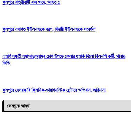
ফুলপুরে যাত্রীবাহী বাস খাদে, আহত ৫
ফুলপুরে নবাগত ইউএনওকে বরণ, বিদায়ী ইউএনওকে সংবর্ধনা
এমপি মুফতী মুহাম্মাদুল্লাহর চোখ উপড়ে ফেলার হুমকি দিলো বিএনপি কর্মী, থানায়
জিডি
ফুলপুরে বেসরকারি ক্লিনিক-ডায়াগনস্টিক সেন্টারে অভিযান, জরিমানা
ফেসবুকে আমরা