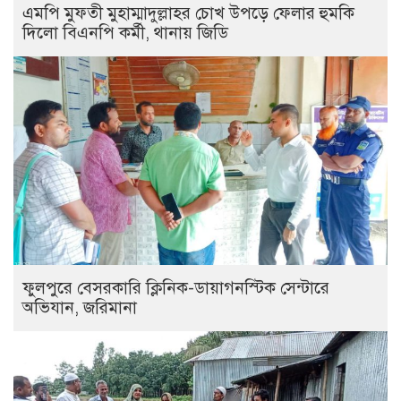
এমপি মুফতী মুহাম্মাদুল্লাহর চোখ উপড়ে ফেলার হুমকি
দিলো বিএনপি কর্মী, থানায় জিডি
ফুলপুরে বেসরকারি ক্লিনিক-ডায়াগনস্টিক সেন্টারে
অভিযান, জরিমানা