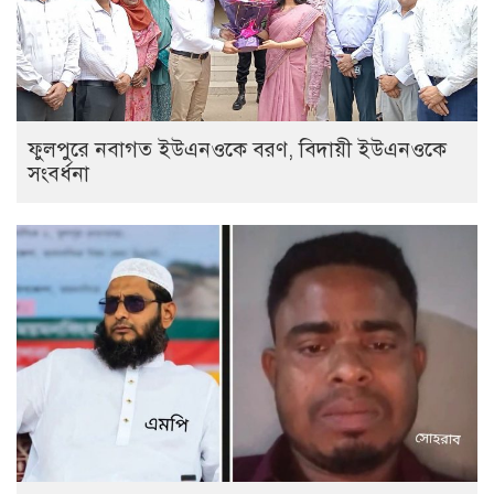
ফুলপুরে নবাগত ইউএনওকে বরণ, বিদায়ী ইউএনওকে
সংবর্ধনা