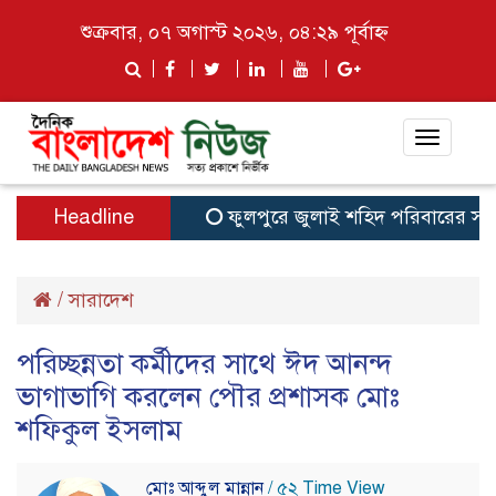
শুক্রবার, ০৭ অগাস্ট ২০২৬, ০৪:২৯ পূর্বাহ্ন
Toggle
navigat
Headline
ফুলপুরে জুলাই শহিদ পরিবারের সদস্য ও জ
/
সারাদেশ
পরিচ্ছন্নতা কর্মীদের সাথে ঈদ আনন্দ
ভাগাভাগি করলেন পৌর প্রশাসক মোঃ
শফিকুল ইসলাম
মোঃ আব্দুল মান্নান
/ ৫২ Time View