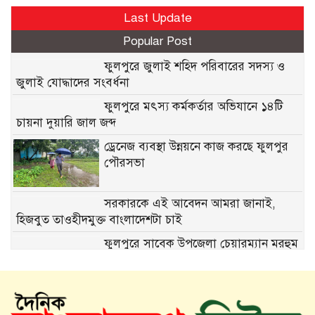
Last Update
Popular Post
ফুলপুরে জুলাই শহিদ পরিবারের সদস্য ও
জুলাই যোদ্ধাদের সংবর্ধনা
ফুলপুরে মৎস্য কর্মকর্তার অভিযানে ১৪টি
চায়না দুয়ারি জাল জব্দ
ড্রেনেজ ব্যবস্থা উন্নয়নে কাজ করছে ফুলপুর
পৌরসভা
সরকারকে এই আবেদন আমরা জানাই,
হিজবুত তাওহীদমুক্ত বাংলাদেশটা চাই
ফুলপুরে সাবেক উপজেলা চেয়ারম্যান মরহুম
আব্দুল মতিন মতি’র ১৬তম মৃত্যুবার্ষিকী পালিত
মতি ভাইকে মনে পড়ে: একজন মানুষের
অকুণ্ঠ সমর্থন আজও প্রেরণা