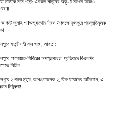
তি ভাইকে মনে পড়ে: একজন মানুষের অকুণ্ঠ সমর্থন আজও
্রেরণা
 আগস্ট জুলাই গণঅভ্যুত্থান দিবস উপলক্ষে ফুলপুরে প্রস্তুতিমূলক
ভা
ুলপুরে যাত্রীবাহী বাস খাদে, আহত ৫
ুলপুরে ‘জামায়াত-শিবিরের অপপ্রচারের’ প্রতিবাদে বিএনপির
িক্ষোভ মিছিল
ুলপুরে ২ গরুর মৃত্যু, আশঙ্কাজনক ২, বিষপ্রয়োগের অভিযোগ, এ
েমন নিষ্ঠুরতা!