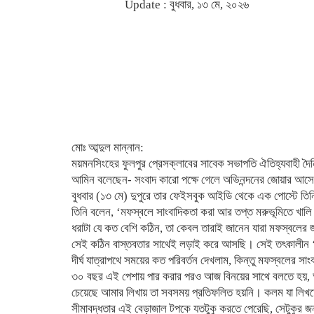
Update : বুধবার, ১৩ মে, ২০২৬
মোঃ আব্দুল মান্নান:
ময়মনসিংহের ফুলপুর প্রেসক্লাবের সাবেক সভাপতি ঐতিহ্যবাহী দৈনি
আমিন বলেছেন- সংবাদ কারো পক্ষে গেলে অভিনন্দনের জোয়ার আসে
বুধবার (১৩ মে) দুপুরে তার ফেইসবুক আইডি থেকে এক পোস্টে তি
তিনি বলেন, ‘মফস্বলে সাংবাদিকতা করা আর তপ্ত মরুভূমিতে খা
ধরাটা যে কত বেশি কঠিন, তা কেবল তারাই জানেন যারা মফস্বলের
সেই কঠিন বাস্তবতার সাথেই লড়াই করে আসছি। সেই তৎকালীন ‘
দীর্ঘ যাত্রাপথে সময়ের কত পরিবর্তন দেখলাম, কিন্তু মফস্বলের সাং
​৩০ বছর এই পেশায় পার করার পরও আজ বিনয়ের সাথে বলতে হয়, আম
চেয়েছে আমার লিখায় তা সবসময় প্রতিফলিত হয়নি। কলম যা লিখত
সীমাবদ্ধতার এই বেড়াজাল টপকে যতটুকু করতে পেরেছি, সেটুকুর জ