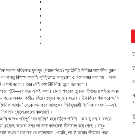
ফ
ফ
ক সংবাদ পত্রিকার ফুলপুর (ময়মনসিংহ) প্রতিনিধি সিনিয়র সাংবাদিক নুরুল
 না কিন্তু বিপক্ষে গেলেই ব্যক্তিগত আক্রমণ ও বিষোদগার করা হয়। আজ
ড
নি একথা বলেন। তার সেই পোস্টটি নিচে তুলে ধরা হলো।
লি পায়ে হাঁটা—বোধহয় একই কথা। জেলা শহরের তুলনায় উপজেলা পর্যায়ে কলম
স
 জনপদের একদম গভীরে গিয়ে সত্যের সন্ধান করেন। দীর্ঘ তিন দশক ধরে আমি
ব
দৈনিক জাহান’ থেকে শুরু করে আজকের ঐতিহ্যবাহী ‘দৈনিক সংবাদ’—এই
বাদিকতার চ্যালেঞ্জগুলো বদলায়নি।
ফ
ি আজও পরিপূর্ণ ‘সাংবাদিক’ হয়ে উঠতে পারিনি। কারণ, মন যা বলতে
১
ে চেয়েছে অনেক সময় তা সাদা কাগজেই সীমাবদ্ধ রয়ে গেছে। তবুও
ন্যই সাধারণ মানুষের যে ভালোবাসা পেয়েছি, তা-ই আমার জীবনের পরম