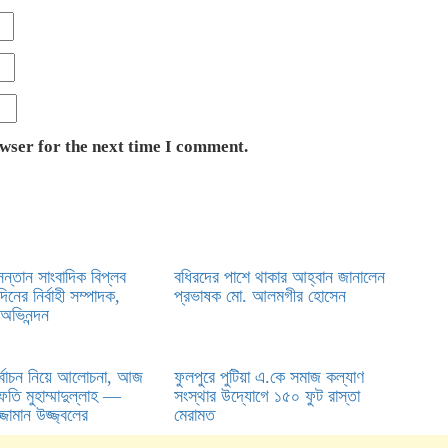
owser for the next time I comment.
সন্তান সাংবাদিক বিপ্লব
বধিরদের পাশে থাকার আহ্বান জানালেন
িনের নির্বাহী সম্পাদক,
প্রভাষক মো. আলমগীর হোসেন
অভিনন্দন
র্বাচন নিয়ে আলোচনা, আজ
ফুলপুরে পুটিয়া এ.কে সমাজ কল্যাণ
তি মুহাম্মাদুল্লাহ —
সংস্থার উদ্যোগে ১৫০ ফুট রাস্তা
জ্জামান উজ্জ্বলের
মেরামত