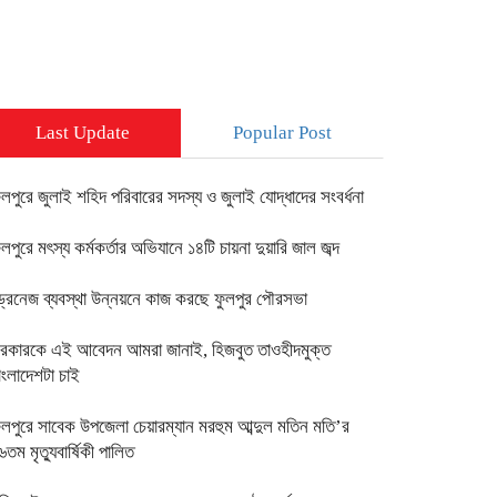
Last Update
Popular Post
ুলপুরে জুলাই শহিদ পরিবারের সদস্য ও জুলাই যোদ্ধাদের সংবর্ধনা
ুলপুরে মৎস্য কর্মকর্তার অভিযানে ১৪টি চায়না দুয়ারি জাল জব্দ
্রেনেজ ব্যবস্থা উন্নয়নে কাজ করছে ফুলপুর পৌরসভা
রকারকে এই আবেদন আমরা জানাই, হিজবুত তাওহীদমুক্ত
াংলাদেশটা চাই
ুলপুরে সাবেক উপজেলা চেয়ারম্যান মরহুম আব্দুল মতিন মতি’র
৬তম মৃত্যুবার্ষিকী পালিত