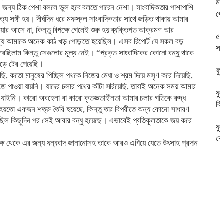
ম
দের জন্য ঠিক পেশা বললে ভুল হবে বলতে পারেন নেশা। সাংবাদিকতার পাশাপাশি
প
 সঙ্গী হয়। দীর্ঘদিন ধরে মফস্বল সাংবাদিকতার সাথে জড়িত থাকায় আমার
োয়ার আসে না, কিন্তু বিপক্ষে গেলেই শুরু হয় ব্যক্তিগত আক্রমণ আর
৫
্য আমাকে অনেক কাঠ খড় পোড়াতে হয়েছিল। এসব রিপোর্ট যে সকল বড়
স
রেছিলাম কিন্তু সেগুলোর মূল্য নেই। “প্রকৃত সাংবাদিকের কোনো বন্ধু থাকে
াড়ে টের পেয়েছি।
ফ
ছি, কতো মানুষের পিচ্ছিল পথকে নিজের মেধা ও শ্রম দিয়ে মসৃণ করে দিয়েছি,
খুঁজে পাওয়া যায়নি। যাদের চলার পথের কাঁটা সরিয়েছি, তারাই অনেক সময় আমার
ফ
ে যাইনি। কারো অবহেলা বা কারো কৃতজ্ঞতাহীনতা আমার চলার গতিকে রুদ্ধ
ব
য়তো একজন শত্রু তৈরি হয়েছে, কিন্তু তার বিপরীতে অন্য কোনো সাধারণ
রু ছিল কিছুদিন পর সেই আবার বন্ধু হয়েছে। এভাবেই প্রতিকূলতাকে জয় করে
ফ
ক
ক্ষ থেকে এর জন্য ধন্যবাদ জানানোসহ তাকে আরও এগিয়ে যেতে উৎসাহ প্রদান