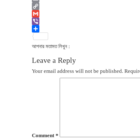
Email
Copy
Link
Gmail
Viber
Share
আপনার মতামত লিখুন :
Leave a Reply
Your email address will not be published.
Requir
Comment
*