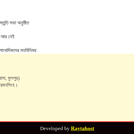
্তুতি সভা অনুষ্ঠিত
মা আর নেই
 সাংবাদিকদের মতবিনিময়
াসা, ফুলপুর)
, ময়মনসিংহ।
Raytahost
Developed by