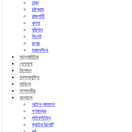
ঢাকা
চট্টগ্রাম
রাজশাহী
খুলনা
বরিশাল
সিলেট
রংপুর
ময়মনসিংহ
আন্তর্জাতিক
খেলাধুলা
বিনোদন
তথ্যপ্রযুক্তি
সাহিত্য
সম্পাদকীয়
অন্যান্য
আইন-আদালত
গণমাধ্যম
লাইফস্টাইল
ক্রাইম রিপোর্ট
ধর্ম