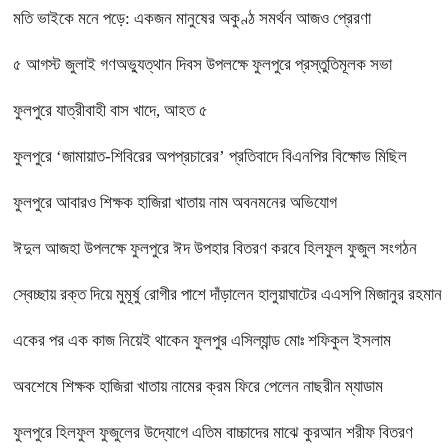
মতি ভাইকে মনে পড়ে: একজন মানুষের অকুণ্ঠ সমর্থন আজও প্রেরণা
৫ আগস্ট জুলাই গণঅভ্যুত্থান দিবস উপলক্ষে ফুলপুরে প্রস্তুতিমূলক সভা
ফুলপুরে যাত্রীবাহী বাস খাদে, আহত ৫
ফুলপুরে ‘জামায়াত-শিবিরের অপপ্রচারের’ প্রতিবাদে বিএনপির বিক্ষোভ মিছিল
ফুলপুরে আবারও শিক্ষক হাজিরা খাতায় নাম অবনমনের অভিযোগ
ঈদুল আজহা উপলক্ষে ফুলপুরে ঈদ উপহার বিতরণ করবে হিলফুল ফুজুল সংগঠন
স্বেচ্ছায় রক্ত দিয়ে মুমূর্ষু রোগীর পাশে দাঁড়ালেন হালুয়াঘাটের এএসপি মিজানুর রহমান
একের পর এক কাজ নিয়েই থাকেন ফুলপুর এসিল্যান্ড মোঃ শফিকুল ইসলাম
অবশেষে শিক্ষক হাজিরা খাতায় নামের ক্রম ফিরে পেলেন নাছরীন ম্যাডাম
ফুলপুরে হিলফুল ফুজুলের উদ্যোগে এতিম বাচ্চাদের মাঝে কুরআন শরীফ বিতরণ