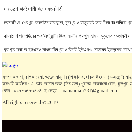
সারাদেশে কালবৈশাখী ঝড়ের সতর্কবার্তা
ময়মনসিংহ-শেরপুর রেললাইন তারাকান্দা, ফুলপুর ও হালুয়াঘাট হয়ে নির্মাণের দাবিতে প্রস
বাংলাদেশ প্রতিদিনের অ্যাসিস্ট্যান্ট নিউজ এডিটর শায়খুল হাসান মুকুলের মমতাময়ী 
ফুলপুরে নবাগত ইউএনও সাধনা ত্রিপুরা ও বিদায়ী ইউএনও মোহাম্মদ ইউসুফের সাথে
সম্পাদক ও প্রকাশক : মো. আব্দুল মান্নান (পরিচালক, দারুল ইহসান (এক্সিলেন্ট) মাদর
অস্থায়ী কার্যালয় : এ. আর. জামান ভবন (নিচ তলা) পুরাতন ডাকবাংলা রোড, ফুলপুর
ফোন : ০১৭১৩৫৭৩৫৫৪, ই-মেইল : mamannan537@gmail.com
All rights reserved © 2019