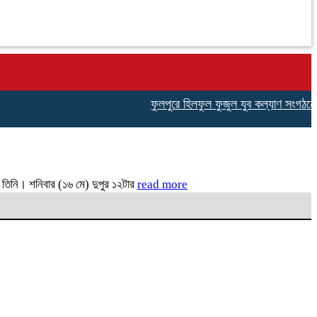
ফুলপুরে হিলফুল ফুজুল যুব কল্যাণ সংগঠনের উদ্
 তিনি। শনিবার (১৬ মে) দুপুর ১২টার
read more