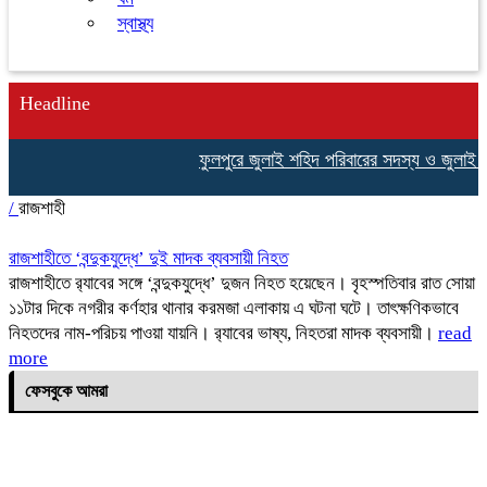
স্বাস্থ্য
Headline
ফুলপুরে জুলাই শহিদ পরিবারের সদস্য ও জুলাই যোদ্ধ
/
রাজশাহী
রাজশাহীতে ‘বন্দুকযুদ্ধে’ দুই মাদক ব্যবসায়ী নিহত
রাজশাহীতে র‍্যাবের সঙ্গে ‘বন্দুকযুদ্ধে’ দুজন নিহত হয়েছেন। বৃহস্পতিবার রাত সোয়া
১১টার দিকে নগরীর কর্ণহার থানার করমজা এলাকায় এ ঘটনা ঘটে। তাৎক্ষণিকভাবে
নিহতদের নাম-পরিচয় পাওয়া যায়নি। র‍্যাবের ভাষ্য, নিহতরা মাদক ব্যবসায়ী।
read
more
ফেসবুকে আমরা