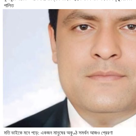
পালিত
মতি ভাইকে মনে পড়ে: একজন মানুষের অকুণ্ঠ সমর্থন আজও প্রেরণা