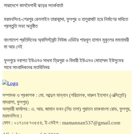
সারাদেশে কালবৈশাখী ঝড়ের সতর্কবার্তা
ময়মনসিংহ-শেরপুর রেললাইন তারাকান্দা, ফুলপুর ও হালুয়াঘাট হয়ে নির্মাণের দাবিতে
প্রস্তুতি সভা অনুষ্ঠিত
বাংলাদেশ প্রতিদিনের অ্যাসিস্ট্যান্ট নিউজ এডিটর শায়খুল হাসান মুকুলের মমতাময়ী
মা আর নেই
ফুলপুরে নবাগত ইউএনও সাধনা ত্রিপুরা ও বিদায়ী ইউএনও মোহাম্মদ ইউসুফের
সাথে সাংবাদিকদের মতবিনিময়
সম্পাদক ও প্রকাশক : মো. আব্দুল মান্নান (পরিচালক, দারুল ইহসান (এক্সিলেন্ট)
মাদরাসা, ফুলপুর)
অস্থায়ী কার্যালয় : এ. আর. জামান ভবন (নিচ তলা) পুরাতন ডাকবাংলা রোড, ফুলপুর,
ময়মনসিংহ।
ফোন : ০১৭১৩৫৭৩৫৫৪, ই-মেইল : mamannan537@gmail.com