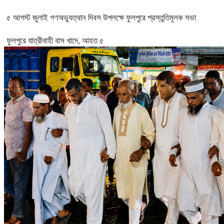
৫ আগস্ট জুলাই গণঅভ্যুত্থান দিবস উপলক্ষে ফুলপুরে প্রস্তুতিমূলক সভা
ফুলপুরে যাত্রীবাহী বাস খাদে, আহত ৫