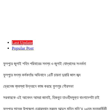
Last Update
Popular Post
ফুলপুরে জুলাই শহিদ পরিবারের সদস্য ও জুলাই যোদ্ধাদের সংবর্ধনা
ফুলপুরে মৎস্য কর্মকর্তার অভিযানে ১৪টি চায়না দুয়ারি জাল জব্দ
ড্রেনেজ ব্যবস্থা উন্নয়নে কাজ করছে ফুলপুর পৌরসভা
সরকারকে এই আবেদন আমরা জানাই, হিজবুত তাওহীদমুক্ত বাংলাদেশটা চাই
ফুলপুরে সাবেক উপজেলা চেয়ারম্যান মরহুম আব্দুল মতিন মতি’র ১৬তম মৃত্যুবার্ষিকী