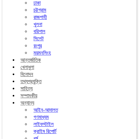
ঢাকা
চট্টগ্রাম
রাজশাহী
খুলনা
বরিশাল
সিলেট
রংপুর
ময়মনসিংহ
আন্তর্জাতিক
খেলাধুলা
বিনোদন
তথ্যপ্রযুক্তি
সাহিত্য
সম্পাদকীয়
অন্যান্য
আইন-আদালত
গণমাধ্যম
লাইফস্টাইল
ক্রাইম রিপোর্ট
ধর্ম