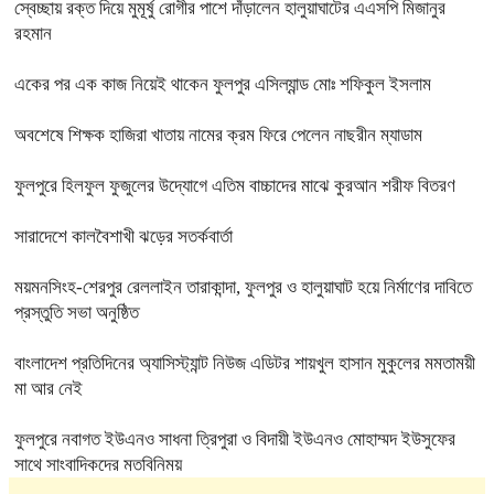
স্বেচ্ছায় রক্ত দিয়ে মুমূর্ষু রোগীর পাশে দাঁড়ালেন হালুয়াঘাটের এএসপি মিজানুর
রহমান
একের পর এক কাজ নিয়েই থাকেন ফুলপুর এসিল্যান্ড মোঃ শফিকুল ইসলাম
অবশেষে শিক্ষক হাজিরা খাতায় নামের ক্রম ফিরে পেলেন নাছরীন ম্যাডাম
ফুলপুরে হিলফুল ফুজুলের উদ্যোগে এতিম বাচ্চাদের মাঝে কুরআন শরীফ বিতরণ
সারাদেশে কালবৈশাখী ঝড়ের সতর্কবার্তা
ময়মনসিংহ-শেরপুর রেললাইন তারাকান্দা, ফুলপুর ও হালুয়াঘাট হয়ে নির্মাণের দাবিতে
প্রস্তুতি সভা অনুষ্ঠিত
বাংলাদেশ প্রতিদিনের অ্যাসিস্ট্যান্ট নিউজ এডিটর শায়খুল হাসান মুকুলের মমতাময়ী
মা আর নেই
ফুলপুরে নবাগত ইউএনও সাধনা ত্রিপুরা ও বিদায়ী ইউএনও মোহাম্মদ ইউসুফের
সাথে সাংবাদিকদের মতবিনিময়