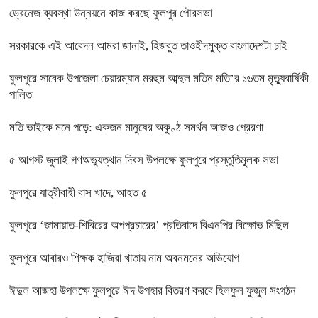
ড্রেনেজ ব্যবস্থা উন্নয়নে কাজ করছে ফুলপুর পৌরসভা
সরকারকে এই আবেদন আমরা জানাই, হিজবুত তাওহীদমুক্ত বাংলাদেশটা চাই
ফুলপুরে সাবেক উপজেলা চেয়ারম্যান মরহুম আব্দুল মতিন মতি’র ১৬তম মৃত্যুবার্ষিকী
পালিত
মতি ভাইকে মনে পড়ে: একজন মানুষের অকুণ্ঠ সমর্থন আজও প্রেরণা
৫ আগস্ট জুলাই গণঅভ্যুত্থান দিবস উপলক্ষে ফুলপুরে প্রস্তুতিমূলক সভা
ফুলপুরে যাত্রীবাহী বাস খাদে, আহত ৫
ফুলপুরে ‘জামায়াত-শিবিরের অপপ্রচারের’ প্রতিবাদে বিএনপির বিক্ষোভ মিছিল
ফুলপুরে আবারও শিক্ষক হাজিরা খাতায় নাম অবনমনের অভিযোগ
ঈদুল আজহা উপলক্ষে ফুলপুরে ঈদ উপহার বিতরণ করবে হিলফুল ফুজুল সংগঠন