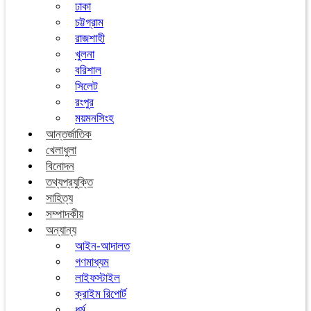
ঢাকা
চট্টগ্রাম
রাজশাহী
খুলনা
বরিশাল
সিলেট
রংপুর
ময়মনসিংহ
আন্তর্জাতিক
খেলাধুলা
বিনোদন
তথ্যপ্রযুক্তি
সাহিত্য
সম্পাদকীয়
অন্যান্য
আইন-আদালত
গণমাধ্যম
লাইফস্টাইল
ক্রাইম রিপোর্ট
ধর্ম