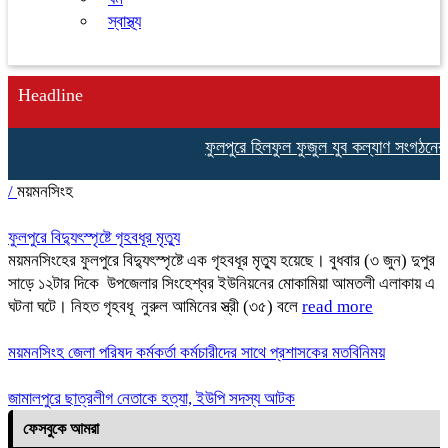
স্বাস্থ্য
Headline
ফুলপুরে হিলফুল ফুজুল যুব কল্যাণ সংগঠনের উদ
/
ময়মনসিংহ
ফুলপুরে বিদ্যুৎস্পৃষ্টে গৃহবধূর মৃত্যু
ময়মনসিংহের ফুলপুরে বিদ্যুৎস্পৃষ্টে এক গৃহবধূর মৃত্যু হয়েছে। বুধবার (৩ জুন) দুপুর
সাড়ে ১২টার দিকে উপজেলার সিংহেশ্বর ইউনিয়নের মোকামিয়া আমতলী এলাকায় এ
ঘটনা ঘটে। নিহত গৃহবধূ নুরুল আমিনের স্ত্রী (৩৫) বলে
read more
ময়মনসিংহ জেলা পরিষদ কর্মকর্তা কর্মচারীদের সাথে প্রশাসকের মতবিনিময়
জামালপুরে ছাত্রলীগ নেতাকে হত্যা, ইউপি সদস্য আটক
ফেসবুকে আমরা