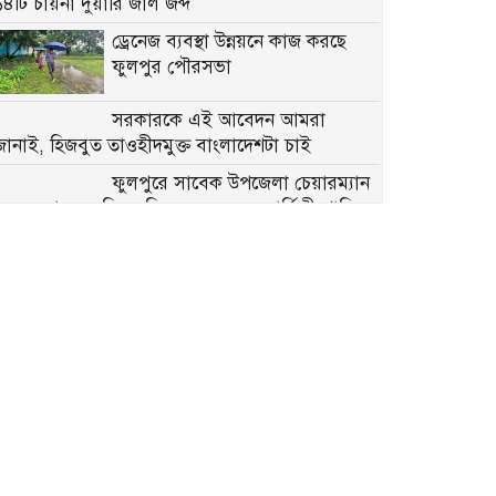
১৪টি চায়না দুয়ারি জাল জব্দ
ড্রেনেজ ব্যবস্থা উন্নয়নে কাজ করছে
ফুলপুর পৌরসভা
সরকারকে এই আবেদন আমরা
জানাই, হিজবুত তাওহীদমুক্ত বাংলাদেশটা চাই
ফুলপুরে সাবেক উপজেলা চেয়ারম্যান
মরহুম আব্দুল মতিন মতি’র ১৬তম মৃত্যুবার্ষিকী পালিত
মতি ভাইকে মনে পড়ে: একজন
মানুষের অকুণ্ঠ সমর্থন আজও প্রেরণা
৫ আগস্ট জুলাই গণঅভ্যুত্থান দিবস
উপলক্ষে ফুলপুরে প্রস্তুতিমূলক সভা
ফুলপুরে যাত্রীবাহী বাস খাদে, আহত
৫
ফুলপুরে ‘জামায়াত-শিবিরের