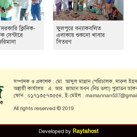
েসরকারি ক্লিনিক-
ফুলপুরে বন্যাকবলিত
ক সেন্টারে
এলাকায় শুকনো খাবার
জরিমানা
বিতরণ
সম্পাদক ও প্রকাশক : মো. আব্দুল মান্নান (পরিচালক, দারুল ইহসা
অস্থায়ী কার্যালয় : এ. আর. জামান ভবন (নিচ তলা) পুরাতন ডা
ফোন : ০১৭১৩৫৭৩৫৫৪, ই-মেইল : mamannan537@gmai
All rights reserved © 2019
Raytahost
Developed by