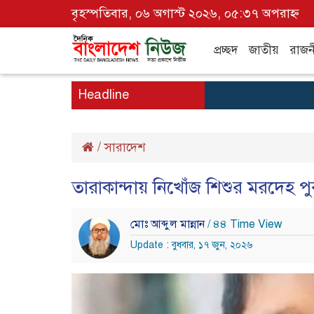
বৃহস্পতিবার, ০৬ অগাস্ট ২০২৬, ০৫:৩৭ অপরাহ্ন
প্রচ্ছদ
জাতীয়
রাজন
Headline
/
সারাদেশ
তারাকান্দায় নিখোঁজ শিশুর মরদেহ পু
মোঃ আব্দুল মান্নান
/ ৪৪ Time View
Update : বুধবার, ১৭ জুন, ২০২৬