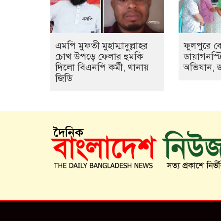
এমপি মুফতী মুহাম্মাদুল্লাহর
ফুলপুরে ব
চোখ উপড়ে ফেলার হুমকি
ডায়াগনস্টি
দিলো বিএনপি কর্মী, থানায়
অভিযান, 
জিডি