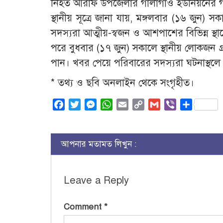
নিহত আরাফ উপজেলার গালাগাঁও ইউনিয়নের গ
স্থানীয় সূত্রে জানা যায়, মঙ্গলবার (১৬ জুন)
সদস্যরা আত্মীয়-স্বজন ও আশপাশের বিভিন্ন স্থ
পরে বুধবার (১৭ জুন) সকালে স্থানীয় লোকজন 
পান। খবর পেয়ে পরিবারের সদস্যরা ঘটনাস্থল
* তথ্য ও ছবি অনলাইন থেকে সংগৃহীত।
Facebook
Twitter
Messenger
WhatsApp
Email
Copy
Gmail
Viber
Share
Link
আপনার মতামত লিখুন :
Leave a Reply
Comment
*