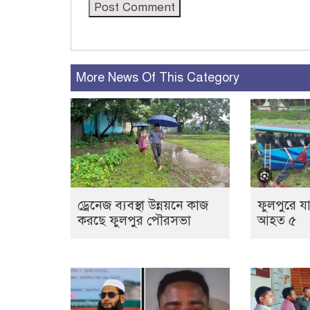
More News Of This Category
ড্রেনেজ ব্যবস্থা উন্নয়নে কাজ
ফুলপুরে যা
করছে ফুলপুর পৌরসভা
আহত ৫