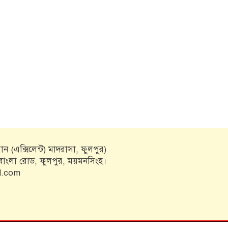
উপলক্ষে ফুলপুরে প্রস্তুতিমূলক সভা
ফুলপুরে যাত্রীবাহী বাস খাদে, আহত
৫
ফুলপুরে ‘জামায়াত-শিবিরের
অপপ্রচারের’ প্রতিবাদে বিএনপির
বিক্ষোভ মিছিল
ন (এক্সিলেন্ট) মাদরাসা, ফুলপুর)
কবাংলা রোড, ফুলপুর, ময়মনসিংহ।
l.com